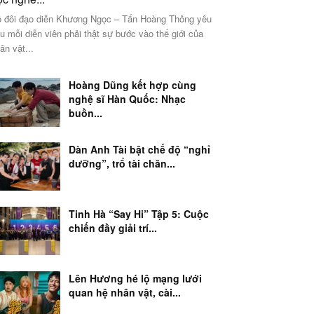
 đôi đạo diễn Khương Ngọc – Tấn Hoàng Thông yêu
u mỗi diễn viên phải thật sự bước vào thế giới của
ân vật...
Hoàng Dũng kết hợp cùng
nghệ sĩ Hàn Quốc: Nhạc
buồn...
Dàn Anh Tài bật chế độ “nghỉ
dưỡng”, trổ tài chăn...
Tinh Hà “Say Hi” Tập 5: Cuộc
chiến đầy giải trí...
Lên Hương hé lộ mạng lưới
quan hệ nhân vật, cài...