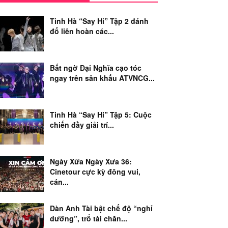
Tinh Hà “Say Hi” Tập 2 đánh
đố liên hoàn các...
Bất ngờ Đại Nghĩa cạo tóc
ngay trên sân khấu ATVNCG...
Tinh Hà “Say Hi” Tập 5: Cuộc
chiến đầy giải trí...
Ngày Xửa Ngày Xưa 36:
Cinetour cực kỳ đông vui,
cán...
Dàn Anh Tài bật chế độ “nghỉ
dưỡng”, trổ tài chăn...