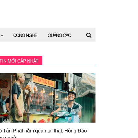
CÔNG NGHỆ
QUẢNG CÁO
TIN MỚI CẬP NHẬT
õ Tấn Phát nằm quan tài thật, Hồng Đào
ọc nghề...