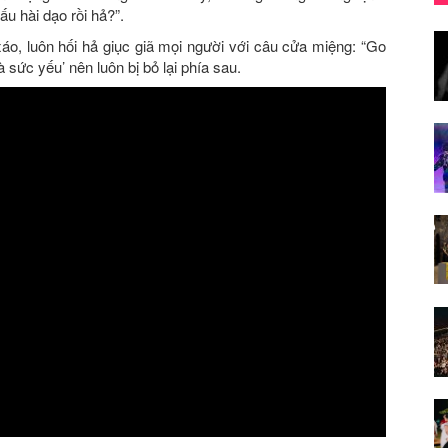
ấu hài dạo rồi hả?”.
áo, luôn hối hả giục giã mọi người với câu cửa miệng: “Go
à sức yếu’ nên luôn bị bỏ lại phía sau.