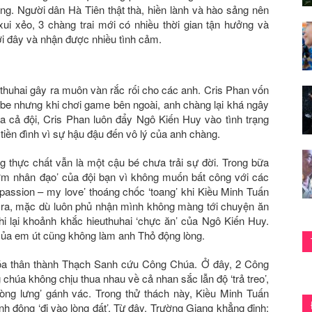
ng. Người dân Hà Tiên thật thà, hiền lành và hào sảng nên
i xẻo, 3 chàng trai mới có nhiều thời gian tận hưởng và
i đây và nhận được nhiều tình cảm.
uthuhai gây ra muôn vàn rắc rối cho các anh. Cris Phan vốn
Tube nhưng khi chơi game bên ngoài, anh chàng lại khá ngây
 cả đội, Cris Phan luôn đẩy Ngô Kiến Huy vào tình trạng
ền đình vì sự hậu đậu đến vô lý của anh chàng.
ng thực chất vẫn là một cậu bé chưa trải sự đời. Trong bữa
ơm nhân đạo’ của đội bạn vì không muốn bất công với các
passion – my love’ thoáng chốc ‘toang’ khi Kiều Minh Tuấn
 ra, mặc dù luôn phủ nhận mình không màng tới chuyện ăn
i lại khoảnh khắc hieuthuhai ‘chực ăn’ của Ngô Kiến Huy.
của em út cũng không làm anh Thỏ động lòng.
 hóa thân thành Thạch Sanh cứu Công Chúa. Ở đây, 2 Công
chúa không chịu thua nhau về cả nhan sắc lẫn độ ‘trả treo’,
òng lưng’ gánh vác. Trong thử thách này, Kiều Minh Tuấn
nh động ‘đi vào lòng đất’. Từ đây, Trường Giang khẳng định: