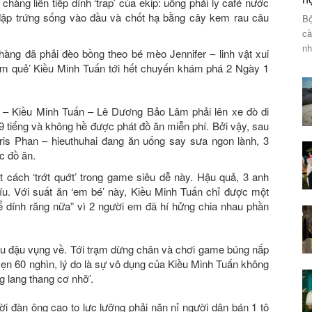
àng liên tiếp dính ‘trap’ của ekip: uống phải ly café nước
đập trứng sống vào đầu và chốt hạ bằng cây kem rau câu
Bộ
cầ
nh
chàng đã phải đèo bồng theo bé mèo Jennifer – linh vật xui
ám quẻ’ Kiều Minh Tuấn tới hết chuyến khám phá 2 Ngày 1
– Kiều Minh Tuấn – Lê Dương Bảo Lâm phải lên xe đò di
9 tiếng và không hề được phát đồ ăn miễn phí. Bởi vậy, sau
ris Phan – hieuthuhai đang ăn uống say sưa ngon lành, 3
c đồ ăn.
t cách ‘trớt quớt’ trong game siêu dễ này. Hậu quả, 3 anh
u. Với suất ăn ‘em bé’ này, Kiều Minh Tuấn chỉ được một
 dính răng nữa” vì 2 người em đã hí hửng chia nhau phần
hậu đậu vụng về. Tới trạm dừng chân và chơi game búng nắp
 vẹn 60 nghìn, lý do là sự vô dụng của Kiều Minh Tuấn không
 lang thang cơ nhỡ’.
ời đàn ông cao to lực lưỡng phải năn nỉ người dân bán 1 tô