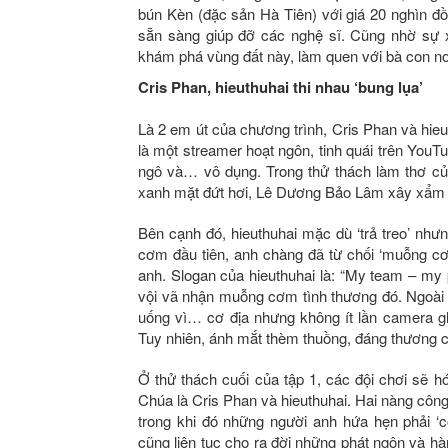
bún Kèn (đặc sản Hà Tiên) với giá 20 nghìn đồ
sẵn sàng giúp đỡ các nghệ sĩ. Cũng nhờ sự xu
khám phá vùng đất này, làm quen với bà con nơ
Cris Phan, hieuthuhai thi nhau ‘bung lụa’
Là 2 em út của chương trình, Cris Phan và hie
là một streamer hoạt ngôn, tinh quái trên You
ngô và… vô dụng. Trong thử thách làm thơ của
xanh mặt đứt hơi, Lê Dương Bảo Lâm xây xẩm ti
Bên cạnh đó, hieuthuhai mặc dù ‘trả treo’ như
cơm đầu tiên, anh chàng đã từ chối ‘muỗng c
anh. Slogan của hieuthuhai là: “My team – my 
vội vã nhận muỗng cơm tình thương đó. Ngoài
uống vì… cơ địa nhưng không ít lần camera gh
Tuy nhiên, ánh mắt thèm thuồng, đáng thương 
Ở thử thách cuối của tập 1, các đội chơi sẽ
Chúa là Cris Phan và hieuthuhai. Hai nàng công 
trong khi đó những người anh hứa hẹn phải ‘c
cũng liên tục cho ra đời những phát ngôn và hà