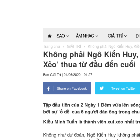
SAO
ÂM NHẠC
GIẢI TRÍ
Đ
Trang chủ
GIẢI TRÍ
Không phải Ngô Kiến Huy, Kiều
Không phải Ngô Kiến Huy, 
Xẻo’ thua từ đầu đến cuối
Ban Giải Trí
|
21/06/2022 - 01:27
Share on Facebook
Tweet on Twitter
Tập đầu tiên của 2 Ngày 1 Đêm vừa lên sóng
bởi sự ‘ố dề’ của 6 người đàn ông trong chu
Kiều Minh Tuấn là thành viên xui xẻo nhất 
Không như dự đoán, Ngô Kiến Huy không phải ‘