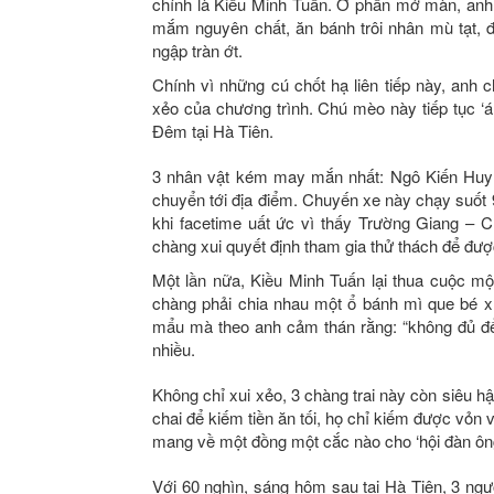
chính là Kiều Minh Tuấn. Ở phần mở màn, anh ch
mắm nguyên chất, ăn bánh trôi nhân mù tạt, 
ngập tràn ớt.
Chính vì những cú chốt hạ liên tiếp này, anh 
xẻo của chương trình. Chú mèo này tiếp tục ‘
Đêm tại Hà Tiên.
3 nhân vật kém may mắn nhất: Ngô Kiến Huy 
chuyển tới địa điểm. Chuyến xe này chạy suốt 
khi facetime uất ức vì thấy Trường Giang – C
chàng xui quyết định tham gia thử thách để đượ
Một lần nữa, Kiều Minh Tuấn lại thua cuộc mộ
chàng phải chia nhau một ổ bánh mì que bé xí
mẩu mà theo anh cảm thán rằng: “không đủ để
nhiều.
Không chỉ xui xẻo, 3 chàng trai này còn siêu 
chai để kiếm tiền ăn tối, họ chỉ kiếm được vỏn
mang về một đồng một cắc nào cho ‘hội đàn ông
Với 60 nghìn, sáng hôm sau tại Hà Tiên, 3 ngư