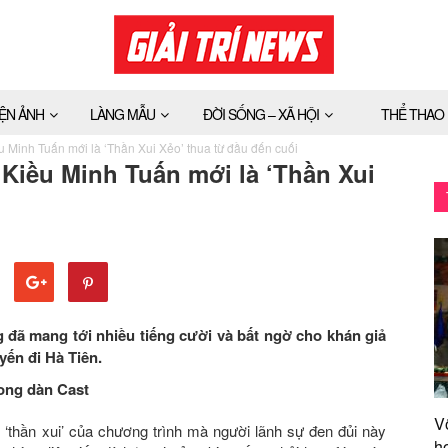
IỆN ẢNH
LÀNG MẪU
ĐỜI SỐNG – XÃ HỘI
THỂ THAO
 Minh Tuấn mới là ‘Thần Xui Xẻo’ thua từ đầu đến cuối
Kiều Minh Tuấn mới là ‘Thần Xui
 đã mang tới nhiều tiếng cười và bất ngờ cho khán giả
yến đi Hà Tiên.
trong dàn Cast
V
thần xui’ của chương trình mà người lãnh sự đen đủi này
h