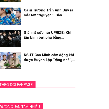
Ca sĩ Trương Trần Anh Duy ra
mắt MV “Nguyện”: Bản...
Giải mã sức hút UPRIZE: Khi
tân binh bứt phá bằng...
NSƯT Cao Minh cảm động khi
được Huỳnh Lập “tặng nhà”,...
THEO DÕI FANPAGE
ĐƯỢC QUAN TÂM NHIỀU