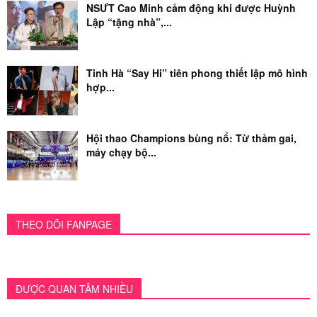
NSƯT Cao Minh cảm động khi được Huỳnh
Lập “tặng nhà”,...
Tinh Hà “Say Hi” tiên phong thiết lập mô hình
hợp...
Hội thao Champions bùng nổ: Từ thảm gai,
máy chạy bộ...
THEO DÕI FANPAGE
ĐƯỢC QUAN TÂM NHIỀU