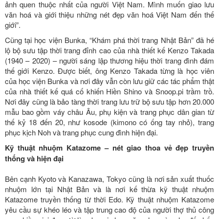
ảnh quen thuộc nhất của người Việt Nam. Mình muốn giao lưu
văn hoá và giới thiệu những nét đẹp văn hoá Việt Nam đến thế
giới”.
Cũng tại học viện Bunka, “Khám phá thời trang Nhật Bản” đã hé
lộ bộ sưu tập thời trang đỉnh cao của nhà thiết kế Kenzo Takada
(1940 – 2020) – người sáng lập thương hiệu thời trang đình đám
thế giới Kenzo. Được biết, ông Kenzo Takada từng là học viên
của học viện Bunka và nơi đây vẫn còn lưu giữ các tác phẩm thật
của nhà thiết kế quá cố khiến Hiền Shino và Snoop.pi trầm trồ.
Nơi đây cũng là bảo tàng thời trang lưu trữ bộ sưu tập hơn 20.000
mẫu bao gồm váy châu Âu, phụ kiện và trang phục dân gian từ
thế kỷ 18 đến 20, như kosode (kimono có ống tay nhỏ), trang
phục kịch Noh và trang phục cung đình hiện đại.
Kỹ thuật nhuộm Katazome – nét giao thoa vẻ đẹp truyền
thống và hiện đại
Bên cạnh Kyoto và Kanazawa, Tokyo cũng là nơi sản xuất thuốc
nhuộm lớn tại Nhật Bản và là nơi kế thừa kỹ thuật nhuộm
Katazome truyền thống từ thời Edo. Kỹ thuật nhuộm Katazome
yêu cầu sự khéo léo và tập trung cao độ của người thợ thủ công