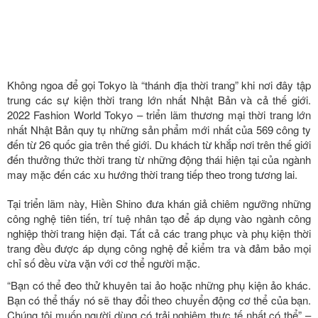
Không ngoa để gọi Tokyo là “thánh địa thời trang” khi nơi đây tập
trung các sự kiện thời trang lớn nhất Nhật Bản và cả thế giới.
2022 Fashion World Tokyo – triển lãm thương mại thời trang lớn
nhất Nhật Bản quy tụ những sản phẩm mới nhất của 569 công ty
đến từ 26 quốc gia trên thế giới. Du khách từ khắp nơi trên thế giới
đến thưởng thức thời trang từ những động thái hiện tại của ngành
may mặc đến các xu hướng thời trang tiếp theo trong tương lai.
Tại triển lãm này, Hiền Shino đưa khán giả chiêm ngưỡng những
công nghệ tiên tiến, trí tuệ nhân tạo để áp dụng vào ngành công
nghiệp thời trang hiện đại. Tất cả các trang phục và phụ kiện thời
trang đều được áp dụng công nghệ để kiểm tra và đảm bảo mọi
chỉ số đều vừa vặn với cơ thể người mặc.
“Bạn có thể đeo thử khuyên tai ảo hoặc những phụ kiện ảo khác.
Bạn có thể thấy nó sẽ thay đổi theo chuyển động cơ thể của bạn.
Chúng tôi muốn người dùng có trải nghiệm thực tế nhất có thể” –