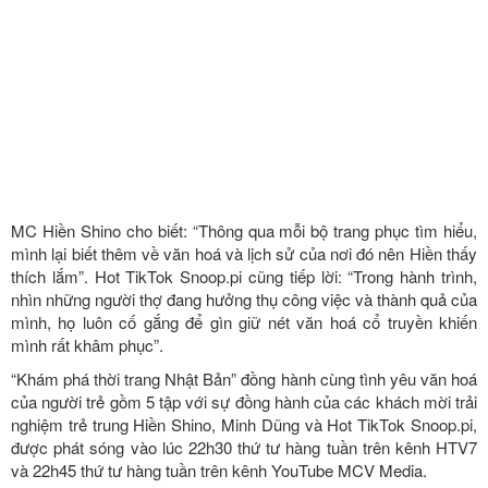
MC Hiền Shino cho biết: “Thông qua mỗi bộ trang phục tìm hiểu,
mình lại biết thêm về văn hoá và lịch sử của nơi đó nên Hiền thấy
thích lắm”. Hot TikTok Snoop.pi cũng tiếp lời: “Trong hành trình,
nhìn những người thợ đang hưởng thụ công việc và thành quả của
mình, họ luôn cố gắng để gìn giữ nét văn hoá cổ truyền khiến
mình rất khâm phục”.
“Khám phá thời trang Nhật Bản” đồng hành cùng tình yêu văn hoá
của người trẻ gồm 5 tập với sự đồng hành của các khách mời trải
nghiệm trẻ trung Hiền Shino, Minh Dũng và Hot TikTok Snoop.pi,
được phát sóng vào lúc 22h30 thứ tư hàng tuần trên kênh HTV7
và 22h45 thứ tư hàng tuần trên kênh YouTube MCV Media.