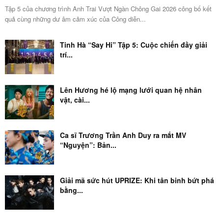
Tập 5 của chương trình Anh Trai Vượt Ngàn Chông Gai 2026 công bố kết
quả cùng những dư âm cảm xúc của Công diễn...
Tinh Hà “Say Hi” Tập 5: Cuộc chiến đầy giải
trí...
Lên Hương hé lộ mạng lưới quan hệ nhân
vật, cài...
Ca sĩ Trương Trần Anh Duy ra mắt MV
“Nguyện”: Bản...
Giải mã sức hút UPRIZE: Khi tân binh bứt phá
bằng...