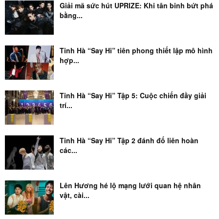
Giải mã sức hút UPRIZE: Khi tân binh bứt phá
bằng...
Tinh Hà “Say Hi” tiên phong thiết lập mô hình
hợp...
Tinh Hà “Say Hi” Tập 5: Cuộc chiến đầy giải
trí...
Tinh Hà “Say Hi” Tập 2 đánh đố liên hoàn
các...
Lên Hương hé lộ mạng lưới quan hệ nhân
vật, cài...