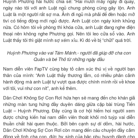
Huỳnh Phương hài hước chia sẻ: “Hai mươi mấy ngày đi quay,
ngày nào tôi với anh Luật ngủ chung phòng cũng gây lộn. Anh
Luật là một người rất sợ ma. Ảnh đi ngủ mà phải để đèn hoặc mở
tivi có tiếng động mới ngủ được. Anh Luật còn ngáy kinh khủng
nữa. Có hôm tôi về phòng thì khóa cửa, anh Luật đang nghe điện
thoại nên không nghe Phương gọi. Nên tôi leo cửa sổ vào. Anh
Luật thấy tôi thì giật mình sợ xém xỉu. Kì đó về bị “chửi” quá trời.
Huỳnh Phương vào vai Tám Mánh.- người đã giúp đỡ cha con
Quân và bé Thỏ từ những ngày đầu
Nam diễn viên FapTV cũng bày tỏ cảm xúc thú vị về người bạn
thân của mình: “Anh Luật thấy thương lắm, có nhiều phân cảnh
hành động mà anh Luật tự vượt qua được chính mình rồi về khoe
với tôi, vui như con nít”, anh kể thêm.
Dân Chơi Không Sợ Con Rơi hứa hẹn sẽ mang đến cho khán giả
những màn tung hứng đầy duyên dáng giữa cặp bài trùng Tiến
Luật – Huỳnh Phương. Đây cũng là cơ hội hiếm hoi người xem
được chứng kiến hai nam diễn viên thoát khỏi mô tuýp vai diễn
thuần chất hài quen thuộc. Bởi bên cạnh sự dí dỏm, hài hước,
Dân Chơi Không Sợ Con Rơi còn mang đến câu chuyện đầy cảm
động về tình cha con, đức hy sinh của bậc phụ huynh dành cho