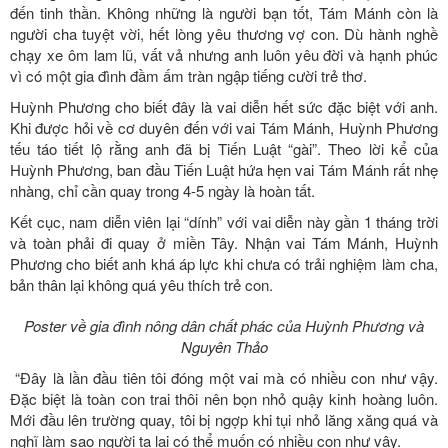
đến tinh thần. Không những là người bạn tốt, Tám Mánh còn là
người cha tuyệt vời, hết lòng yêu thương vợ con. Dù hành nghề
chạy xe ôm lam lũ, vất vả nhưng anh luôn yêu đời và hạnh phúc
vì có một gia đình đầm ấm tràn ngập tiếng cười trẻ thơ.
Huỳnh Phương cho biết đây là vai diễn hết sức đặc biệt với anh.
Khi được hỏi về cơ duyên đến với vai Tám Mánh, Huỳnh Phương
tếu táo tiết lộ rằng anh đã bị Tiến Luật “gài”. Theo lời kể của
Huỳnh Phương, ban đầu Tiến Luật hứa hẹn vai Tám Mánh rất nhẹ
nhàng, chỉ cần quay trong 4-5 ngày là hoàn tất.
Kết cục, nam diễn viên lại “dính” với vai diễn này gần 1 tháng trời
và toàn phải đi quay ở miền Tây. Nhận vai Tám Mánh, Huỳnh
Phương cho biết anh khá áp lực khi chưa có trải nghiệm làm cha,
bản thân lại không quá yêu thích trẻ con.
Poster về gia đình nông dân chất phác của Huỳnh Phương và
Nguyên Thảo
“Đây là lần đầu tiên tôi đóng một vai mà có nhiều con như vậy.
Đặc biệt là toàn con trai thôi nên bọn nhỏ quậy kinh hoàng luôn.
Mới đầu lên trường quay, tôi bị ngợp khi tụi nhỏ lăng xăng quá và
nghĩ làm sao người ta lại có thể muốn có nhiều con như vậy.