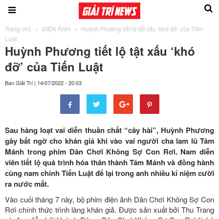
Trang chủ
ĐIỆN ẢNH
Huỳnh Phương tiết lộ tật xấu ‘khó đỡ’ của Tiến
Luật
Huỳnh Phương tiết lộ tật xấu ‘khó
đỡ’ của Tiến Luật
Ban Giải Trí
|
14/07/2022 - 20:03
Sau hàng loạt vai diễn thuần chất “cây hài”, Huỳnh Phương
gây bất ngờ cho khán giả khi vào vai người cha lam lũ Tám
Mánh trong phim Dân Chơi Không Sợ Con Rơi. Nam diễn
viên tiết lộ quá trình hóa thân thành Tám Mánh và đồng hành
cùng nam chính Tiến Luật để lại trong anh nhiều kỉ niệm cười
ra nước mắt.
Vào cuối tháng 7 này, bộ phim điện ảnh Dân Chơi Không Sợ Con
Rơi chính thức trình làng khán giả. Được sản xuất bởi Thu Trang