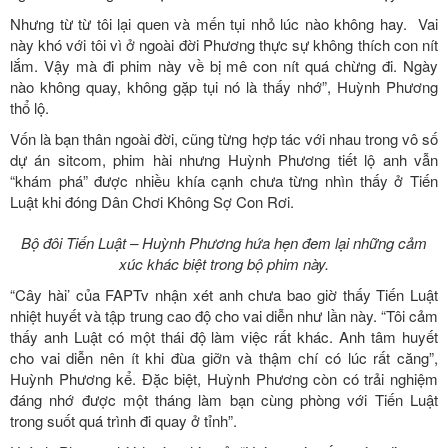
Nhưng từ từ tôi lại quen và mến tụi nhỏ lúc nào không hay. Vai
này khó với tôi vì ở ngoài đời Phương thực sự không thích con nít
lắm. Vậy mà đi phim này về bị mê con nít quá chừng đi. Ngày
nào không quay, không gặp tụi nó là thấy nhớ”, Huỳnh Phương
thổ lộ.
Vốn là bạn thân ngoài đời, cũng từng hợp tác với nhau trong vô số
dự án sitcom, phim hài nhưng Huỳnh Phương tiết lộ anh vẫn
“khám phá” được nhiều khía cạnh chưa từng nhìn thấy ở Tiến
Luật khi đóng Dân Chơi Không Sợ Con Rơi.
Bộ đôi Tiến Luật – Huỳnh Phương hứa hẹn đem lại những cảm
xúc khác biệt trong bộ phim này.
“Cây hài’ của FAPTv nhận xét anh chưa bao giờ thấy Tiến Luật
nhiệt huyết và tập trung cao độ cho vai diễn như lần này. “Tôi cảm
thấy anh Luật có một thái độ làm việc rất khác. Anh tâm huyết
cho vai diễn nên ít khi đùa giỡn và thậm chí có lúc rất căng”,
Huỳnh Phương kể. Đặc biệt, Huỳnh Phương còn có trải nghiệm
đáng nhớ được một tháng làm bạn cùng phòng với Tiến Luật
trong suốt quá trình đi quay ở tỉnh”.