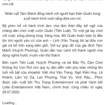
con cái.
Nhân vật Tám Mánh đồng hành với người bạn thân Quân trong
suốt hành trình nuôi nấng đứa con rơi.
Bộ phim kể về hành trình làm cha đơn thân đầy bỡ ngỡ của
chàng dân chơi miệt vườn Quân (Tiến Luật). Từ một gã tay chơi
với cuộc sống phóng túng, trăng hoa, đời Quân hoàn toàn bị đảo
lộn khi người yêu cũ của anh – Linh (Vân Trang) bỏ lại đứa con
gái và bỏ trốn sang biên giới. Với sự giúp đỡ của gia đình Tám
Mánh (Huỳnh Phương), Quân dần học cách trở thành người cha
đúng nghĩa trước muôn vàn thử thách.
Bên cạnh Tiến Luật, Huỳnh Phương và bé Bảo Thi, Dân Chơi
Không Sợ Con Rơi còn quy tụ dàn diễn viên phụ toàn những tên
tuổi nổi bật của showbiz Việt như Vân Trang, Ngô Kiến Huy, Lê
Khánh, Lâm Vỹ Dạ, Lan Phương, Thái Vũ, Vinh Râu,…Phim
được sản xuất bởi Thu Trang Entertainment và phát hành bởi
Lotte Entertainment Việt Nam, chính thức công chiếu từ ngày
29.07.2022.
Loading...