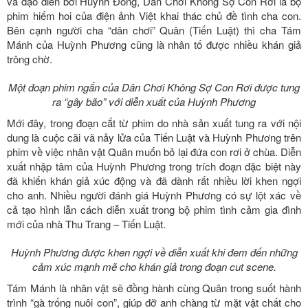
và đạo diễn bởi Huỳnh Đông, Dân Chơi Không Sợ Con Rơi là bộ
phim hiếm hoi của điện ảnh Việt khai thác chủ đề tình cha con.
Bên cạnh người cha “dân chơi” Quân (Tiến Luật) thì cha Tám
Mánh của Huỳnh Phương cũng là nhân tố được nhiều khán giả
trông chờ.
Một đoạn phim ngắn của Dân Chơi Không Sợ Con Rơi được tung
ra “gây bão” với diễn xuất của Huỳnh Phương
Mới đây, trong đoạn cắt từ phim do nhà sản xuất tung ra với nội
dung là cuộc cãi vã nảy lửa của Tiến Luật và Huỳnh Phương trên
phim về việc nhân vật Quân muốn bỏ lại đứa con rơi ở chùa. Diễn
xuất nhập tâm của Huỳnh Phương trong trích đoạn đặc biệt này
đã khiến khán giả xúc động và đã dành rất nhiều lời khen ngợi
cho anh. Nhiều người đánh giá Huỳnh Phương có sự lột xác về
cả tạo hình lẫn cách diễn xuất trong bộ phim tình cảm gia đình
mới của nhà Thu Trang – Tiến Luật.
Huỳnh Phương được khen ngợi về diễn xuất khi đem đến những
cảm xúc mạnh mẽ cho khán giả trong đoạn cut scene.
Tám Mánh là nhân vật sẽ đồng hành cùng Quân trong suốt hành
trình “gà trống nuôi con”, giúp đỡ anh chàng từ mặt vật chất cho