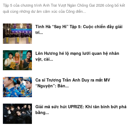
Tập 5 của chương trình Anh Trai Vượt Ngàn Chông Gai 2026 công bố kết
quả cùng những dư âm cảm xúc của Công diễn...
Tinh Hà “Say Hi” Tập 5: Cuộc chiến đầy giải
trí...
Lên Hương hé lộ mạng lưới quan hệ nhân
vật, cài...
Ca sĩ Trương Trần Anh Duy ra mắt MV
“Nguyện”: Bản...
Giải mã sức hút UPRIZE: Khi tân binh bứt phá
bằng...