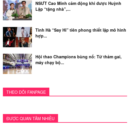
NSƯT Cao Minh cảm động khi được Huỳnh
Lập “tặng nhà”,...
Tinh Hà “Say Hi” tiên phong thiết lập mô hình
hợp...
Hội thao Champions bùng nổ: Từ thảm gai,
máy chạy bộ...
THEO DÕI FANPAGE
ĐƯỢC QUAN TÂM NHIỀU