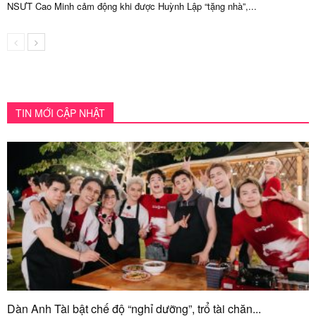
NSƯT Cao Minh cảm động khi được Huỳnh Lập “tặng nhà”,...
TIN MỚI CẬP NHẬT
Dàn Anh Tài bật chế độ “nghỉ dưỡng”, trổ tài chăn...