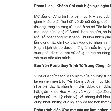
Phạm Lịch – Khánh Chi xuất hiện cực ngầu 
Mở đầu chương trình là tiết mục N – sao cực
giám khảo phải “hú hét” về độ sôi động, cuốn
thương trong chương trình đó là cô bé Tắc kè h
màu sắc của nghệ sĩ Suboi. Hơn thế nữa, cô bé r
Mỗi số phát sóng bé Khánh Chi luôn khiến giám 
lẫn giọng hát khi hóa thân vào các nhân vật.
Phạm Lịch khi có được những âm sắc trong giọn
xuất phát điểm là một vũ công nhưng cô nàng 
vật xuất sắc của mình.
Bảo Yến Rosie thay Trịnh Tú Trung đồng h
Vượt qua thử thách Mạo hiểm của chương trình
luyện viên mới Bảo Yến Rosie với tiết mục Mư
nhận xét đây là phần trình diễn được dàn dựn
hát, giám khảo Hòa Minzy và Huỳnh Lập đều cô
nghiên cứu rất kỹ nhân vật và phong thái biể
cùng nhau nhưng cực kỳ ăn ý đã tạo nên một ti
Phần trình diễn Ước mơ của mẹ làm nghẹn 