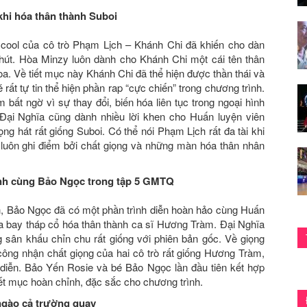
khi hóa thân thành Suboi
 cool của cô trò Phạm Lịch – Khánh Chi đã khiến cho dàn
 hút. Hòa Minzy luôn dành cho Khánh Chi một cái tên thân
oa. Về tiết mục này Khánh Chi đã thể hiện được thần thái và
ất tự tin thể hiện phần rap “cực chiến” trong chương trình.
bất ngờ vì sự thay đổi, biến hóa liên tục trong ngoại hình
 Đại Nghĩa cũng dành nhiều lời khen cho Huấn luyện viên
g hát rất giống Suboi. Có thể nói Phạm Lịch rất đa tài khi
luôn ghi điểm bởi chất giọng và những màn hóa thân nhân
ành cùng Bảo Ngọc trong tập 5 GMTQ
, Bảo Ngọc đã có một phần trình diễn hoàn hảo cùng Huấn
a bay tháp cổ hóa thân thành ca sĩ Hương Tràm. Đại Nghĩa
g sân khấu chỉn chu rất giống với phiên bản gốc. Về giọng
ng nhận chất giọng của hai cô trò rất giống Hương Tràm,
u diễn. Bảo Yến Rosie và bé Bảo Ngọc lần đầu tiên kết hợp
ết mục hoàn chỉnh, đặc sắc cho chương trình.
ngào cả trường quay