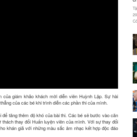
Tậ
20
Cô
ện của giám khảo khách mời diễn viên Huỳnh Lập. Sự hài
thẳng của các bé khi trình diễn các phần thi của mình.
ổi để tăng thêm độ khó của bài thi. Các bé sẽ bước vào căn
 thách thay đổi Huấn luyện viên của mình. Với sự thay đổi
cho khán giả với những màu sắc âm nhạc kết hợp độc đáo