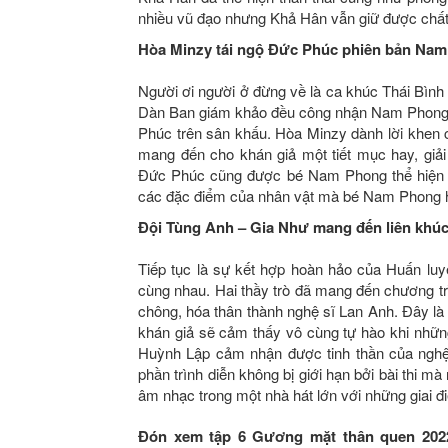
nhiều vũ đạo nhưng Khả Hân vẫn giữ được chất g
Hòa Minzy tái ngộ Đức Phúc phiên bản Na
Người ơi người ở đừng về là ca khúc Thái Bìn
Dàn Ban giám khảo đều công nhận Nam Phong đã
Phúc trên sân khấu. Hòa Minzy dành lời khen 
mang đến cho khán giả một tiết mục hay, giải 
Đức Phúc cũng được bé Nam Phong thể hiện đ
các đặc điểm của nhân vật mà bé Nam Phong h
Đội Tùng Anh – Gia Như mang đến liên khú
Tiếp tục là sự kết hợp hoàn hảo của Huấn luy
cùng nhau. Hai thầy trò đã mang đến chương tr
chông, hóa thân thành nghệ sĩ Lan Anh. Đây là
khán giả sẽ cảm thấy vô cùng tự hào khi những
Huỳnh Lập cảm nhận được tinh thần của nghệ
phần trình diễn không bị giới hạn bởi bài thi
âm nhạc trong một nhà hát lớn với những giai đi
Đón xem tập 6 Gương mặt thân quen 2022