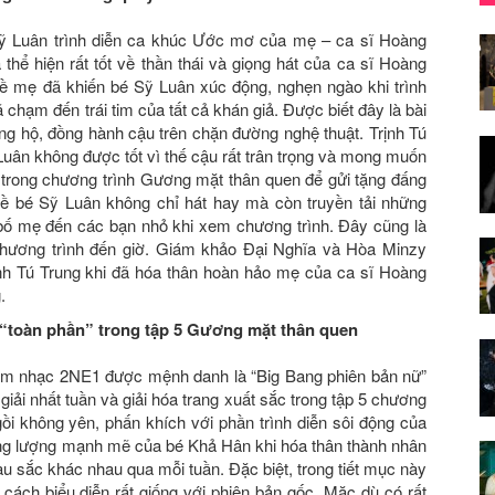
Sỹ Luân trình diễn ca khúc Ước mơ của mẹ – ca sĩ Hoàng
thể hiện rất tốt về thần thái và giọng hát của ca sĩ Hoàng
 về mẹ đã khiến bé Sỹ Luân xúc động, nghẹn ngào khi trình
 chạm đến trái tim của tất cả khán giả. Được biết đây là bài
ng hộ, đồng hành cậu trên chặn đường nghệ thuật. Trịnh Tú
uân không được tốt vì thế cậu rất trân trọng và mong muốn
p trong chương trình Gương mặt thân quen để gửi tặng đấng
ề bé Sỹ Luân không chỉ hát hay mà còn truyền tải những
n bố mẹ đến các bạn nhỏ khi xem chương trình. Đây cũng là
chương trình đến giờ. Giám khảo Đại Nghĩa và Hòa Minzy
nh Tú Trung khi đã hóa thân hoàn hảo mẹ của ca sĩ Hoàng
.
 “toàn phần” trong tập 5 Gương mặt thân quen
óm nhạc 2NE1 được mệnh danh là “Big Bang phiên bản nữ”
iải nhất tuần và giải hóa trang xuất sắc trong tập 5 chương
gồi không yên, phấn khích với phần trình diễn sôi động của
ng lượng mạnh mẽ của bé Khả Hân khi hóa thân thành nhân
àu sắc khác nhau qua mỗi tuần. Đặc biệt, trong tiết mục này
cách biểu diễn rất giống với phiên bản gốc. Mặc dù có rất