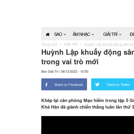
SAO
ÂM NHẠC
GIẢI TRÍ
Đ
Trang chủ
GIẢI TRÍ
Huỳnh Lập khuấy động sân khấ
Huỳnh Lập khuấy động sâ
trong vai trò mới
Ban Giải Trí
|
06/12/2022 - 10:50
Share on Facebook
Tweet on Twitter
Khép lại căn phòng Mạo hiểm trong tập 5 
Khả Hân đã giành chiến thắng tuần lần thứ 