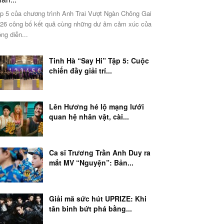
p 5 của chương trình Anh Trai Vượt Ngàn Chông Gai
26 công bố kết quả cùng những dư âm cảm xúc của
ng diễn...
Tinh Hà “Say Hi” Tập 5: Cuộc
chiến đầy giải trí...
Lên Hương hé lộ mạng lưới
quan hệ nhân vật, cài...
Ca sĩ Trương Trần Anh Duy ra
mắt MV “Nguyện”: Bản...
Giải mã sức hút UPRIZE: Khi
tân binh bứt phá bằng...