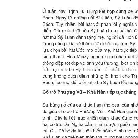
Ở tuần này, Trịnh Tú Trung kết hợp cùng bé 
Bách. Ngay từ những nốt đầu tiên, Sỹ Luân đã 
Bách. Tuy nhiên, bài hát với phần lời ý nghĩa
diễn. Cảm xúc thật của Sỹ Luân trong bài hát đã
hát mà Sỹ Luân dành tặng mẹ, người đã luôn ủ
Trung cũng chia sẻ thêm sức khỏe của mẹ Sỹ L
lựa chọn bài hát Ước mơ của mẹ, hát trực tiế
sinh thành. Hòa Minzy nghẹn ngào nhận xét v
thông điệp tốt đẹp về tình yêu thương, biết ơ
tiết mục mà bé Sỹ Luân làm tốt nhất từ đầu 
cũng không quên dành những lời khen cho Trị
Bách, tạo mọi đất diễn cho bé Sỹ Luân tỏa sáng
Cô trò Phượng Vũ – Khả Hân tiếp tục thắng
Sự bùng nổ của ca khúc I am the best của nh
đã giúp cho cô trò Phượng Vũ – Khả Hân giành g
trình. Đây là tiết mục khiến giám khảo đứng n
hai cô trò. Đại Nghĩa cảm nhận được nguồn nă
vật CL. Cô bé đa tài luôn biến hóa với những m
Khả Hân đã thể hiện thần thái cũng như phong 