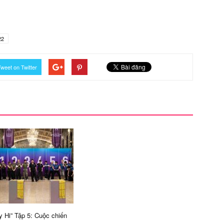
22
weet on Twitter
y Hi” Tập 5: Cuộc chiến