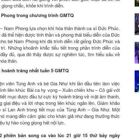
iọng chắc, khỏe khi trình diễn.
m Phong trong chương trình GMTQ
h – Nam Phong lựa chọn khi hóa thân thành ca sĩ Đức Phúc.
 thể hiện được tinh thần và phong thái biểu diễn của Đức
cho bé Nam Phong khi đã trình diễn rất giống Đức Phúc và
trí. Những khoảnh khắc tiểu tiết trong phần trình diễn của
ầy đủ, qua đó thấy được sự nghiêm túc, tìm hiểu sâu về
óa thân.
c hoành tráng nhất tuần 5 GMTQ
ện viên Tùng Anh và bé Gia Như khi lần đầu tiên làm việc
ình liên khúc Bài ca hy vọng – Xuân chiến khu – Cô gái vót
 tiết mục được đầu tư cực kỳ hoành tráng về mặt âm thanh,
 giai điệu và lời nhạc trong liên khúc ngân lên. Giám khảo
 sĩ Lan Anh trong tiết mục của Tùng Anh – Gia Như. Một
 mà nó mang đến cảm giác cho khán giả như đang thưởng thức
ệu tự hào cùng giọng hát nội lực.
 phiên bản song ca vào lúc 21 giờ 15 thứ bảy ngày