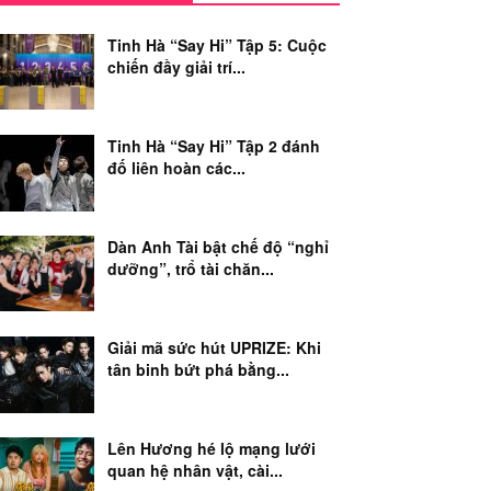
Tinh Hà “Say Hi” Tập 5: Cuộc
chiến đầy giải trí...
Tinh Hà “Say Hi” Tập 2 đánh
đố liên hoàn các...
Dàn Anh Tài bật chế độ “nghỉ
dưỡng”, trổ tài chăn...
Giải mã sức hút UPRIZE: Khi
tân binh bứt phá bằng...
Lên Hương hé lộ mạng lưới
quan hệ nhân vật, cài...