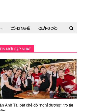
CÔNG NGHỆ
QUẢNG CÁO
TIN MỚI CẬP NHẬT
àn Anh Tài bật chế độ “nghỉ dưỡng”, trổ tài
ăn...