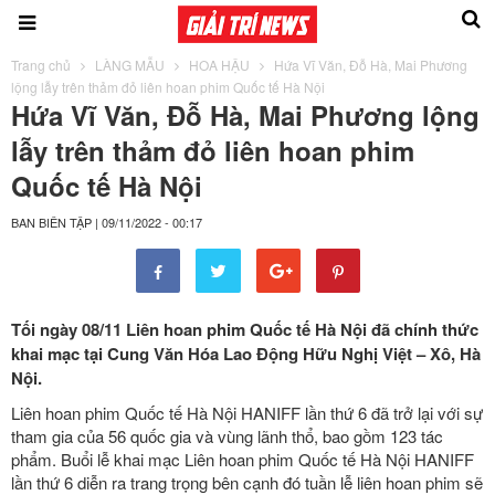
Trang chủ
LÀNG MẪU
HOA HẬU
Hứa Vĩ Văn, Đỗ Hà, Mai Phương
lộng lẫy trên thảm đỏ liên hoan phim Quốc tế Hà Nội
Hứa Vĩ Văn, Đỗ Hà, Mai Phương lộng
lẫy trên thảm đỏ liên hoan phim
Quốc tế Hà Nội
BAN BIÊN TẬP
|
09/11/2022 - 00:17
Tối ngày 08/11 Liên hoan phim Quốc tế Hà Nội đã chính thức
khai mạc tại Cung Văn Hóa Lao Động Hữu Nghị Việt – Xô, Hà
Nội.
Liên hoan phim Quốc tế Hà Nội HANIFF lần thứ 6 đã trở lại với sự
tham gia của 56 quốc gia và vùng lãnh thổ, bao gồm 123 tác
phẩm. Buổi lễ khai mạc Liên hoan phim Quốc tế Hà Nội HANIFF
lần thứ 6 diễn ra trang trọng bên cạnh đó tuần lễ liên hoan phim sẽ