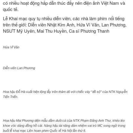
có nhiều hoạt động hấp dẫn thúc đẩy nên điện ảnh Việt Nam và
quốc tế.
Lễ Khai mạc quy tụ nhiều diễn viên, các nhà làm phim nổi tiếng
trên thế giới: Diễn viên Nhật Kim Anh, Hứa Vĩ Văn, Lan Phương,
NSƯT Mỹ Uyên, Mai Thu Huyền, Ca sĩ Phương Thanh
Hứa Vĩ Văn
Diễn viên Lan Phương
Hoa hậu Đỗ Hà xuất hiện lộng lẫy trên thảm đỏ với chiếc váy “đồ sộ” của NTK Nguyễn
Tiến Triển.
Hoa hậu Mai Phương diện mẫu đầm đuôi cá của NTK Phạm Đăng Anh Thư, khéo léo
khoe vóc dáng đồng hồ cát. Nàng hậu tài năng đảm nhiệm vai trò MC song ngữ trong
buổi lễ khai mạc Liên hoan phim Quốc tế Hà Nội lần thứ 6.