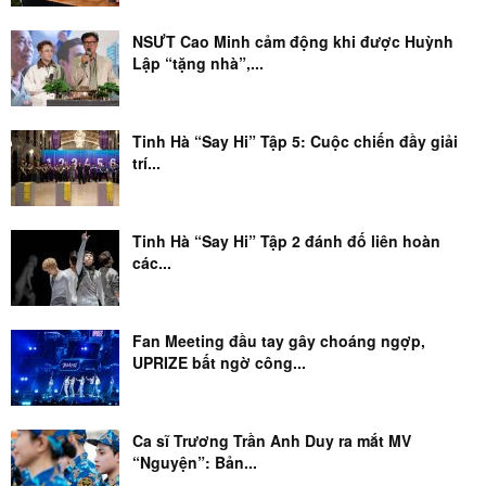
NSƯT Cao Minh cảm động khi được Huỳnh
Lập “tặng nhà”,...
Tinh Hà “Say Hi” Tập 5: Cuộc chiến đầy giải
trí...
Tinh Hà “Say Hi” Tập 2 đánh đố liên hoàn
các...
Fan Meeting đầu tay gây choáng ngợp,
UPRIZE bất ngờ công...
Ca sĩ Trương Trần Anh Duy ra mắt MV
“Nguyện”: Bản...