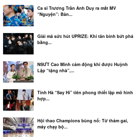
Ca sĩ Trương Trần Anh Duy ra mắt MV
“Nguyện”: Bản...
Giải mã sức hút UPRIZE: Khi tân binh bứt phá
bằng...
NSƯT Cao Minh cảm động khi được Huỳnh
Lập “tặng nhà”,...
Tinh Hà “Say Hi” tiên phong thiết lập mô hình
hợp...
Hội thao Champions bùng nổ: Từ thảm gai,
máy chạy bộ...