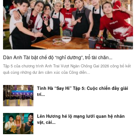
Dàn Anh Tài bật chế độ “nghỉ dưỡng”, trổ tài chăn...
Tập 5 của chương trình Anh Trai Vượt Ngàn Chông Gai 2026 công bố kết
quả cùng những dư âm cảm xúc của Công diễn...
Tinh Hà “Say Hi” Tập 5: Cuộc chiến đầy giải
trí...
Lên Hương hé lộ mạng lưới quan hệ nhân
vật, cài...