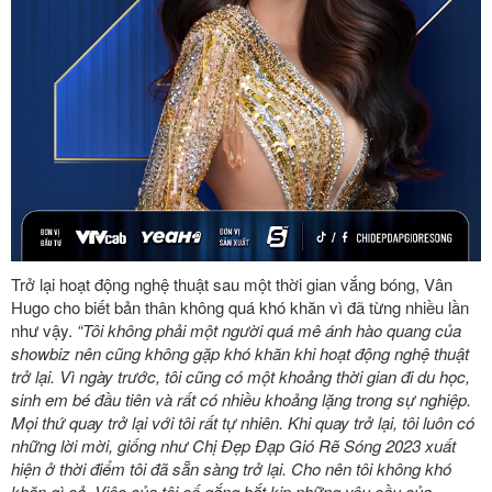
Trở lại hoạt động nghệ thuật sau một thời gian vắng bóng, Vân
Hugo cho biết bản thân không quá khó khăn vì đã từng nhiều lần
như vậy.
“Tôi không phải một người quá mê ánh hào quang của
showbiz nên cũng không gặp khó khăn khi hoạt động nghệ thuật
trở lại. Vì ngày trước, tôi cũng có một khoảng thời gian đi du học,
sinh em bé đầu tiên và rất có nhiều khoảng lặng trong sự nghiệp.
Mọi thứ quay trở lại với tôi rất tự nhiên. Khi quay trở lại, tôi luôn có
những lời mời, giống như Chị Đẹp Đạp Gió Rẽ Sóng 2023 xuất
hiện ở thời điểm tôi đã sẵn sàng trở lại. Cho nên tôi không khó
khăn gì cả. Việc của tôi cố gắng bắt kịp những yêu cầu của