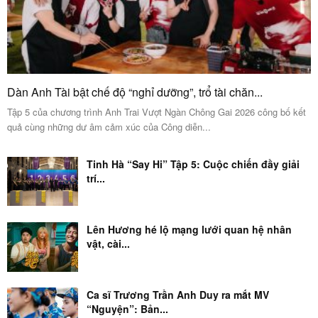
Dàn Anh Tài bật chế độ “nghỉ dưỡng”, trổ tài chăn...
Tập 5 của chương trình Anh Trai Vượt Ngàn Chông Gai 2026 công bố kết
quả cùng những dư âm cảm xúc của Công diễn...
Tinh Hà “Say Hi” Tập 5: Cuộc chiến đầy giải
trí...
Lên Hương hé lộ mạng lưới quan hệ nhân
vật, cài...
Ca sĩ Trương Trần Anh Duy ra mắt MV
“Nguyện”: Bản...