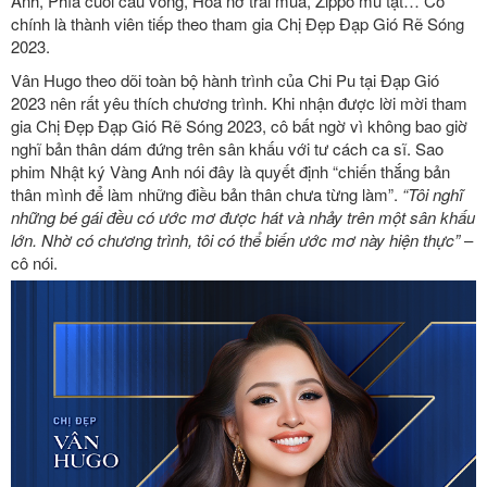
Anh, Phía cuối cầu vồng, Hoa nở trái mùa, Zippo mù tạt… Cô
chính là thành viên tiếp theo tham gia Chị Đẹp Đạp Gió Rẽ Sóng
2023.
Vân Hugo theo dõi toàn bộ hành trình của Chi Pu tại Đạp Gió
2023 nên rất yêu thích chương trình. Khi nhận được lời mời tham
gia Chị Đẹp Đạp Gió Rẽ Sóng 2023, cô bất ngờ vì không bao giờ
nghĩ bản thân dám đứng trên sân khấu với tư cách ca sĩ. Sao
phim Nhật ký Vàng Anh nói đây là quyết định “chiến thắng bản
thân mình để làm những điều bản thân chưa từng làm”.
“Tôi nghĩ
những bé gái đều có ước mơ được hát và nhảy trên một sân khấu
lớn. Nhờ có chương trình, tôi có thể biến ước mơ này hiện thực”
–
cô nói.