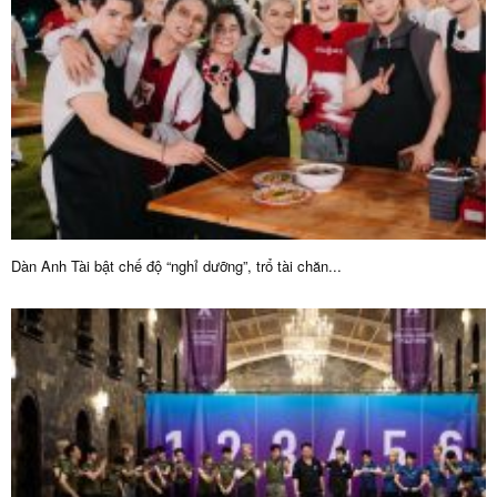
Dàn Anh Tài bật chế độ “nghỉ dưỡng”, trổ tài chăn...