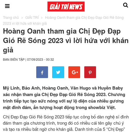
Trang chủ
GIẢI TRÍ
Hoàng Oanh tham gia Chị Đẹp Đạp Gió Rẽ Sóng
2023 vì lời hứa với khán giả
Hoàng Oanh tham gia Chị Đẹp Đạp
Gió Rẽ Sóng 2023 vì lời hứa với khán
giả
BAN BIÊN TẬP
|
07/09/2023 - 00:32
Mỹ Linh, Bảo Anh, Hoàng Oanh, Vân Hugo và Huyền Baby
xác nhận tham gia Chị Đẹp Đạp Gió Rẽ Sóng 2023. Chương
trình tiếp tục tạo sức nóng với sự lộ diện của nhiều gương
mặt đình đám, ấn tượng hoạt động trong showbiz Việt.
Chị Đẹp Đạp Gió Rẽ Sóng 2023 tiếp tục công bố dàn nghệ sĩ đình
đám tham gia chương trình, trong đó có nhiều cái tên gây chú ý
và tạo ra nhiều bất ngờ cho khán giả. Danh tính của 5 “Chị Đẹp”