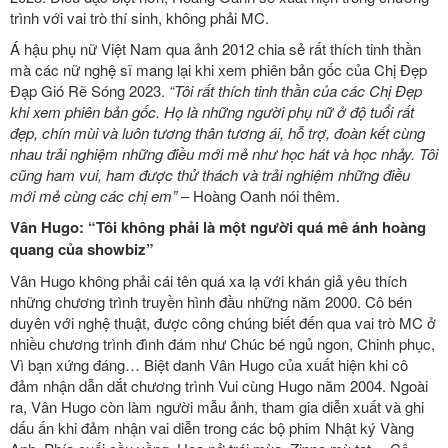
trình với vai trò thí sinh, không phải MC.
Á hậu phụ nữ Việt Nam qua ảnh 2012 chia sẻ rất thích tinh thần
mà các nữ nghệ sĩ mang lại khi xem phiên bản gốc của Chị Đẹp
Đạp Gió Rẽ Sóng 2023.
“Tôi rất thích tinh thần của các Chị Đẹp
khi xem phiên bản gốc. Họ là những người phụ nữ ở độ tuổi rất
đẹp, chín mùi và luôn tương thân tương ái, hỗ trợ, đoàn kết cùng
nhau trải nghiệm những điều mới mẻ như học hát và học nhảy. Tôi
cũng ham vui, ham được thử thách và trải nghiệm những điều
mới mẻ cùng các chị em”
– Hoàng Oanh nói thêm.
Vân Hugo: “Tôi không phải là một người quá mê ánh hoàng
quang của showbiz”
Vân Hugo không phải cái tên quá xa lạ với khán giả yêu thích
những chương trình truyền hình đầu những năm 2000. Cô bén
duyên với nghệ thuật, được công chúng biết đến qua vai trò MC ở
nhiều chương trình đình đám như Chúc bé ngủ ngon, Chinh phục,
Vì bạn xứng đáng… Biệt danh Vân Hugo của xuất hiện khi cô
đảm nhận dẫn dắt chương trình Vui cùng Hugo năm 2004. Ngoài
ra, Vân Hugo còn làm người mẫu ảnh, tham gia diễn xuất và ghi
dấu ấn khi đảm nhận vai diễn trong các bộ phim Nhật ký Vàng