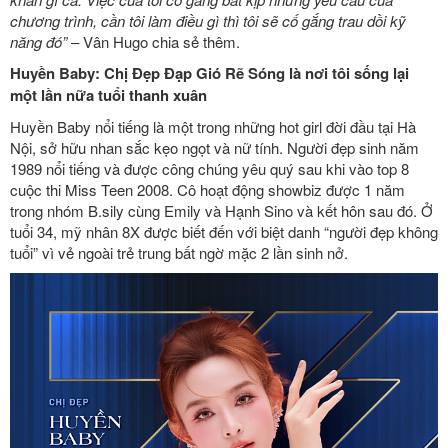
chương trình, cần tôi làm điều gì thì tôi sẽ cố gắng trau dồi kỹ
năng đó”
– Vân Hugo chia sẻ thêm.
Huyền Baby: Chị Đẹp Đạp Gió Rẽ Sóng là nơi tôi sống lại
một lần nữa tuổi thanh xuân
Huyền Baby nổi tiếng là một trong những hot girl đời đầu tại Hà
Nội, sở hữu nhan sắc kẹo ngọt và nữ tính. Người đẹp sinh năm
1989 nổi tiếng và được công chúng yêu quý sau khi vào top 8
cuộc thi Miss Teen 2008. Cô hoạt động showbiz được 1 năm
trong nhóm
B.sily cùng Emily và Hạnh Sino và kết hôn sau đó.
Ở
tuổi 34, mỹ nhân 8X được biết đến với biệt danh “người đẹp không
tuổi” vì vẻ ngoài trẻ trung bất ngờ mặc 2 lần sinh nở.