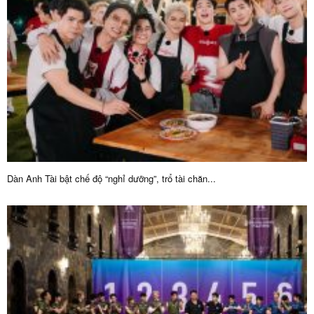
Dàn Anh Tài bật chế độ “nghỉ dưỡng”, trổ tài chăn...