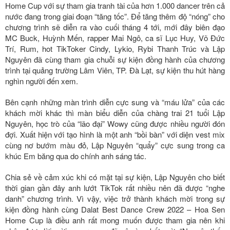
Home Cup với sự tham gia tranh tài của hơn 1.000 dancer trên cả
nước đang trong giai đoạn “tăng tốc”. Để tăng thêm độ “nóng” cho
chương trình sẽ diễn ra vào cuối tháng 4 tới, mới đây biên đạo
MC Buck, Huỳnh Mến, rapper Mai Ngô, ca sĩ Lục Huy, Võ Đức
Trí, Rum, hot TikToker Cindy, Lykio, Rybi Thanh Trúc và Lập
Nguyên đã cùng tham gia chuỗi sự kiện đồng hành của chương
trình tại quảng trường Lâm Viên, TP. Đà Lạt, sự kiện thu hút hàng
nghìn người đến xem.
Bên cạnh những màn trình diễn cực sung và “máu lửa” của các
khách mời khác thì màn biểu diễn của chàng trai 21 tuổi Lập
Nguyên, học trò của “lão đại” Wowy cũng được nhiều người đón
đợi. Xuất hiện với tạo hình là một anh “bồi bàn” với diện vest mix
cùng nơ bướm màu đỏ, Lập Nguyên “quẩy” cực sung trong ca
khúc Em băng qua do chính anh sáng tác.
Chia sẻ về cảm xúc khi có mặt tại sự kiện, Lập Nguyên cho biết
thời gian gần đây anh lướt TikTok rất nhiều nên đã được “nghe
danh” chương trình. Vì vậy, việc trở thành khách mời trong sự
kiện đồng hành cùng Dalat Best Dance Crew 2022 – Hoa Sen
Home Cup là điều anh rất mong muốn được tham gia nên khi