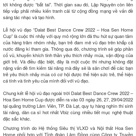
tới không được “bắt tai”. Thời gian sau đó, Lập Nguyên còn liên
tiếp vấp phải nhiều kiến tranh cãi từ cộng đồng mạng về vấn đề
sáng tác nhạc và tạo hình.
Lễ hội vũ đạo “Dalat Best Dance Crew 2022 – Hoa Sen Home
Cup” là cuộc thi nhảy với quy mô rộng lớn đã thu hút sự quan tâm
của hàng trăm nhóm nhảy, bạn trẻ đam mê vũ đạo trên khắp cả
nước đăng kí tham gia. Thông qua đó, chương trình sẽ góp phần
cổ vũ, khuyến khích tinh thần yêu thích nhảy múa, vận động của
giới trẻ. Và điều đặc biệt, đây là một cuộc thi nhưng không đặt
nặng vấn đề tìm kiếm tài năng mà đây sẽ là sân chơi để các bạn
trẻ yêu thích nhảy múa có cơ hội được thể hiện sức trẻ, thể hiện
cá tính và tình yêu của mình đối với vũ đạo.
Chung kết lễ hội vũ đạo ngoài trời Dalat Best Dance Crew 2022 –
Hoa Sen Home Cup được diễn ra vào 03 ngày 26, 27, 29/04/2022
tại quảng trường Lâm Viên, TP. Đà Lạt, quy tụ hàng nghìn thí sinh
tài năng, dàn ca sĩ hot nhất Vbiz cùng nhiều tiết mục nghệ thuật
đặc sắc khác.
Chương trình do Hệ thống Siêu thị VLXD và Nội thất Hoa Sen
Home phối hợp với Tỉnh đoàn Lâm Đồng cùng Công ty Truyền