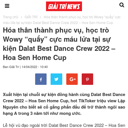
Trang chủ
GIẢI TRÍ
Hóa thân thành phục vụ, học trò Wowy “quẩy” cực
máu lửa tại sự kiện Dalat Best Dance Crew 2022 – Hoa Sen Home Cup
Hóa thân thành phục vụ, học trò
Wowy “quẩy” cực máu lửa tại sự
kiện Dalat Best Dance Crew 2022 –
Hoa Sen Home Cup
Ban Giải Trí
|
14/04/2022 - 10:40
Xuất hiện tại chuỗi sự kiện đồng hành cùng Dalat Best Dance
Crew 2022 – Hoa Sen Home Cup, hot TikToker triệu view Lập
Nguyên cho biết sẽ cố gắng phấn đấu để trở thành ngôi sao
hạng A trong 3 năm tới như mong ước.
Lễ hội vũ đạo ngoài trời Dalat Best Dance Crew 2022 – Hoa Sen