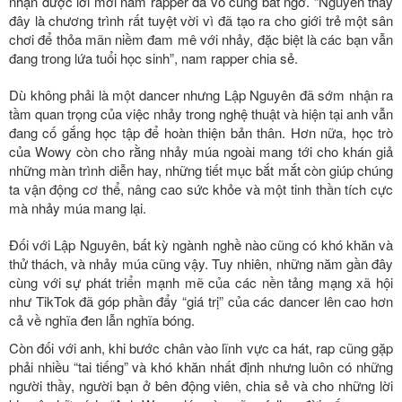
nhận được lời mời nam rapper đã vô cùng bất ngờ. “Nguyên thấy
đây là chương trình rất tuyệt vời vì đã tạo ra cho giới trẻ một sân
chơi để thỏa mãn niềm đam mê với nhảy, đặc biệt là các bạn vẫn
đang trong lứa tuổi học sinh”, nam rapper chia sẻ.
Dù không phải là một dancer nhưng Lập Nguyên đã sớm nhận ra
tầm quan trọng của việc nhảy trong nghệ thuật và hiện tại anh vẫn
đang cố gắng học tập để hoàn thiện bản thân. Hơn nữa, học trò
của Wowy còn cho rằng nhảy múa ngoài mang tới cho khán giả
những màn trình diễn hay, những tiết mục bắt mắt còn giúp chúng
ta vận động cơ thể, nâng cao sức khỏe và một tinh thần tích cực
mà nhảy múa mang lại.
Đối với Lập Nguyên, bất kỳ ngành nghề nào cũng có khó khăn và
thử thách, và nhảy múa cũng vậy. Tuy nhiên, những năm gần đây
cùng với sự phát triển mạnh mẽ của các nền tảng mạng xã hội
như TikTok đã góp phần đẩy “giá trị” của các dancer lên cao hơn
cả về nghĩa đen lẫn nghĩa bóng.
Còn đối với anh, khi bước chân vào lĩnh vực ca hát, rap cũng gặp
phải nhiều “tai tiếng” và khó khăn nhất định nhưng luôn có những
người thầy, người bạn ở bên động viên, chia sẻ và cho những lời