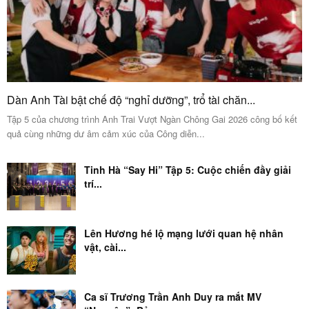
Dàn Anh Tài bật chế độ “nghỉ dưỡng”, trổ tài chăn...
Tập 5 của chương trình Anh Trai Vượt Ngàn Chông Gai 2026 công bố kết
quả cùng những dư âm cảm xúc của Công diễn...
Tinh Hà “Say Hi” Tập 5: Cuộc chiến đầy giải
trí...
Lên Hương hé lộ mạng lưới quan hệ nhân
vật, cài...
Ca sĩ Trương Trần Anh Duy ra mắt MV