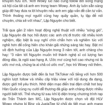
khuyên hữu ích. “Anh Wowy lúc nào cũng follow đời sống mạng
xã hội của tất cả anh em trong team Wowy. Anh ấy luôn sẵn sàng
giúp đỡ hay đưa ra lời khuyên nếu anh em gặp vấn đề cần tư vấn.
Thỉnh thoảng mọi người cũng hay quây quần, tụ tập để nói
chuyên, chia sẻ với nhau”, Lập Nguyên cho biết.
Trải qua gần 2 năm hoạt động nghệ thuật với nhiều “sóng gió”,
Lập Nguyên đã học hỏi được các anh chị đi trước rất nhiều kinh
nghiệm, đặc biệt là suy nghĩ chín chắn hơn và nghiêm túc với
nghề hơn để cống hiến cho khán giả những sáng tác hay. Bật mí
về định hướng của Lập Nguyên trong 3 năm tới, anh chàng cho
hay: “3 năm tới Nguyên muốn trở thành nghệ sĩ có lượng fan
đông đảo, là ngôi sao hạng A. Ước mơ cũng hơi cao nhưng nó là
ước mơ mà, chúng ta ai chả có ước mơ”, học trò Wowy nói thêm.
Lập Nguyên được biết đến là hot TikToker nổi tiếng với hơn 500
nghìn lượt follow và nhiều clip triệu view với nội dung đa dạng,
được giới trẻ yêu thích. Nhờ diện mạo điển trai đậm chất hot boy
Hàn Quốc cùng nụ cười dễ thương đã giúp anh chàng được nhiều
người biết tới. Thế nhưng từ sau khi lộ diện trong chương trình rap
do Trấn Thành làm MC, Lập Nguyên được chọn về đội HLV
Wowy nhưng bị Binz và JustaTee từ chối do tiết mục anh mang