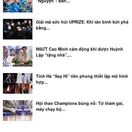
“Nguyện”: Bản...
Giải mã sức hút UPRIZE: Khi tân binh bứt phá
bằng...
NSƯT Cao Minh cảm động khi được Huỳnh
Lập “tặng nhà”,...
Tinh Hà “Say Hi” tiên phong thiết lập mô hình
hợp...
Hội thao Champions bùng nổ: Từ thảm gai,
máy chạy bộ...