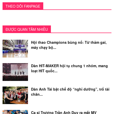
THEO DÕI FANPAGE
ĐƯỢC QUAN TÂM NHIỀU
Hội thao Champions bùng nổ: Từ thảm gai,
máy chạy bộ...
Dàn HIT-MAKER hội tụ chung 1 nhóm, mang
loạt HIT quốc...
Dàn Anh Tài bật chế độ “nghỉ dưỡng”, trổ tài
chăn...
Ca sĩ Trương Trần Anh Duy ra mắt MV