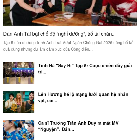
Dàn Anh Tài bật chế độ “nghỉ dưỡng”, trổ tài chăn...
Tập 5 của chương trình Anh Trai Vượt Ngàn Chông Gai 2026 công bố kết
quả cùng những dư âm cảm xúc của Công diễn...
Tinh Hà “Say Hi” Tập 5: Cuộc chiến đầy giải
trí...
Lên Hương hé lộ mạng lưới quan hệ nhân
vật, cài...
Ca sĩ Trương Trần Anh Duy ra mắt MV
“Nguyện”: Bản...