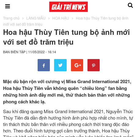
Trang chủ
LÀNG MẪU
HOA HẬU
Hoa hậu Thùy Tiên tung bộ ảnh
mới với set đồ trăm triệu
Hoa hậu Thùy Tiên tung bộ ảnh mới
với set đồ trăm triệu
BAN BIÊN TẬP
|
11/05/2022 - 16:14
Mặc dù bận rộn với cương vị Miss Grand International 2021,
Hoa hậu Thùy Tiên vẫn không quên “chiều lòng” fan bằng
những hình ảnh đầy mới mẻ, thử thách bản thân với những
phong cách khác lạ.
Sau khi đăng quang Miss Grand International 2021, Nguyễn Thúc
Thùy Tiên đã dần định hướng hình ảnh phù hợp nhất cho mình, tự
tin thách thức bản thân với nhiều phong cách thời trang độc đáo
hơn. Theo đuổi hình tượng gợi cảm trưởng thành, Hoa hậu Thùy
Tiên và khả năng biến hóa của mình vẫn luôn khiến fan “mê mẩn”