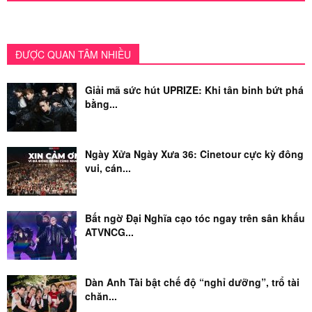
ĐƯỢC QUAN TÂM NHIỀU
Giải mã sức hút UPRIZE: Khi tân binh bứt phá
bằng...
Ngày Xửa Ngày Xưa 36: Cinetour cực kỳ đông
vui, cán...
Bất ngờ Đại Nghĩa cạo tóc ngay trên sân khấu
ATVNCG...
Dàn Anh Tài bật chế độ “nghỉ dưỡng”, trổ tài
chăn...