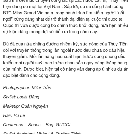
hiện đang có mặt tại Việt Nam. Sắp tới, cô sẽ đồng hành cùng
BTC Miss Grand Vietnam trong hành trình tìm kiếm người “nối
ngôi” xứng đáng nhất để trở thành đại diện tại cuộc thi quốc tế.
Cuộc thi vừa được công bố chính thức khởi động, hứa hẹn nhiều
sự kiện đáng mong đợi sẽ diễn ra trong năm nay.
Dù đã qua nửa chặng đường nhiệm kỳ, sức nóng của Thùy Tiên
đối với truyền thông trong lẫn ngoài nước đều chưa có dấu hiệu
thuyên giảm. Mỗi lần nàng hậu xuất hiện trước công chúng đều
khiến mọi người suýt sao trước nhan sắc ngày càng thăng hạng
của mình. Được biết, hiện tại cô nàng vẫn đang ấp ủ nhiều dự án
đặc biệt dành cho cộng đồng.
Photographer: Milor Trần
Stylist: Louis Đặng
Makeup: Quân Nguyễn
Hair: Pu Lê
Costumes – Shoes – Bag: GUCCI
Stylist Assistant: Nhân Lê, Trường Thịnh