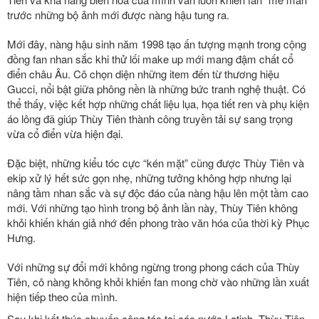
trước những bộ ảnh mới được nàng hậu tung ra.
Mới đây, nàng hậu sinh năm 1998 tạo ấn tượng mạnh trong cộng
đồng fan nhan sắc khi thử lối make up mới mang đậm chất cổ
điển châu Âu. Cô chọn diện những item đến từ thương hiệu
Gucci, nổi bật giữa phông nền là những bức tranh nghệ thuật. Có
thể thấy, việc kết hợp những chất liệu lụa, họa tiết ren và phụ kiện
áo lông đã giúp Thùy Tiên thành công truyền tải sự sang trọng
vừa cổ điển vừa hiện đại.
Đặc biệt, những kiểu tóc cực “kén mặt” cũng được Thùy Tiên và
ekip xử lý hết sức gọn nhẹ, những tưởng không hợp nhưng lại
nâng tầm nhan sắc và sự độc đáo của nàng hậu lên một tầm cao
mới. Với những tạo hình trong bộ ảnh lần này, Thùy Tiên không
khỏi khiến khán giả nhớ đến phong trào văn hóa của thời kỳ Phục
Hưng.
Với những sự đổi mới không ngừng trong phong cách của Thùy
Tiên, cô nàng không khỏi khiến fan mong chờ vào những lần xuất
hiện tiếp theo của mình.
Sau khi kết thúc chuyến công tác tại các nước Latinh, Thùy Tiên