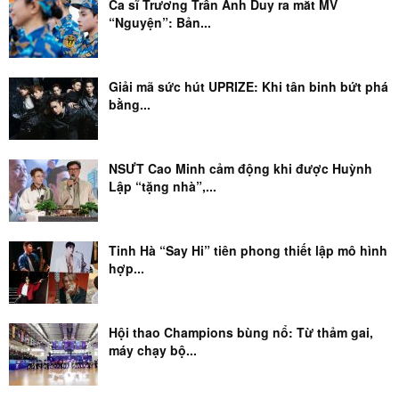
Ca sĩ Trương Trần Anh Duy ra mắt MV
“Nguyện”: Bản...
Giải mã sức hút UPRIZE: Khi tân binh bứt phá
bằng...
NSƯT Cao Minh cảm động khi được Huỳnh
Lập “tặng nhà”,...
Tinh Hà “Say Hi” tiên phong thiết lập mô hình
hợp...
Hội thao Champions bùng nổ: Từ thảm gai,
máy chạy bộ...