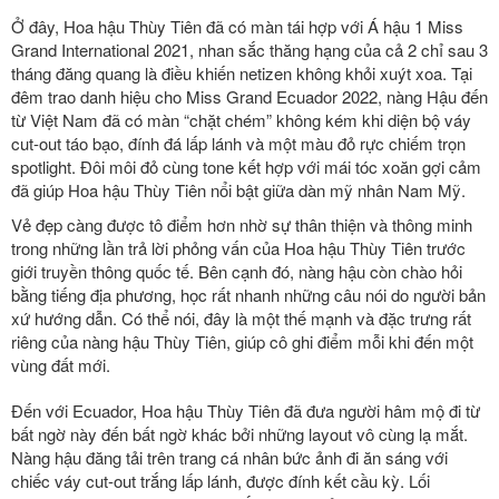
Ở đây, Hoa hậu Thùy Tiên đã có màn tái hợp với Á hậu 1 Miss
Grand International 2021, nhan sắc thăng hạng của cả 2 chỉ sau 3
tháng đăng quang là điều khiến netizen không khỏi xuýt xoa. Tại
đêm trao danh hiệu cho Miss Grand Ecuador 2022, nàng Hậu đến
từ Việt Nam đã có màn “chặt chém” không kém khi diện bộ váy
cut-out táo bạo, đính đá lấp lánh và một màu đỏ rực chiếm trọn
spotlight. Đôi môi đỏ cùng tone kết hợp với mái tóc xoăn gợi cảm
đã giúp Hoa hậu Thùy Tiên nổi bật giữa dàn mỹ nhân Nam Mỹ.
Vẻ đẹp càng được tô điểm hơn nhờ sự thân thiện và thông minh
trong những lần trả lời phỏng vấn của Hoa hậu Thùy Tiên trước
giới truyền thông quốc tế. Bên cạnh đó, nàng hậu còn chào hỏi
bằng tiếng địa phương, học rất nhanh những câu nói do người bản
xứ hướng dẫn. Có thể nói, đây là một thế mạnh và đặc trưng rất
riêng của nàng hậu Thùy Tiên, giúp cô ghi điểm mỗi khi đến một
vùng đất mới.
Đến với Ecuador, Hoa hậu Thùy Tiên đã đưa người hâm mộ đi từ
bất ngờ này đến bất ngờ khác bởi những layout vô cùng lạ mắt.
Nàng hậu đăng tải trên trang cá nhân bức ảnh đi ăn sáng với
chiếc váy cut-out trắng lấp lánh, được đính kết cầu kỳ. Lối