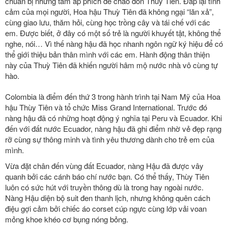
chuẩn bị những tấm áp phích để chào đón Thuỳ Tiên. Đáp lại tình
cảm của mọi người, Hoa hậu Thuỳ Tiên đã không ngại “lăn xả”,
cùng giao lưu, thăm hỏi, cùng học trồng cây và tái chế với các
em. Được biết, ở đây có một số trẻ là người khuyết tật, không thể
nghe, nói… Vì thế nàng hậu đã học nhanh ngôn ngữ ký hiệu để có
thể giới thiệu bản thân mình với các em. Hành động thân thiện
này của Thuỳ Tiên đã khiến người hâm mộ nước nhà vô cùng tự
hào.
Colombia là điểm đến thứ 3 trong hành trình tại Nam Mỹ của Hoa
hậu Thùy Tiên và tổ chức Miss Grand International. Trước đó
nàng hậu đã có những hoạt động ý nghĩa tại Peru và Ecuador. Khi
đến với đất nước Ecuador, nàng hậu đã ghi điểm nhờ vẻ đẹp rạng
rỡ cùng sự thông minh và tình yêu thương dành cho trẻ em của
mình.
Vừa đặt chân đến vùng đất Ecuador, nàng Hậu đã được vây
quanh bởi các cánh báo chí nước bạn. Có thể thấy, Thùy Tiên
luôn có sức hút với truyền thông dù là trong hay ngoài nước.
Nàng Hậu diện bộ suit đen thanh lịch, nhưng không quên cách
điệu gợi cảm bởi chiếc áo corset cúp ngực cùng lớp vải voan
mỏng khoe khéo cơ bụng nóng bỏng.