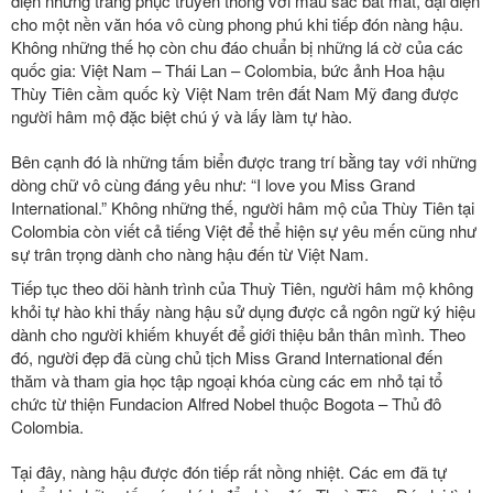
diện những trang phục truyền thống với màu sắc bắt mắt, đại diện
cho một nền văn hóa vô cùng phong phú khi tiếp đón nàng hậu.
Không những thế họ còn chu đáo chuẩn bị những lá cờ của các
quốc gia: Việt Nam – Thái Lan – Colombia, bức ảnh Hoa hậu
Thùy Tiên cầm quốc kỳ Việt Nam trên đất Nam Mỹ đang được
người hâm mộ đặc biệt chú ý và lấy làm tự hào.
Bên cạnh đó là những tấm biển được trang trí bằng tay với những
dòng chữ vô cùng đáng yêu như: “I love you Miss Grand
International.” Không những thế, người hâm mộ của Thùy Tiên tại
Colombia còn viết cả tiếng Việt để thể hiện sự yêu mến cũng như
sự trân trọng dành cho nàng hậu đến từ Việt Nam.
Tiếp tục theo dõi hành trình của Thuỳ Tiên, người hâm mộ không
khỏi tự hào khi thấy nàng hậu sử dụng được cả ngôn ngữ ký hiệu
dành cho người khiếm khuyết để giới thiệu bản thân mình. Theo
đó, người đẹp đã cùng chủ tịch Miss Grand International đến
thăm và tham gia học tập ngoại khóa cùng các em nhỏ tại tổ
chức từ thiện Fundacion Alfred Nobel thuộc Bogota – Thủ đô
Colombia.
Tại đây, nàng hậu được đón tiếp rất nồng nhiệt. Các em đã tự