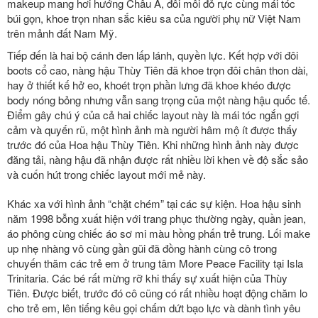
makeup mang hơi hướng Châu Á, đôi môi đỏ rực cùng mái tóc
búi gọn, khoe trọn nhan sắc kiêu sa của người phụ nữ Việt Nam
trên mảnh đất Nam Mỹ.
Tiếp đến là hai bộ cánh đen lấp lánh, quyền lực. Kết hợp với đôi
boots cổ cao, nàng hậu Thùy Tiên đã khoe trọn đôi chân thon dài,
hay ở thiết kế hở eo, khoét trọn phần lưng đã khoe khéo được
body nóng bỏng nhưng vẫn sang trọng của một nàng hậu quốc tế.
Điểm gây chú ý của cả hai chiếc layout này là mái tóc ngắn gợi
cảm và quyến rũ, một hình ảnh mà người hâm mộ ít được thấy
trước đó của Hoa hậu Thùy Tiên. Khi những hình ảnh này được
đăng tải, nàng hậu đã nhận được rất nhiều lời khen về độ sắc sảo
và cuốn hút trong chiếc layout mới mẻ này.
Khác xa với hình ảnh “chặt chém” tại các sự kiện. Hoa hậu sinh
năm 1998 bỗng xuất hiện với trang phục thường ngày, quần jean,
áo phông cùng chiếc áo sơ mi màu hồng phấn trẻ trung. Lối make
up nhẹ nhàng vô cùng gần gũi đã đồng hành cùng cô trong
chuyến thăm các trẻ em ở trung tâm More Peace Facility tại Isla
Trinitaria. Các bé rất mừng rỡ khi thấy sự xuất hiện của Thùy
Tiên. Được biết, trước đó cô cũng có rất nhiều hoạt động chăm lo
cho trẻ em, lên tiếng kêu gọi chấm dứt bạo lực và dành tình yêu