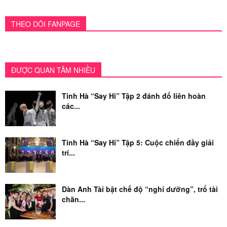
THEO DÕI FANPAGE
ĐƯỢC QUAN TÂM NHIỀU
Tinh Hà “Say Hi” Tập 2 đánh đố liên hoàn
các...
Tinh Hà “Say Hi” Tập 5: Cuộc chiến đầy giải
trí...
Dàn Anh Tài bật chế độ “nghỉ dưỡng”, trổ tài
chăn...