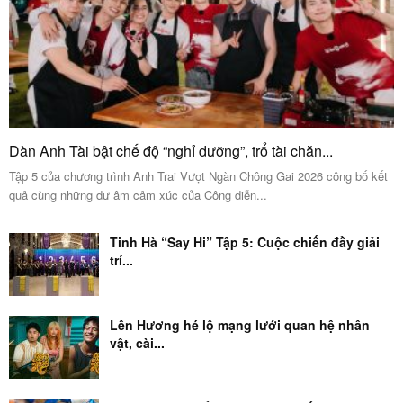
Dàn Anh Tài bật chế độ “nghỉ dưỡng”, trổ tài chăn...
Tập 5 của chương trình Anh Trai Vượt Ngàn Chông Gai 2026 công bố kết
quả cùng những dư âm cảm xúc của Công diễn...
Tinh Hà “Say Hi” Tập 5: Cuộc chiến đầy giải
trí...
Lên Hương hé lộ mạng lưới quan hệ nhân
vật, cài...