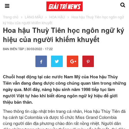
Trang chủ
LÀNG MẪU
HOA HẬU
Hoa hậu Thuỳ Tiên học ngôn ngữ
ký hiệu của người khiếm khuyết
Hoa hậu Thuỳ Tiên học ngôn ngữ ký
hiệu của người khiếm khuyết
BAN BIÊN TẬP
|
30/03/2022 - 17:22
Chuỗi hoạt động tại các nước Nam Mỹ của Hoa hậu Thùy
Tiên vẫn đang đang được công chúng quan tâm trong những
ngày qua. Mới đây, nàng hậu sinh năm 1998 tiếp tục làm
người Việt tự hào khi biết dùng ngôn ngữ ký hiệu để giới
thiệu bản thân.
Theo thông tin cập nhật trên trang cá nhân, Hoa hậu Thùy Tiên đã
hạ cánh tại Colombia và được tổ chức Miss Grand Colombia
cùng người dân địa phương chào đón rất nồng nhiệt. Người dân