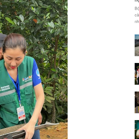
Bộ
cầ
nh