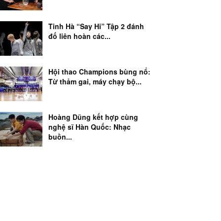
Tinh Hà “Say Hi” Tập 2 đánh
đố liên hoàn các...
Hội thao Champions bùng nổ:
Từ thảm gai, máy chạy bộ...
Hoàng Dũng kết hợp cùng
nghệ sĩ Hàn Quốc: Nhạc
buồn...