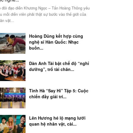
 đôi đạo diễn Khương Ngọc – Tấn Hoàng Thông yêu
u mỗi diễn viên phải thật sự bước vào thế giới của
ân vật...
Hoàng Dũng kết hợp cùng
nghệ sĩ Hàn Quốc: Nhạc
buồn...
Dàn Anh Tài bật chế độ “nghỉ
dưỡng”, trổ tài chăn...
Tinh Hà “Say Hi” Tập 5: Cuộc
chiến đầy giải trí...
Lên Hương hé lộ mạng lưới
quan hệ nhân vật, cài...