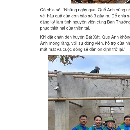
Cô chia sẻ: “Những ngày qua, Quế Anh cũng như 
về hậu quả của cơn bão số 3 gây ra. Để chia 
đăng ký làm tình nguyện viên cùng Ban Thườn
phục thiệt hại của thiên tai.
Khi đặt chân đến huyện Bát Xát, Quế Anh không
Anh mong rằng, với sự động viên, hỗ trợ của n
mất mát và cuộc sống sẽ dần ổn định trở lại.”