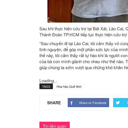
Sau khi thực hiện cứu trợ tại Bát Xát, Lào Cai
Thành Đoàn TP.HCM tiếp tục thực hiện cứu trợ
“Sau chuyến đi tại Lào Cai, tôi cảm thấy vô cù
tình nguyện, để góp một phần sức lực của mình
thế này, tôi cảm thấy rất tự hào khi là người c
của bà con mình giành cho nhau như thế nào. Tô
giúp chúng ta sớm vượt qua những khó khăn hiệ
Loading...
TAGS
Hoa hậu Quế Anh
SHARE
Share on Facebook
T
Tin liên quan