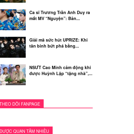
Ca sĩ Trương Trần Anh Duy ra
mắt MV “Nguyện”: Bản...
Giải mã sức hút UPRIZE: Khi
tân binh bứt phá bằng...
NSƯT Cao Minh cảm động khi
được Huỳnh Lập “tặng nhà”,...
THEO DÕI FANPAGE
ĐƯỢC QUAN TÂM NHIỀU