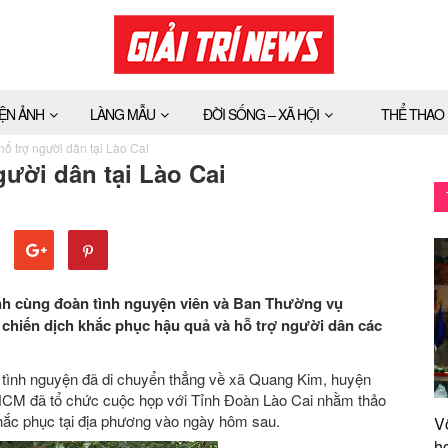
IỆN ẢNH
LÀNG MẪU
ĐỜI SỐNG – XÃ HỘI
THỂ THAO
ổ trợ người dân tại Lào Cai
ười dân tại Lào Cai
nh cùng đoàn tình nguyện viên và Ban Thường vụ
hiến dịch khắc phục hậu quả và hỗ trợ người dân các
i tình nguyện đã di chuyển thẳng về xã Quang Kim, huyện
P.HCM đã tổ chức cuộc họp với Tỉnh Đoàn Lào Cai nhằm thảo
khắc phục tại địa phương vào ngày hôm sau.
V
h