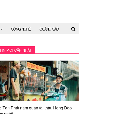
CÔNG NGHỆ
QUẢNG CÁO
TIN MỚI CẬP NHẬT
õ Tấn Phát nằm quan tài thật, Hồng Đào
ọc nghề...