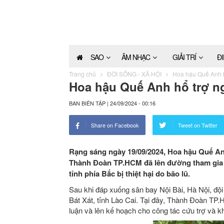
SAO
ÂM NHẠC
GIẢI TRÍ
Đ
Trang chủ
ĐỜI SỐNG - XÃ HỘI
Hoa hậu Quế Anh h
Hoa hậu Quế Anh hổ trợ ng
BAN BIÊN TẬP
|
24/09/2024 - 00:16
Share on Facebook
Tweet on Twitter
Rạng sáng ngày 19/09/2024, Hoa hậu Quế A
Thành Đoàn TP.HCM đã lên đường tham gia c
tỉnh phía Bắc bị thiệt hại do bão lũ.
Sau khi đáp xuống sân bay Nội Bài, Hà Nội, độ
Bát Xát, tỉnh Lào Cai. Tại đây, Thành Đoàn T
luận và lên kế hoạch cho công tác cứu trợ và 