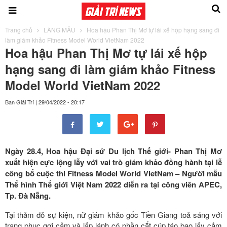
Trang chủ
LÀNG MẪU
Hoa hậu Phan Thị Mơ tự lái xế hộp hạng sang đi
làm giám khảo Fitness Model World VietNam 2022
Hoa hậu Phan Thị Mơ tự lái xế hộp
hạng sang đi làm giám khảo Fitness
Model World VietNam 2022
Ban Giải Trí
|
29/04/2022 - 20:17
Ngày 28.4, Hoa hậu Đại sứ Du lịch Thế giới- Phan Thị Mơ
xuất hiện cực lộng lẫy với vai trò giám khảo đồng hành tại lễ
công bố cuộc thi Fitness Model World VietNam – Người mẫu
Thể hình Thế giới Việt Nam 2022 diễn ra tại công viên APEC,
Tp. Đà Nẵng.
Tại thảm đỏ sự kiện, nữ giám khảo gốc Tiền Giang toả sáng với
trang phục gợi cảm và lấp lánh có phần cắt cúp táo bạo lấy cảm