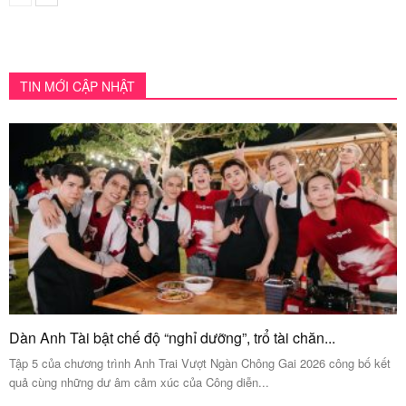
TIN MỚI CẬP NHẬT
Dàn Anh Tài bật chế độ “nghỉ dưỡng”, trổ tài chăn...
Tập 5 của chương trình Anh Trai Vượt Ngàn Chông Gai 2026 công bố kết
quả cùng những dư âm cảm xúc của Công diễn...