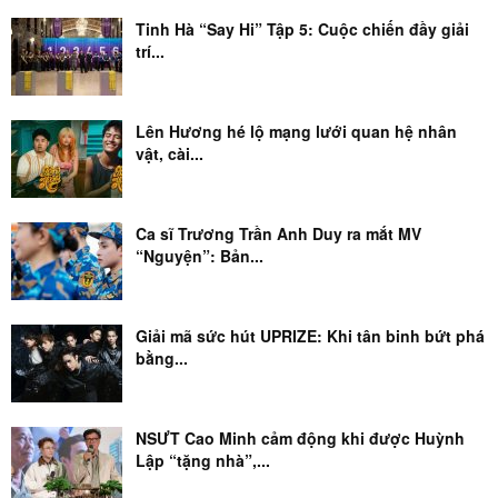
Tinh Hà “Say Hi” Tập 5: Cuộc chiến đầy giải
trí...
Lên Hương hé lộ mạng lưới quan hệ nhân
vật, cài...
Ca sĩ Trương Trần Anh Duy ra mắt MV
“Nguyện”: Bản...
Giải mã sức hút UPRIZE: Khi tân binh bứt phá
bằng...
NSƯT Cao Minh cảm động khi được Huỳnh
Lập “tặng nhà”,...