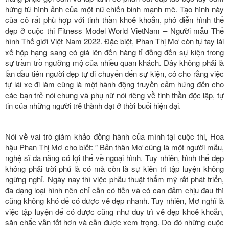
hứng từ hình ảnh của một nữ chiến binh mạnh mẽ. Tạo hình này
của cô rất phù hợp với tinh thần khoẻ khoắn, phô diễn hình thể
đẹp ở cuộc thi Fitness Model World VietNam – Người mẫu Thể
hình Thế giới Việt Nam 2022. Đặc biệt, Phan Thị Mơ còn tự tay lái
xế hộp hạng sang có giá lên đến hàng tỉ đồng đến sự kiện trong
sự trầm trồ ngưỡng mộ của nhiều quan khách. Đây không phải là
lần đầu tiên người đẹp tự di chuyển đến sự kiện, cô cho rằng việc
tự lái xe đi làm cũng là một hành động truyền cảm hứng đến cho
các bạn trẻ nói chung và phụ nữ nói riêng về tinh thần độc lập, tự
tin của những người trẻ thành đạt ở thời buổi hiện đại.
Nói về vai trò giám khảo đồng hành của mình tại cuộc thi, Hoa
hậu Phan Thị Mơ cho biết: ” Bản thân Mơ cũng là một người mẫu,
nghệ sĩ đa năng có lợi thế về ngoại hình. Tuy nhiên, hình thể đẹp
không phải trời phú là có mà còn là sự kiên trì tập luyện không
ngừng nghỉ. Ngày nay thì việc phẫu thuật thẩm mỹ rất phát triển,
đa dạng loại hình nên chỉ cần có tiền và có can đảm chịu đau thì
cũng không khó để có được vẻ đẹp nhanh. Tuy nhiên, Mơ nghĩ là
việc tập luyện để có được cũng như duy trì vẻ đẹp khoẻ khoắn,
săn chắc vẫn tốt hơn và cần được xem trọng. Do đó những cuộc