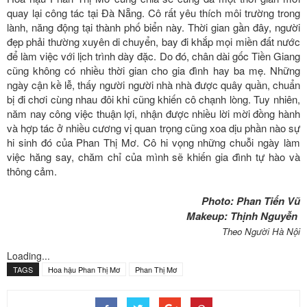
quay lại công tác tại Đà Nẵng. Cô rất yêu thích môi trường trong
lành, năng động tại thành phố biển này. Thời gian gần đây, người
đẹp phải thường xuyên di chuyển, bay đi khắp mọi miền đất nước
để làm việc với lịch trình dày đặc. Do đó, chân dài gốc Tiền Giang
cũng không có nhiều thời gian cho gia đình hay ba mẹ. Những
ngày cận kề lễ, thấy người người nhà nhà được quây quần, chuẩn
bị đi chơi cùng nhau đôi khi cũng khiến cô chạnh lòng. Tuy nhiên,
năm nay công việc thuận lợi, nhận được nhiều lời mời đồng hành
và hợp tác ở nhiều cương vị quan trọng cũng xoa dịu phần nào sự
hi sinh đó của Phan Thị Mơ. Cô hi vọng những chuỗi ngày làm
việc hăng say, chăm chỉ của mình sẽ khiến gia đình tự hào và
thông cảm.
Photo: Phan Tiến Vũ
Makeup: Thịnh Nguyễn
Theo Người Hà Nội
Loading...
TAGS
Hoa hậu Phan Thị Mơ
Phan Thị Mơ