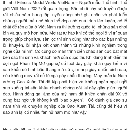
thi như Fitness Model World VietNam – Người mẫu Thể hình Thế
giới Việt Nam 2022 rất quan trọng. Sân chơi này sẽ truyền được
rất nhiều cảm hứng tập luyện cũng như ghi nhận và phát triển
những người mẫu có hình thể đẹp nhờ quá trình tập luyện, có tố
chất để rèn giũa ở Việt Nam ra thị trường quốc tế, những sân chơi
lớn và quy mô hơn nữa. Mơ rất tự hào khi có thể ngồi ở vị trí quan
trọng, giúp chọn lựa, sàn lọc thí sinh cũng như cho các bạn những
lời khuyên, lời nhận xét chân thành từ những kinh nghiệm trong
nghề của mình”. Cô cũng có màn trình diễn chào sân cực bắt mắt
bên các thí sinh và khách mời của cuộc thi. Khi đang trình diễn thì
đột ngột Phan Thị Mơ gặp sự cố tuột dây giày khá nguy hiểm vì
sân khấu có hình bậc thang mà cô lại mang giày chiến binh cao,
nếu không may rất dễ té ngã gây chấn thương. May mắn là Nam
vương Cao Xuân Tài đã kịp phát hiện và không ngần ngại ngồi
sụp xuống tại sân khấu nhanh chóng cột lại dây giày giúp người
đẹp. Hành động ga lăng của mỹ nam đã khiến chân dài 9X vô
cùng bất ngờ và không khỏi “xao xuyến”. Cô đánh giá cao sự
nam tính và chuyên nghiệp của Cao Xuân Tài, cũng dễ hiểu vì
sao anh lại có nhiều fan nữ hâm mộ như vậy.
Hoa hậu Phan Thị Mơ cũng chia sẻ cũng đã một thời gian mới