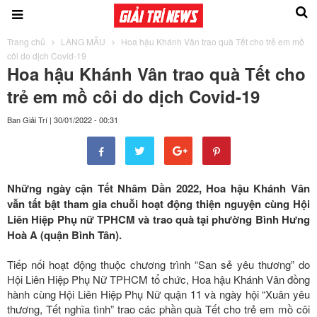
Trang chủ
LÀNG MẪU
Hoa hậu Khánh Vân trao quà Tết cho trẻ em mồ
côi do dịch Covid-19
Hoa hậu Khánh Vân trao quà Tết cho
trẻ em mồ côi do dịch Covid-19
Ban Giải Trí
|
30/01/2022 - 00:31
Những ngày cận Tết Nhâm Dần 2022, Hoa hậu Khánh Vân
vẫn tất bật tham gia chuỗi hoạt động thiện nguyện cùng Hội
Liên Hiệp Phụ nữ TPHCM và trao quà tại phường Bình Hưng
Hoà A (quận Bình Tân).
Tiếp nối hoạt động thuộc chương trình “San sẻ yêu thương” do
Hội Liên Hiệp Phụ Nữ TPHCM tổ chức, Hoa hậu Khánh Vân đồng
hành cùng Hội Liên Hiệp Phụ Nữ quận 11 và ngày hội “Xuân yêu
thương, Tết nghĩa tình” trao các phần quà Tết cho trẻ em mồ côi