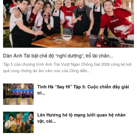
Dàn Anh Tài bật chế độ “nghỉ dưỡng”, trổ tài chăn...
Tập 5 của chương trình Anh Trai Vượt Ngàn Chông Gai 2026 công bố kết
quả cùng những dư âm cảm xúc của Công diễn...
Tinh Hà “Say Hi” Tập 5: Cuộc chiến đầy giải
trí...
Lên Hương hé lộ mạng lưới quan hệ nhân
vật, cài...