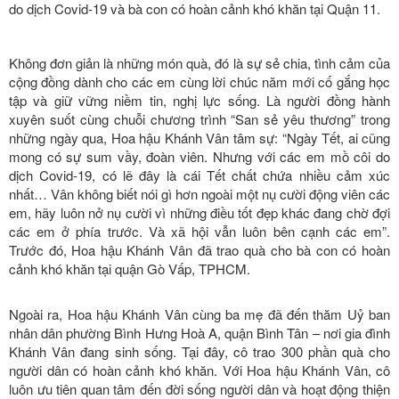
do dịch Covid-19 và bà con có hoàn cảnh khó khăn tại Quận 11.
Không đơn giản là những món quà, đó là sự sẻ chia, tình cảm của
cộng đồng dành cho các em cùng lời chúc năm mới cố gắng học
tập và giữ vững niềm tin, nghị lực sống. Là người đồng hành
xuyên suốt cùng chuỗi chương trình “San sẻ yêu thương” trong
những ngày qua, Hoa hậu Khánh Vân tâm sự: “Ngày Tết, ai cũng
mong có sự sum vầy, đoàn viên. Nhưng với các em mồ côi do
dịch Covid-19, có lẽ đây là cái Tết chất chứa nhiều cảm xúc
nhất… Vân không biết nói gì hơn ngoài một nụ cười động viên các
em, hãy luôn nở nụ cười vì những điều tốt đẹp khác đang chờ đợi
các em ở phía trước. Và xã hội vẫn luôn bên cạnh các em”.
Trước đó, Hoa hậu Khánh Vân đã trao quà cho bà con có hoàn
cảnh khó khăn tại quận Gò Vấp, TPHCM.
Ngoài ra, Hoa hậu Khánh Vân cùng ba mẹ đã đến thăm Uỷ ban
nhân dân phường Bình Hưng Hoà A, quận Bình Tân – nơi gia đình
Khánh Vân đang sinh sống. Tại đây, cô trao 300 phần quà cho
người dân có hoàn cảnh khó khăn. Với Hoa hậu Khánh Vân, cô
luôn ưu tiên quan tâm đến đời sống người dân và hoạt động thiện