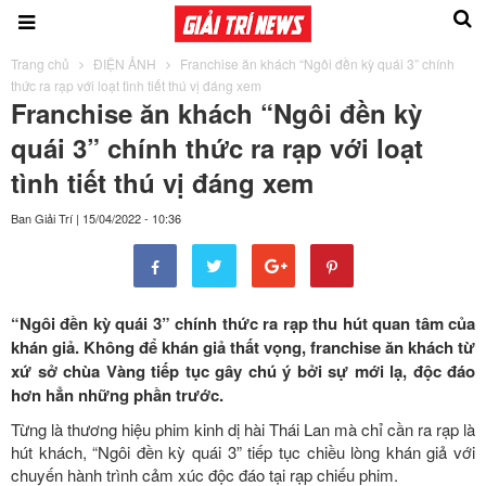
Trang chủ
ĐIỆN ẢNH
Franchise ăn khách “Ngôi đền kỳ quái 3” chính
thức ra rạp với loạt tình tiết thú vị đáng xem
Franchise ăn khách “Ngôi đền kỳ
quái 3” chính thức ra rạp với loạt
tình tiết thú vị đáng xem
Ban Giải Trí
|
15/04/2022 - 10:36
“Ngôi đền kỳ quái 3” chính thức ra rạp thu hút quan tâm của
khán giả. Không để khán giả thất vọng, franchise ăn khách từ
xứ sở chùa Vàng tiếp tục gây chú ý bởi sự mới lạ, độc đáo
hơn hẳn những phần trước.
Từng là thương hiệu phim kinh dị hài Thái Lan mà chỉ cần ra rạp là
hút khách, “Ngôi đền kỳ quái 3” tiếp tục chiều lòng khán giả với
chuyến hành trình cảm xúc độc đáo tại rạp chiếu phim.