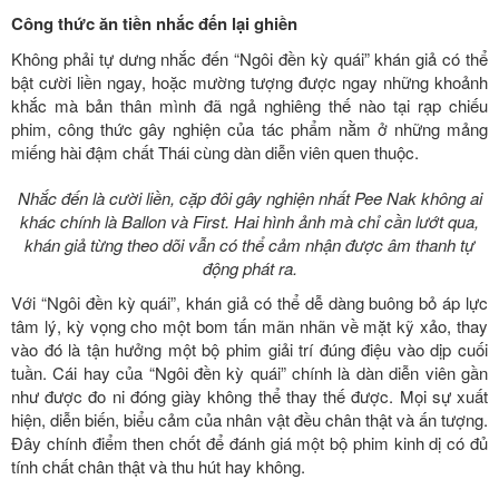
Công thức ăn tiền nhắc đến lại ghiền
Không phải tự dưng nhắc đến “Ngôi đền kỳ quái” khán giả có thể
bật cười liền ngay, hoặc mường tượng được ngay những khoảnh
khắc mà bản thân mình đã ngả nghiêng thế nào tại rạp chiếu
phim, công thức gây nghiện của tác phẩm nằm ở những mảng
miếng hài đậm chất Thái cùng dàn diễn viên quen thuộc.
Nhắc đến là cười liền, cặp đôi gây nghiện nhất Pee Nak không ai
khác chính là Ballon và First. Hai hình ảnh mà chỉ cần lướt qua,
khán giả từng theo dõi vẫn có thể cảm nhận được âm thanh tự
động phát ra.
Với “Ngôi đền kỳ quái”, khán giả có thể dễ dàng buông bỏ áp lực
tâm lý, kỳ vọng cho một bom tấn mãn nhãn về mặt kỹ xảo, thay
vào đó là tận hưởng một bộ phim giải trí đúng điệu vào dịp cuối
tuần. Cái hay của “Ngôi đền kỳ quái” chính là dàn diễn viên gần
như được đo ni đóng giày không thể thay thế được. Mọi sự xuất
hiện, diễn biến, biểu cảm của nhân vật đều chân thật và ấn tượng.
Đây chính điểm then chốt để đánh giá một bộ phim kinh dị có đủ
tính chất chân thật và thu hút hay không.