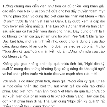
Tưởng chừng dàn diễn viên như trên đã đủ chiều lòng khán giả,
đạo diễn Pee Nak 3 lại còn thả cửa cho hội đẩy thuyền “đam mỹ”
những phân đoạn vô cùng đặc biệt giữa hai nhân vật Mean – Plan
(ở phim trước là nhân vật Tim và Can). Đây được xem là cặp đôi
“boy love” nổi tiếng nhất tại Thái Lan bởi sự chân thật và tình cảm
sâu sắc mà cả hai diễn viên dành cho nhau. Đây cũng chính là lí
do không ít khán giả quyết tâm ủng hộ phim Pee Nak 3 khi ra rạp.
Đặc biệt hơn, một vài tình tiết nhỏ, được cho là dụng ý của đạo
diễn, đang được khán giả tò mò đoán về việc sẽ có phần 4 cho
“Ngôi đền kỳ quái” cùng màn kết hợp ấn tượng hơn nữa của cặp
đôi Mean và Plan.
Không gấp gáp, không chèn ép quá nhiều tình tiết, “Ngôi đền kỳ
quái 3” mang đến những khoảng lặng xứng đáng để khán giả nghĩ
về hai phần phim trước và bước tiếp vào mạch cảm xúc mới.
Với nhiều lí do được phân tích, đánh giá, “Ngôi đền kỳ quái 3” sẽ
là một điểm nhấn đặc biệt thu hút khan giả khi đến rạp chiếu
phim. Đặc biệt hơn, màn ảnh rộng Việt Nam đã quá lâu chưa có
sự xuất hiện của phim kinh dị từ xứ sở chùa Vàng. Hãy giải tỏa
cơn khát phim kinh dị hài Thái Lan cùng “Ngôi đền kỳ quái 3” rất
nhiều tình tiết thú vị đang đón chờ!