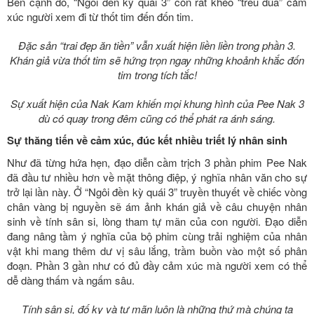
Bên cạnh đó, “Ngôi đền kỳ quái 3” còn rất khéo “trêu đùa” cảm
xúc người xem đi từ thốt tim đến đốn tim.
Đặc sản “trai đẹp ăn tiền” vẫn xuất hiện liền liền trong phần 3.
Khán giả vừa thốt tim sẽ hứng trọn ngay những khoảnh khắc đốn
tim trong tích tắc!
Sự xuất hiện của Nak Kam khiến mọi khung hình của Pee Nak 3
dù có quay trong đêm cũng có thể phát ra ánh sáng.
Sự thăng tiến về cảm xúc, đúc kết nhiều triết lý nhân sinh
Như đã từng hứa hẹn, đạo diễn cầm trịch 3 phần phim Pee Nak
đã đầu tư nhiều hơn về mặt thông điệp, ý nghĩa nhân văn cho sự
trở lại lần này. Ở “Ngôi đền kỳ quái 3” truyền thuyết về chiếc vòng
chân vàng bị nguyền sẽ ám ảnh khán giả về câu chuyện nhân
sinh về tính sân si, lòng tham tự mãn của con người. Đạo diễn
đang nâng tầm ý nghĩa của bộ phim cùng trải nghiệm của nhân
vật khi mang thêm dư vị sâu lắng, trầm buồn vào một số phân
đoạn. Phần 3 gần như có đủ đầy cảm xúc mà người xem có thể
dễ dàng thấm và ngấm sâu.
Tính sân si, đố kỵ và tự mãn luôn là những thứ mà chúng ta