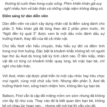
thường bị cuốn theo trong cuộc sống. Phim khiến khán giả suy
nghĩ nhiều hơn về bản thân và những chấp niệm không đáng có.
Điểm sáng từ dàn diễn viên
Dàn diễn viên và cách xây dựng nhân vật là điểm sáng dành cho
phần 3. Nếu khán giả đã từng theo dõi 2 phần phim trước, thì
“Ngôi đền kỳ quái 3” được xem là một dấu mốc đánh dấu sự
trưởng thành, thay đổi của tất cả nhân vật.
Chú tiểu Nott vẫn hiểu chuyện, thấu hiểu sự đời và điềm tĩnh
trong mọi tình huống. Đặc biệt là khoảnh khắc không bỏ rơi người
bạn thơ ấu Aod dù trong bất kỳ tình cảnh nào. Ở tiền kiếp, nhân
vật đã có từng có khoảnh khắc quay lưng, bỏ mặc bạn bè, chỉ
nghĩ cho bản thân.
Với Aod, nhân vật được phát triển từ một cậu nhóc hay trêu chọc
mọi người, cùng một chút xấu tính. Nhưng đến phần 3, Aod đã
trưởng thành hơn, sống trách nhiệm hơn, không liên lụy bạn bè.
Balloon, First vẫn là cặp đôi miệng mồm om sòm nhưng đã không
còn lầy lội như xưa. Thay vào đó là biết quan tâm bạn bè, không
bỏ rơi nhau lúc hoạn nạn… nhưng nết mê trai thì vẫn còn đó.