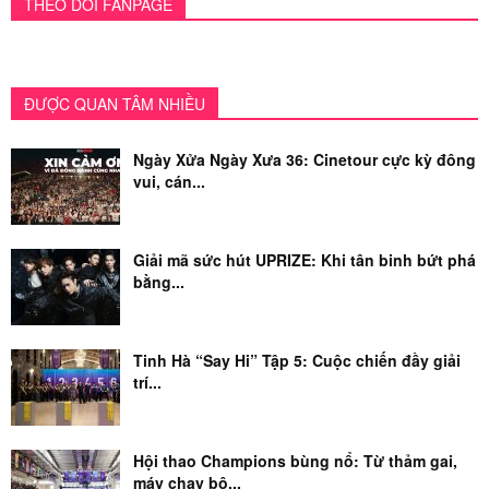
THEO DÕI FANPAGE
ĐƯỢC QUAN TÂM NHIỀU
Ngày Xửa Ngày Xưa 36: Cinetour cực kỳ đông
vui, cán...
Giải mã sức hút UPRIZE: Khi tân binh bứt phá
bằng...
Tinh Hà “Say Hi” Tập 5: Cuộc chiến đầy giải
trí...
Hội thao Champions bùng nổ: Từ thảm gai,
máy chạy bộ...