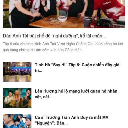
Dàn Anh Tài bật chế độ “nghỉ dưỡng”, trổ tài chăn...
Tập 5 của chương trình Anh Trai Vượt Ngàn Chông Gai 2026 công bố kết
quả cùng những dư âm cảm xúc của Công diễn...
Tinh Hà “Say Hi” Tập 5: Cuộc chiến đầy giải
trí...
Lên Hương hé lộ mạng lưới quan hệ nhân
vật, cài...
Ca sĩ Trương Trần Anh Duy ra mắt MV
“Nguyện”: Bản...