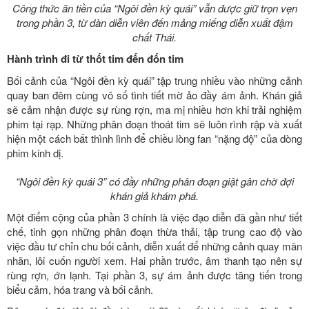
Công thức ăn tiền của “Ngôi đền kỳ quái” vẫn được giữ trọn vẹn
trong phần 3, từ dàn diễn viên đến mảng miếng diễn xuất đậm
chất Thái.
Hành trình đi từ thốt tim đến đốn tim
Bối cảnh của “Ngôi đền kỳ quái” tập trung nhiều vào những cảnh
quay ban đêm cùng vô số tình tiết mờ ảo đầy ám ảnh. Khán giả
sẽ cảm nhận được sự rùng rợn, ma mị nhiều hơn khi trải nghiệm
phim tại rạp. Những phân đoạn thoát tim sẽ luôn rình rập và xuất
hiện một cách bất thình lình để chiều lòng fan “nặng độ” của dòng
phim kinh dị.
“Ngôi đền kỳ quái 3” có đầy những phân đoạn giật gân chờ đợi
khán giả khám phá.
Một điểm cộng của phần 3 chính là việc đạo diễn đã gần như tiết
chế, tinh gọn những phân đoạn thừa thải, tập trung cao độ vào
việc đầu tư chỉn chu bối cảnh, diễn xuất để những cảnh quay mãn
nhãn, lôi cuốn người xem. Hai phần trước, âm thanh tạo nên sự
rùng rợn, ớn lạnh. Tại phần 3, sự ám ảnh được tăng tiến trong
biểu cảm, hóa trang và bối cảnh.