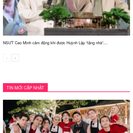
NSƯT Cao Minh cảm động khi được Huỳnh Lập “tặng nhà”,...
TIN MỚI CẬP NHẬT