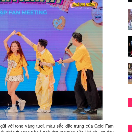
 gũi với tone vàng tươi, màu sắc đặc trưng của Gold Fam
ời thân thương trở về nhà, fan meeting của Huỳnh Lập đầy