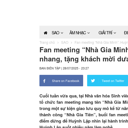
SAO
ÂM NHẠC
GIẢI TRÍ
Đ
Trang chủ
SAO
Fan meeting “Nhà Gia Minh”: Huỳn
Fan meeting “Nhà Gia Minh
nhang, tặng khách mời dưa
BAN BIÊN TẬP
|
28/07/2025 - 23:27
Share on Facebook
Tweet on Twitter
Cuối tuần vừa qua, tại Nhà văn hóa Sinh vi
tổ chức fan meeting mang tên “Nhà Gia Min
trong một sự kiện giao lưu quy mô kể từ nă
thành công “Nhà Gia Tiên”, buổi fan meet
điểm dừng để Huỳnh Lập nhìn lại hành trình
Huỳnh Lập suốt nhiều năm làm nghề.