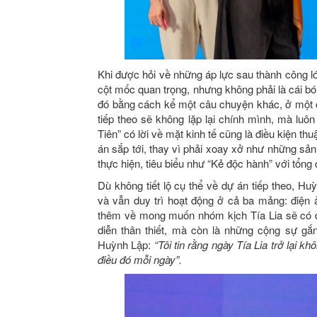
Khi được hỏi về những áp lực sau thành công l
cột mốc quan trọng, nhưng không phải là cái bó
đó bằng cách kể một câu chuyện khác, ở một 
tiếp theo sẽ không lặp lại chính mình, mà luô
Tiên” có lời về mặt kinh tế cũng là điều kiện t
án sắp tới, thay vì phải xoay xở như những sả
thực hiện, tiêu biểu như “Kẻ độc hành” với tổng 
Dù không tiết lộ cụ thể về dự án tiếp theo, Hu
và vẫn duy trì hoạt động ở cả ba mảng: điện
thêm về mong muốn nhóm kịch Tía Lia sẽ có dị
diễn thân thiết, mà còn là những cộng sự g
Huỳnh Lập:
“Tôi tin rằng ngày Tía Lia trở lại k
điều đó mỗi ngày”.