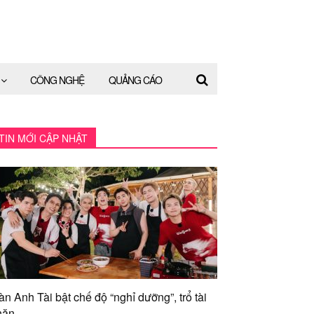
CÔNG NGHỆ
QUẢNG CÁO
TIN MỚI CẬP NHẬT
àn Anh Tài bật chế độ “nghỉ dưỡng”, trổ tài
ăn...