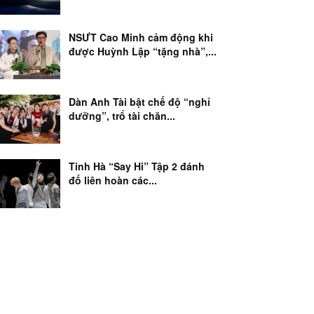
NSƯT Cao Minh cảm động khi
được Huỳnh Lập “tặng nhà”,...
Dàn Anh Tài bật chế độ “nghỉ
dưỡng”, trổ tài chăn...
Tinh Hà “Say Hi” Tập 2 đánh
đố liên hoàn các...