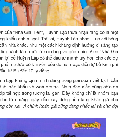
ớn của “Nhà Gia Tiên”, Huỳnh Lập thừa nhận rằng đó là một
ng khiến anh e ngại. Trái lại, Huỳnh Lập chọn… né cái bóng
căn nhà khác, như một cách khẳng định hướng đi sáng tạo
n tìm cách làm mới từ nội dung và góc nhìn. Việc “Nhà Gia
huận lợi để Huỳnh Lập có thể đầu tư mạnh tay hơn cho các dự
n phẩm trước đó khi vốn đều do nam đạo diễn tự bỏ kinh phí
đầu tư lên đến 10 tỷ đồng.
ỳnh Lập khẳng định mình đang trong giai đoạn viết kịch bản
 ảnh, sân khấu và web drama. Nam đạo diễn cũng chia sẻ
p tái hợp trong tương lai gần. Đây không chỉ là nhóm bạn
ắn bó từ những ngày đầu xây dựng nền tảng khán giả cho
hông còn xa, vì chính khán giả cũng đang nhắc lại và chờ đợi