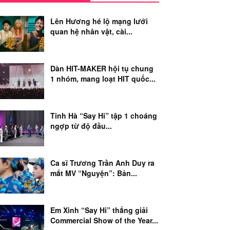
Lên Hương hé lộ mạng lưới
quan hệ nhân vật, cài...
Dàn HIT-MAKER hội tụ chung
1 nhóm, mang loạt HIT quốc...
Tinh Hà “Say Hi” tập 1 choáng
ngợp từ độ đầu...
Ca sĩ Trương Trần Anh Duy ra
mắt MV “Nguyện”: Bản...
Em Xinh “Say Hi” thắng giải
Commercial Show of the Year...