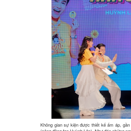
Không gian sự kiện được thiết kế ấm áp, gần
(cộng đồng fan Huỳnh Lập). Như đón những ngư