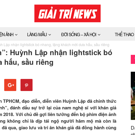
IỆN ẢNH
LÀNG MẪU
ĐỜI SỐNG – XÃ HỘI
THỂ THAO
h Lập nhận lightstick bó nhang, tặng khách mời dưa hấu, sầu riêng
”: Huỳnh Lập nhận lightstick bó
 hấu, sầu riêng
ên TPHCM, đạo diễn, diễn viên Huỳnh Lập đã chính thức
h”, đánh dấu sự trở lại của nam nghệ sĩ với khán giả
m 2018. Với chủ đề gợi liên tưởng đến bộ phim điện ảnh
ing không chỉ là dịp tái ngộ người hâm mộ mà còn là
 đã qua, giao lưu và tri ân khán giả đã đồng hành cùng
D
ch