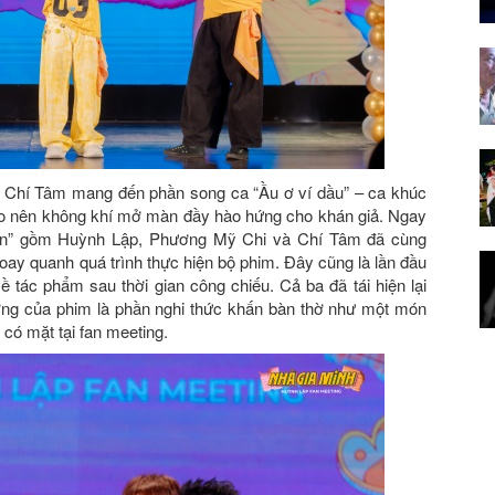
 Chí Tâm mang đến phần song ca “Ầu ơ ví dầu” – ca khúc
 tạo nên không khí mở màn đầy hào hứng cho khán giả. Ngay
Tiên” gồm Huỳnh Lập, Phương Mỹ Chi và Chí Tâm đã cùng
oay quanh quá trình thực hiện bộ phim. Đây cũng là lần đầu
 tác phẩm sau thời gian công chiếu. Cả ba đã tái hiện lại
ợng của phim là phần nghi thức khấn bàn thờ như một món
có mặt tại fan meeting.