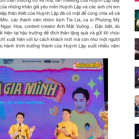
ự của những khán giả yêu mến Huỳnh Lập và các anh chị em
hiệp thân thiết của Huỳnh Lập đã có mặt để cùng chia sẻ và
tv, các thành viên nhóm kịch Tía Lia, ca sĩ Phương Mỹ
, Ngọc Hoa, content creator Anh Mặt Vuông… Đặc biệt, dù
t hiện tại hậu trường để đích thân tặng quà và gửi lời chúc
hỉ xuất hiện với tư cách khách mời mà còn như một người
eo hành trình trưởng thành của Huỳnh Lập suốt nhiều năm