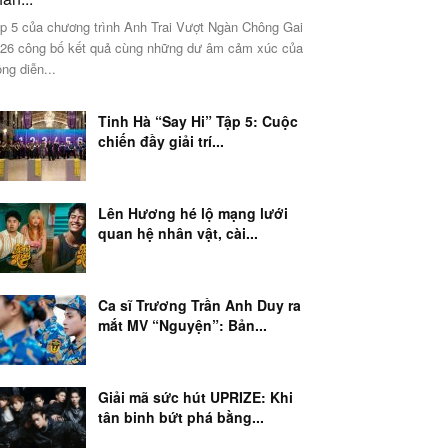
p 5 của chương trình Anh Trai Vượt Ngàn Chông Gai
26 công bố kết quả cùng những dư âm cảm xúc của
ng diễn...
Tinh Hà “Say Hi” Tập 5: Cuộc
chiến đầy giải trí...
Lên Hương hé lộ mạng lưới
quan hệ nhân vật, cài...
Ca sĩ Trương Trần Anh Duy ra
mắt MV “Nguyện”: Bản...
Giải mã sức hút UPRIZE: Khi
tân binh bứt phá bằng...