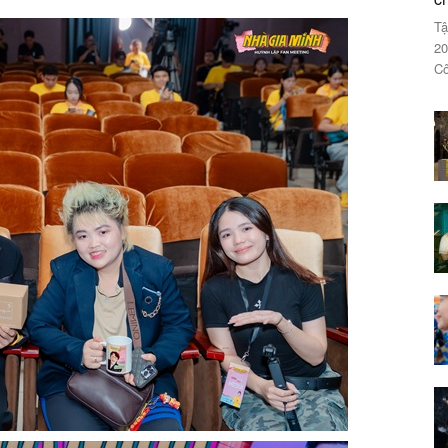
Tậ
20
Cô