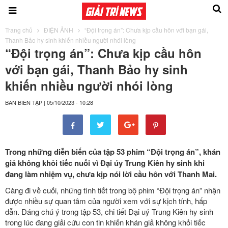
Trang chủ
ĐIỆN ẢNH
“Đội trọng án”: Chưa kịp cầu hôn với bạn gái,
Thanh Bảo hy sinh khiến nhiều người nhói lòng
“Đội trọng án”: Chưa kịp cầu hôn
với bạn gái, Thanh Bảo hy sinh
khiến nhiều người nhói lòng
BAN BIÊN TẬP
|
05/10/2023 - 10:28
Trong những diễn biến của tập 53 phim “Đội trọng án”, khán
giả không khỏi tiếc nuối vì Đại úy Trung Kiên hy sinh khi
đang làm nhiệm vụ, chưa kịp nói lời cầu hôn với Thanh Mai.
Càng đi về cuối, những tình tiết trong bộ phim “Đội trọng án” nhận
được nhiều sự quan tâm của người xem với sự kịch tính, hấp
dẫn. Đáng chú ý trong tập 53, chi tiết Đại uý Trung Kiên hy sinh
trong lúc đang giải cứu con tin khiến khán giả không khỏi tiếc