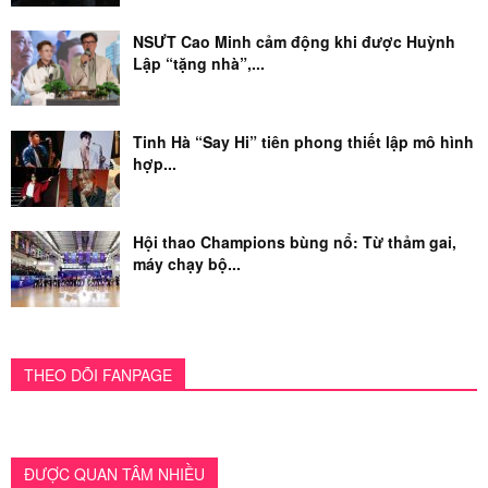
NSƯT Cao Minh cảm động khi được Huỳnh
Lập “tặng nhà”,...
Tinh Hà “Say Hi” tiên phong thiết lập mô hình
hợp...
Hội thao Champions bùng nổ: Từ thảm gai,
máy chạy bộ...
THEO DÕI FANPAGE
ĐƯỢC QUAN TÂM NHIỀU