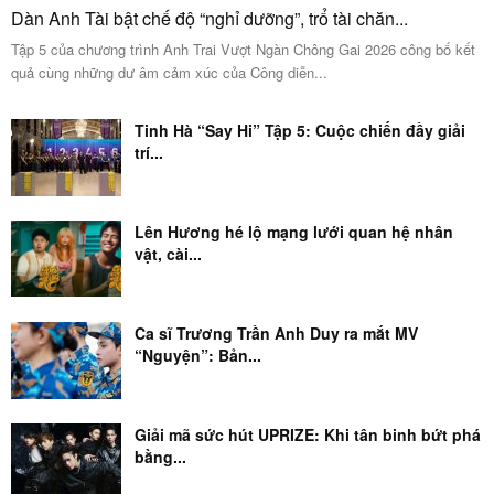
Dàn Anh Tài bật chế độ “nghỉ dưỡng”, trổ tài chăn...
Tập 5 của chương trình Anh Trai Vượt Ngàn Chông Gai 2026 công bố kết
quả cùng những dư âm cảm xúc của Công diễn...
Tinh Hà “Say Hi” Tập 5: Cuộc chiến đầy giải
trí...
Lên Hương hé lộ mạng lưới quan hệ nhân
vật, cài...
Ca sĩ Trương Trần Anh Duy ra mắt MV
“Nguyện”: Bản...
Giải mã sức hút UPRIZE: Khi tân binh bứt phá
bằng...