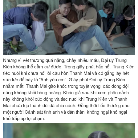
Nhưng vì vết thương quá nặng, chảy nhiều máu, Đại uý Trung
Kiên không thể cầm cự được. Trong giây phút hấp hối, Trung Kiên
tiếc nuối khi chưa nói lời cầu hôn Thanh Mai và cố gắng lấy hết
sức lực để bày tỏ “Anh yêu em”. Giây phút Đại uý Trung Kiên
nhắm mắt, Thanh Mai gào khóc trong tuyệt vọng, các đồng đội
cũng không khỏi bàng hoàng. Khán giả sau khi xem phân cảnh
này không khỏi xúc động và tiếc nuối khi Trung Kiên và Thanh
Mai chưa kịp thành đôi đã chia cách. Đồng thời tiếc thương cho
một người Cảnh sát tinh anh và dấn thân, không ngại khó ngại
khổ trấp áp tội phạm.