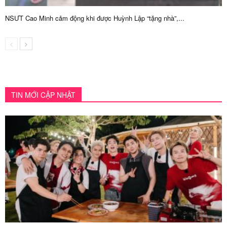
NSƯT Cao Minh cảm động khi được Huỳnh Lập “tặng nhà”,...
TIN MỚI CẬP NHẬT