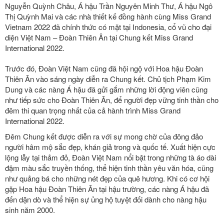
Nguyễn Quỳnh Châu, Á hậu Trần Nguyên Minh Thư, Á hậu Ngô
Thị Quỳnh Mai và các nhà thiết kế đồng hành cùng Miss Grand
Vietnam 2022 đã chính thức có mặt tại Indonesia, cổ vũ cho đại
diện Việt Nam – Đoàn Thiên Ân tại Chung kết Miss Grand
International 2022.
Trước đó, Đoàn Việt Nam cũng đã hội ngộ với Hoa hậu Đoàn
Thiên Ân vào sáng ngày diễn ra Chung kết. Chủ tịch Phạm Kim
Dung và các nàng Á hậu đã gửi gắm những lời động viên cũng
như tiếp sức cho Đoàn Thiên Ân, để người đẹp vững tinh thần cho
đêm thi quan trọng nhất của cả hành trình Miss Grand
International 2022.
Đêm Chung kết được diễn ra với sự mong chờ của đông đảo
người hâm mộ sắc đẹp, khán giả trong và quốc tế. Xuất hiện cực
lộng lẫy tại thảm đỏ, Đoàn Việt Nam nổi bật trong những tà áo dài
đậm màu sắc truyền thống, thể hiện tinh thần yêu văn hóa, cũng
như quảng bá cho những nét đẹp của quê hương. Khi có cơ hội
gặp Hoa hậu Đoàn Thiên Ân tại hậu trường, các nàng Á hậu đã
đến dặn dò và thể hiện sự ủng hộ tuyệt đối dành cho nàng hậu
sinh năm 2000.