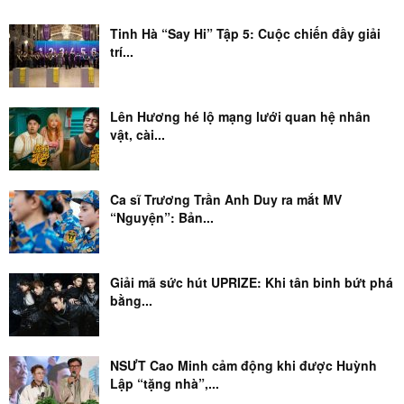
Tinh Hà “Say Hi” Tập 5: Cuộc chiến đầy giải
trí...
Lên Hương hé lộ mạng lưới quan hệ nhân
vật, cài...
Ca sĩ Trương Trần Anh Duy ra mắt MV
“Nguyện”: Bản...
Giải mã sức hút UPRIZE: Khi tân binh bứt phá
bằng...
NSƯT Cao Minh cảm động khi được Huỳnh
Lập “tặng nhà”,...