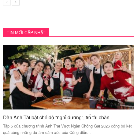
TIN MỚI CẬP NHẬT
Dàn Anh Tài bật chế độ “nghỉ dưỡng”, trổ tài chăn...
Tập 5 của chương trình Anh Trai Vượt Ngàn Chông Gai 2026 công bố kết
quả cùng những dư âm cảm xúc của Công diễn...