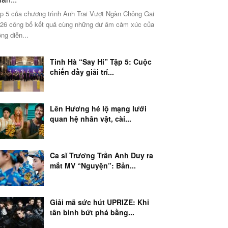
p 5 của chương trình Anh Trai Vượt Ngàn Chông Gai
26 công bố kết quả cùng những dư âm cảm xúc của
ng diễn...
Tinh Hà “Say Hi” Tập 5: Cuộc
chiến đầy giải trí...
Lên Hương hé lộ mạng lưới
quan hệ nhân vật, cài...
Ca sĩ Trương Trần Anh Duy ra
mắt MV “Nguyện”: Bản...
Giải mã sức hút UPRIZE: Khi
tân binh bứt phá bằng...