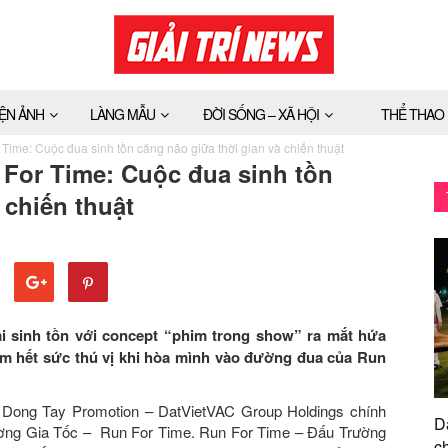
IỆN ẢNH
LÀNG MẪU
ĐỜI SỐNG – XÃ HỘI
THỂ THAO
Time: Cuộc đua sinh tồn căng não giữa thời gian và chiến thuật
For Time: Cuộc đua sinh tồn
 chiến thuật
ai sinh tồn với concept “phim trong show” ra mắt hứa
ệm hết sức thú vị khi hòa mình vào đường đua của Run
t Dong Tay Promotion – DatVietVAC Group Holdings chính
D
ờng Gia Tốc – Run For Time. Run For Time – Đấu Trường
ch