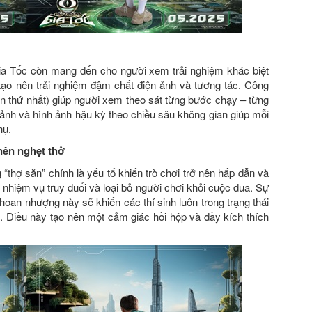
ia Tốc còn mang đến cho người xem trải nghiệm khác biệt
 tạo nên trải nghiệm đậm chất điện ảnh và tương tác. Công
n thứ nhất) giúp người xem theo sát từng bước chạy – từng
ảnh và hình ảnh hậu kỳ theo chiều sâu không gian giúp mỗi
hụ.
nên nghẹt thở
“thợ săn” chính là yếu tố khiến trò chơi trở nên hấp dẫn và
 nhiệm vụ truy đuổi và loại bỏ người chơi khỏi cuộc đua. Sự
hoan nhượng này sẽ khiến các thí sinh luôn trong trạng thái
u. Điều này tạo nên một cảm giác hồi hộp và đầy kích thích