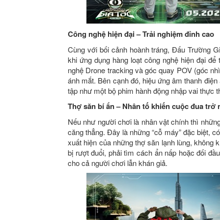
Công nghệ hiện đại – Trải nghiệm đỉnh cao
Cùng với bối cảnh hoành tráng, Đấu Trường G
khi ứng dụng hàng loạt công nghệ hiện đại để
nghệ Drone tracking và góc quay POV (góc nhì
ánh mắt. Bên cạnh đó, hiệu ứng âm thanh điện 
tập như một bộ phim hành động nhập vai thực t
Thợ săn bí ẩn – Nhân tố khiến cuộc đua trở 
Nếu như người chơi là nhân vật chính thì những 
căng thẳng. Đây là những “cỗ máy” đặc biệt, có
xuất hiện của những thợ săn lạnh lùng, không k
bị rượt đuổi, phải tìm cách ẩn nấp hoặc đối đầ
cho cả người chơi lẫn khán giả.