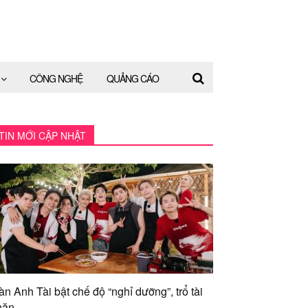
CÔNG NGHỆ
QUẢNG CÁO
TIN MỚI CẬP NHẬT
àn Anh Tài bật chế độ “nghỉ dưỡng”, trổ tài
ăn...