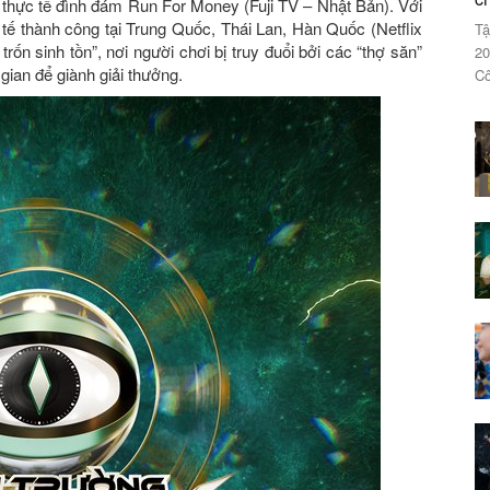
h thực tế đình đám Run For Money (Fuji TV – Nhật Bản). Với
ế thành công tại Trung Quốc, Thái Lan, Hàn Quốc (Netflix
Tậ
rốn sinh tồn”, nơi người chơi bị truy đuổi bởi các “thợ săn”
20
gian để giành giải thưởng.
Cô