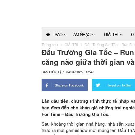
SAO
ÂM NHẠC
GIẢI TRÍ
Đ
Trang chủ
GIẢI TRÍ
Đấu Trường Gia Tốc – Run For 
Đấu Trường Gia Tốc – Run 
căng não giữa thời gian và
BAN BIÊN TẬP
|
04/04/2025 - 15:47
Share on Facebook
Tweet on Twitter
Lần đầu tiên, chương trình thực tế nhập v
hẹn đem đến cho khán giả những trải nghi
For Time – Đấu Trường Gia Tốc.
Sau khoảng thời gian nhá hàng, nhà sản xuấ
thức ra mắt gameshow mới mang tên Đấu Trư