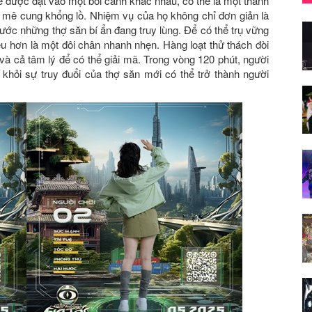
ẽ được đặt vào một bối cảnh khác nhau, có thể là một thành
t mê cung khổng lồ. Nhiệm vụ của họ không chỉ đơn giản là
ước những thợ săn bí ẩn đang truy lùng. Để có thể trụ vững
u hơn là một đôi chân nhanh nhẹn. Hàng loạt thử thách đòi
ệ và cả tâm lý để có thể giải mã. Trong vòng 120 phút, người
 khỏi sự truy đuổi của thợ săn mới có thể trở thành người