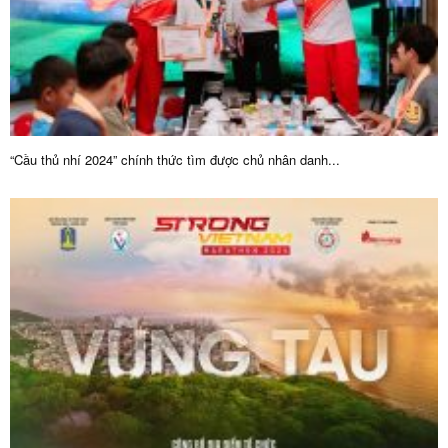
“Cầu thủ nhí 2024” chính thức tìm được chủ nhân danh...