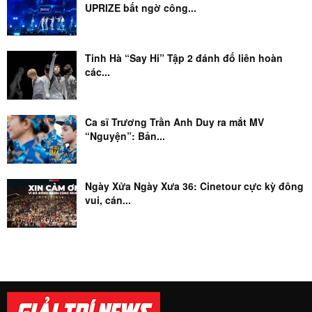
UPRIZE bất ngờ công...
Tinh Hà “Say Hi” Tập 2 đánh đố liên hoàn
các...
Ca sĩ Trương Trần Anh Duy ra mắt MV
“Nguyện”: Bản...
Ngày Xửa Ngày Xưa 36: Cinetour cực kỳ đông
vui, cán...