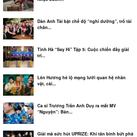
Dàn Anh Tài bật chế độ “nghỉ dưỡng”, trổ tài
chăn...
Tinh Hà “Say Hi” Tập 5: Cuộc chiến đầy giải
trí...
Lên Hương hé lộ mạng lưới quan hệ nhân
vật, cài...
Ca sĩ Trương Trần Anh Duy ra mắt MV
“Nguyện”: Bản...
Giải mã sức hút UPRIZE: Khi tân binh bứt phá