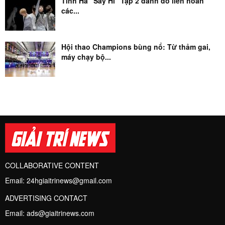
Tinh Hà “Say Hi” Tập 2 đánh đố liên hoàn
các...
Hội thao Champions bùng nổ: Từ thảm gai,
máy chạy bộ...
COLLABORATIVE CONTENT
Email:
24hgiaitrinews@gmail.com
ADVERTISING CONTACT
Email:
ads@giaitrinews.com