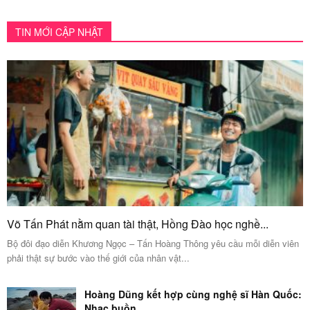
TIN MỚI CẬP NHẬT
Võ Tấn Phát nằm quan tài thật, Hồng Đào học nghề...
Bộ đôi đạo diễn Khương Ngọc – Tấn Hoàng Thông yêu cầu mỗi diễn viên
phải thật sự bước vào thế giới của nhân vật...
Hoàng Dũng kết hợp cùng nghệ sĩ Hàn Quốc:
Nhạc buồn...