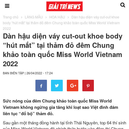
Trang chủ
LÀNG MẪU
HOA HẬU
Dàn hậu diện váy cut-out khoe
body “hút mắt” tại thảm đỏ đêm Chung khảo toàn quốc Miss World Vietnam
2022
Dàn hậu diện váy cut-out khoe body
“hút mắt” tại thảm đỏ đêm Chung
khảo toàn quốc Miss World Vietnam
2022
BAN BIÊN TẬP
|
26/04/2022 - 17:24
Sức nóng của đêm Chung khảo toàn quốc Miss World
Vietnam không ngừng gia tăng khi loạt sao Việt đình đám
liên tục “đổ bộ” thảm đỏ.
Sau gần một tháng đồng hành tại tỉnh Thái Nguyên, top 64 thí sinh
của Miss World Vietnam đã chính thức bước vào đêm thi Chung