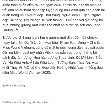
khảo toàn quốc diễn ra vào ngày 24/4. Trước đó, các thí sinh đã
trải qua nhiều hoạt động tập luyện cũng như vượt qua các phần thi
quan trọng như Người đẹp Thời trang, Người đẹp Du lịch, Người
đẹp Tài năng, Người đẹp Truyền thông… Chỉ còn vài giờ đồng hồ
nữa, những gương mặt xuất sắc nhất sẽ được gọi tên vào vòng
Chung kết.
Trước giờ G, hàng loạt những gương mặt đình đám đã check-in
ngay tại thảm đỏ. “Bà trùm Hoa hậu” Phạm Kim Dung – Chủ tịch
Miss World Vietnam, cũng có mặt từ sớm cùng dàn hậu sải bước
đến sự kiện. Loạt mỹ nhân Việt khoe sắc vóc trong những bộ
cánh đầy ấn tượng: Hoa hậu Lương Thuỳ Linh, Đỗ Mỹ Linh, Tiểu
Vy, Hà Kiều Anh, Á hậu Kiều Loan, Tường San, Thuý An, Hoa
khôi Thuý Vi, MC Lệ Chi, Đạo diễn Hoàng Nhật Nam – Tổng đạo
diễn Miss World Vietnam 2022…
Bà Phạm Kim Dung
Bà Phạm Kim Dung cùng dàn hoa á hậu