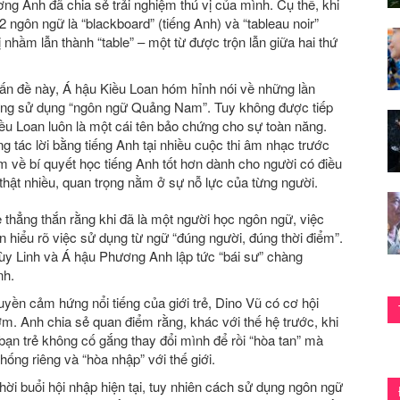
ơng Anh đã chia sẻ trải nghiệm thú vị của mình. Cụ thể, khi
2 ngôn ngữ là “blackboard” (tiếng Anh) và “
tableau noir”
 nhầm lẫn thành “table” – một từ được trộn lẫn giữa hai thứ
vấn đề này, Á hậu Kiều Loan hóm hỉnh nói về những lần
ưng sử dụng “ngôn ngữ Quảng Nam”. Tuy không được tiếp
ều Loan luôn là một cái tên bảo chứng cho sự toàn năng.
ng tác lời bằng tiếng Anh tại nhiều cuộc thi âm nhạc trước
 về bí quyết học tiếng Anh tốt hơn dành cho người có điều
 thật nhiều, quan trọng nằm ở sự nỗ lực của từng người.
ẻ thẳng thắn rằng khi đã là một người học ngôn ngữ, việc
ên hiểu rõ việc sử dụng từ ngữ “đúng người, đúng thời điểm”.
y Linh và Á hậu Phương Anh lập tức “bái sư” chàng
nh.
uyền cảm hứng nổi tiếng của giới trẻ, Dino Vũ có cơ hội
m. Anh chia sẻ quan điểm rằng, khác với thế hệ trước, khi
bạn trẻ không cố gắng thay đổi mình để rồi “hòa tan” mà
ống riêng và “hòa nhập” với thế giới.
thời buổi hội nhập hiện tại, tuy nhiên cách sử dụng ngôn ngữ