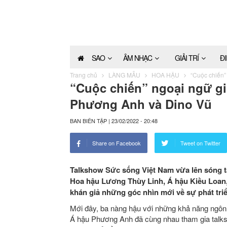
SAO
ÂM NHẠC
GIẢI TRÍ
Đ
Trang chủ
LÀNG MẪU
HOA HẬU
“Cuộc chiến”
“Cuộc chiến” ngoại ngữ g
Phương Anh và Dino Vũ
BAN BIÊN TẬP
|
23/02/2022 - 20:48
Share on Facebook
Tweet on Twitter
Talkshow Sức sống Việt Nam vừa lên sóng t
Hoa hậu Lương Thùy Linh, Á hậu Kiều Loan
khán giả những góc nhìn mới về sự phát triể
Mới đây, ba nàng hậu với những khả năng ngôn 
Á hậu Phương Anh đã cùng nhau tham gia talk