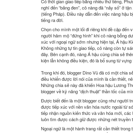
Có thời gian giao tiếp bằng nhiều thứ tiếng, Phư
nghĩ đến “bảng đen”, cô nàng đã “nảy số” ở tận 
(tiếng Pháp). Điều này dẫn đến việc nàng hậu bị
tiếng ra đời.
Chọn cho mình một lối đi riêng khi đề cập đến 
người hâm mộ “đứng hình” khi cô nàng bỗng d
xúc với ngoại ngữ sớm nhưng hiện tại, Á hậu Ki
Không những tự tin giao tiếp, cô nàng còn tự sá
đây. Bên cạnh đó, nàng Á hậu cũng chia sẻ thêm
kiện lẫn không điều kiện, đó là bổ sung từ vựng
Trong khi đó, blogger Dino Vũ đã có một chia s
điều khiển được lời nói của mình là cần thiết, n
Những chia sẻ này đã khiến Hoa hậu Lương Thù
blogger về kỹ năng “dịch thuật” thần tốc của mì
Được biết đến là một blogger cũng như người tr
được tiếp xúc với nền văn hóa nước ngoài từ sớ
tiếp nhận nguồn kiến thức và văn hóa mới, các 
luôn tìm được cách giữ được những nét truyền th
Ngoại ngữ là một hành trang rất cần thiết trong 