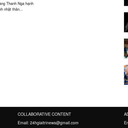
àng Thanh Nga hạnh
h nhật thân...
COLLABORATIVE CONTENT
A
Email:
24hgiaitrinews@gmail.com
E