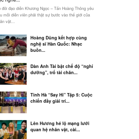
 đôi đạo diễn Khương Ngọc – Tấn Hoàng Thông yêu
u mỗi diễn viên phải thật sự bước vào thế giới của
ân vật...
Hoàng Dũng kết hợp cùng
nghệ sĩ Hàn Quốc: Nhạc
buồn...
Dàn Anh Tài bật chế độ “nghỉ
dưỡng”, trổ tài chăn...
Tinh Hà “Say Hi” Tập 5: Cuộc
chiến đầy giải trí...
Lên Hương hé lộ mạng lưới
quan hệ nhân vật, cài...