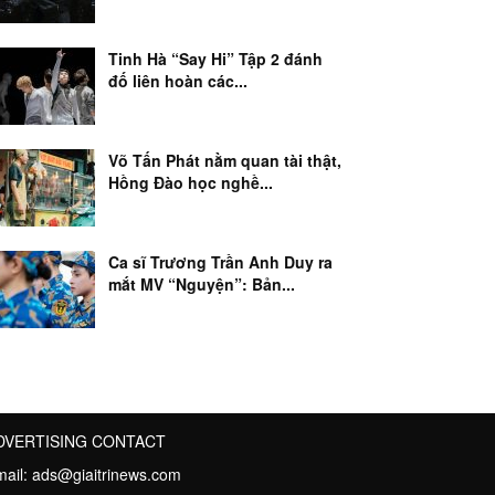
Tinh Hà “Say Hi” Tập 2 đánh
đố liên hoàn các...
Võ Tấn Phát nằm quan tài thật,
Hồng Đào học nghề...
Ca sĩ Trương Trần Anh Duy ra
mắt MV “Nguyện”: Bản...
DVERTISING CONTACT
mail:
ads@giaitrinews.com