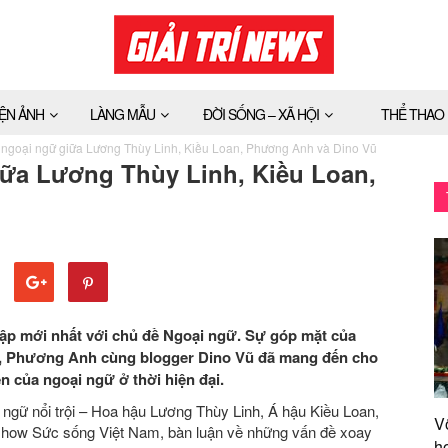
IỆN ẢNH
LÀNG MẪU
ĐỜI SỐNG – XÃ HỘI
THỂ THAO
 ngoại ngữ giữa Lương Thùy Linh, Kiều Loan, Phương Anh và Dino Vũ
iữa Lương Thùy Linh, Kiều Loan,
ập mới nhất với chủ đề Ngoại ngữ. Sự góp mặt của
, Phương Anh cùng blogger Dino Vũ đã mang đến cho
n của ngoại ngữ ở thời hiện đại.
ngữ nổi trội – Hoa hậu Lương Thùy Linh, Á hậu Kiều Loan,
V
show Sức sống Việt Nam, bàn luận về những vấn đề xoay
h