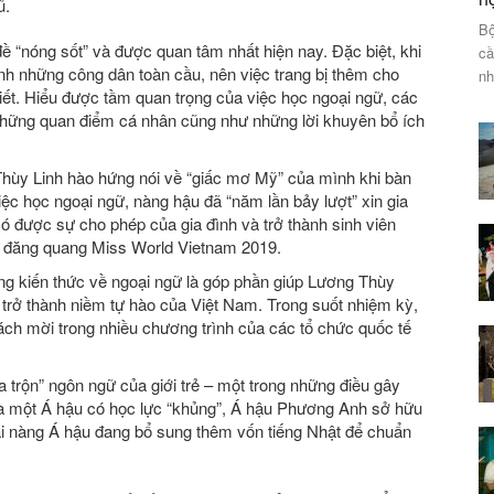
ũ.
Bộ
ề “nóng sốt” và được quan tâm nhất hiện nay. Đặc biệt, khi
cầ
nh những công dân toàn cầu, nên việc trang bị thêm cho
nh
iết. Hiểu được tầm quan trọng của việc học ngoại ngữ, các
 những quan điểm cá nhân cũng như những lời khuyên bổ ích
hùy Linh hào hứng nói về “giấc mơ Mỹ” của mình khi bàn
iệc học ngoại ngữ, nàng hậu đã “năm lần bảy lượt” xin gia
ó được sự cho phép của gia đình và trở thành sinh viên
000 đăng quang Miss World Vietnam 2019.
ng kiến thức về ngoại ngữ là góp phần giúp Lương Thùy
, trở thành niềm tự hào của Việt Nam. Trong suốt nhiệm kỳ,
ách mời trong nhiều chương trình của các tổ chức quốc tế
trộn” ngôn ngữ của giới trẻ – một trong những điều gây
g là một Á hậu có học lực “khủng”, Á hậu Phương Anh sở hữu
tại nàng Á hậu đang bổ sung thêm vốn tiếng Nhật để chuẩn