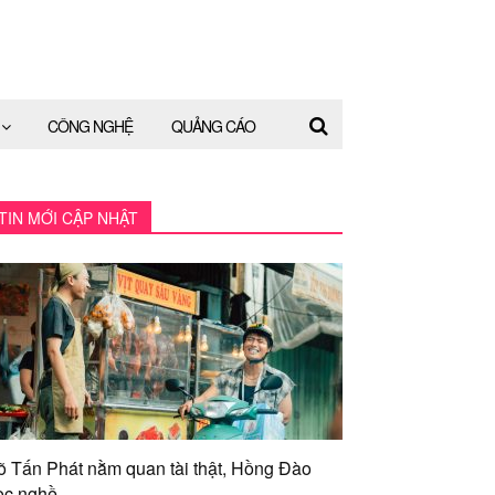
CÔNG NGHỆ
QUẢNG CÁO
TIN MỚI CẬP NHẬT
õ Tấn Phát nằm quan tài thật, Hồng Đào
ọc nghề...