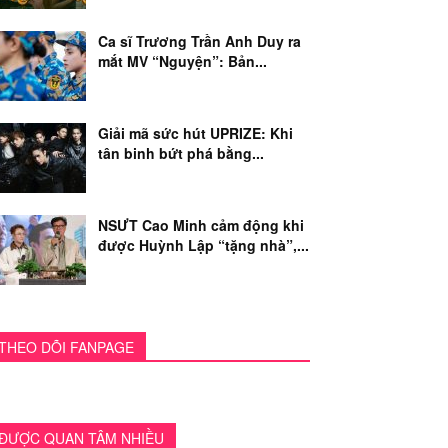
Ca sĩ Trương Trần Anh Duy ra
mắt MV “Nguyện”: Bản...
Giải mã sức hút UPRIZE: Khi
tân binh bứt phá bằng...
NSƯT Cao Minh cảm động khi
được Huỳnh Lập “tặng nhà”,...
THEO DÕI FANPAGE
ĐƯỢC QUAN TÂM NHIỀU