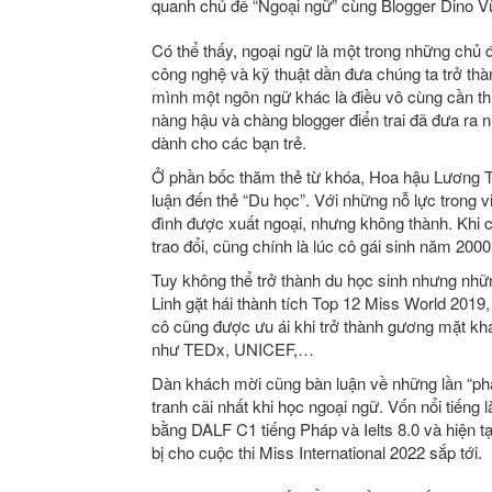
quanh chủ đề “Ngoại ngữ” cùng Blogger Dino V
Có thể thấy, ngoại ngữ là một trong những chủ đ
công nghệ và kỹ thuật dần đưa chúng ta trở thà
mình một ngôn ngữ khác là điều vô cùng cần th
nàng hậu và chàng blogger điển trai đã đưa ra
dành cho các bạn trẻ.
Ở phần bốc thăm thẻ từ khóa, Hoa hậu Lương T
luận đến thẻ “Du học”. Với những nỗ lực trong v
đình được xuất ngoại, nhưng không thành. Khi c
trao đổi, cũng chính là lúc cô gái sinh năm 2
Tuy không thể trở thành du học sinh nhưng nhữ
Linh gặt hái thành tích Top 12 Miss World 2019
cô cũng được ưu ái khi trở thành gương mặt kh
như TEDx, UNICEF,…
Dàn khách mời cũng bàn luận về những lần “pha 
tranh cãi nhất khi học ngoại ngữ. Vốn nổi tiến
bằng DALF C1 tiếng Pháp và Ielts 8.0 và hiện 
bị cho cuộc thi Miss International 2022 sắp tới.