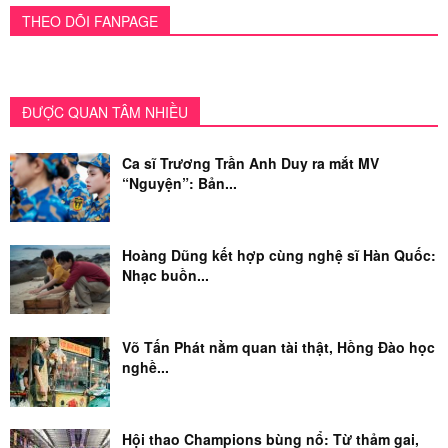
THEO DÕI FANPAGE
ĐƯỢC QUAN TÂM NHIỀU
Ca sĩ Trương Trần Anh Duy ra mắt MV
“Nguyện”: Bản...
Hoàng Dũng kết hợp cùng nghệ sĩ Hàn Quốc:
Nhạc buồn...
Võ Tấn Phát nằm quan tài thật, Hồng Đào học
nghề...
Hội thao Champions bùng nổ: Từ thảm gai,