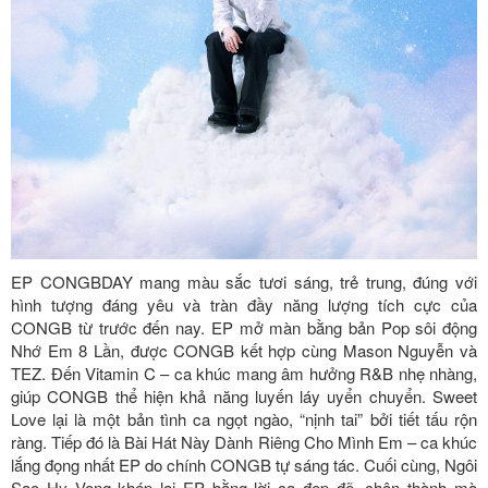
EP CONGBDAY mang màu sắc tươi sáng, trẻ trung, đúng với
hình tượng đáng yêu và tràn đầy năng lượng tích cực của
CONGB từ trước đến nay. EP mở màn bằng bản Pop sôi động
Nhớ Em 8 Lần, được CONGB kết hợp cùng Mason Nguyễn và
TEZ. Đến Vitamin C – ca khúc mang âm hưởng R&B nhẹ nhàng,
giúp CONGB thể hiện khả năng luyến láy uyển chuyển. Sweet
Love lại là một bản tình ca ngọt ngào, “nịnh tai” bởi tiết tấu rộn
ràng. Tiếp đó là Bài Hát Này Dành Riêng Cho Mình Em – ca khúc
lắng đọng nhất EP do chính CONGB tự sáng tác. Cuối cùng, Ngôi
Sao Hy Vọng khép lại EP bằng lời ca đẹp đẽ, chân thành mà