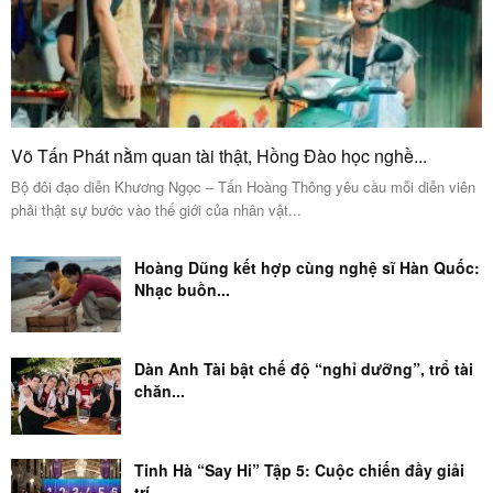
Võ Tấn Phát nằm quan tài thật, Hồng Đào học nghề...
Bộ đôi đạo diễn Khương Ngọc – Tấn Hoàng Thông yêu cầu mỗi diễn viên
phải thật sự bước vào thế giới của nhân vật...
Hoàng Dũng kết hợp cùng nghệ sĩ Hàn Quốc:
Nhạc buồn...
Dàn Anh Tài bật chế độ “nghỉ dưỡng”, trổ tài
chăn...
Tinh Hà “Say Hi” Tập 5: Cuộc chiến đầy giải
trí...