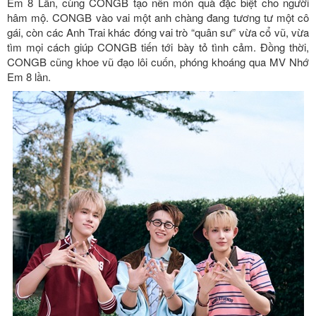
Em 8 Lần, cùng CONGB tạo nên món quà đặc biệt cho người
hâm mộ. CONGB vào vai một anh chàng đang tương tư một cô
gái, còn các Anh Trai khác đóng vai trò “quân sư” vừa cổ vũ, vừa
tìm mọi cách giúp CONGB tiến tới bày tỏ tình cảm. Đồng thời,
CONGB cũng khoe vũ đạo lôi cuốn, phóng khoáng qua MV Nhớ
Em 8 lần.