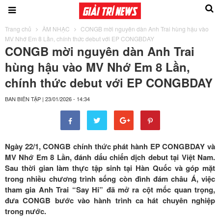
Trang chủ
ÂM NHẠC
CONGB mời nguyên dàn Anh Trai hùng hậu vào
MV Nhớ Em 8 Lần, chính thức debut với EP CONGBDAY
CONGB mời nguyên dàn Anh Trai
hùng hậu vào MV Nhớ Em 8 Lần,
chính thức debut với EP CONGBDAY
BAN BIÊN TẬP
|
23/01/2026 - 14:34
Ngày 22/1, CONGB chính thức phát hành EP CONGBDAY và
MV Nhớ Em 8 Lần, đánh dấu chiến dịch debut tại Việt Nam.
Sau thời gian làm thực tập sinh tại Hàn Quốc và góp mặt
trong nhiều chương trình sống còn đình đám châu Á, việc
tham gia Anh Trai “Say Hi” đã mở ra cột mốc quan trọng,
đưa CONGB bước vào hành trình ca hát chuyên nghiệp
trong nước.