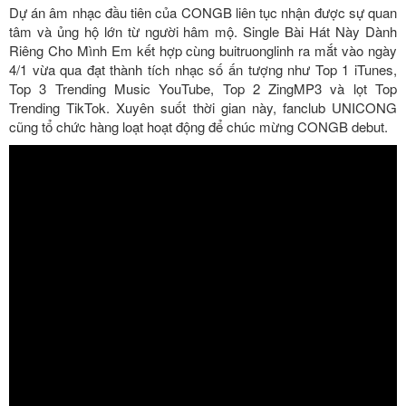
Dự án âm nhạc đầu tiên của CONGB liên tục nhận được sự quan
tâm và ủng hộ lớn từ người hâm mộ. Single Bài Hát Này Dành
Riêng Cho Mình Em kết hợp cùng buitruonglinh ra mắt vào ngày
4/1 vừa qua đạt thành tích nhạc số ấn tượng như Top 1 iTunes,
Top 3 Trending Music YouTube, Top 2 ZingMP3 và lọt Top
Trending TikTok. Xuyên suốt thời gian này, fanclub UNICONG
cũng tổ chức hàng loạt hoạt động để chúc mừng CONGB debut.