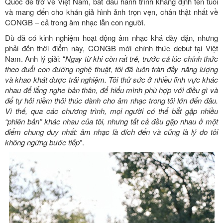
Quốc để trở về Việt Nam, bắt đầu hành trình khẳng định tên tuổi
và mang đến cho khán giả hình ảnh trọn vẹn, chân thật nhất về
CONGB – cả trong âm nhạc lẫn con người.
Dù đã có kinh nghiệm hoạt động âm nhạc khá dày dặn, nhưng
phải đến thời điểm này, CONGB mới chính thức debut tại Việt
Nam. Anh lý giải: “
Ngay từ khi còn rất trẻ, trước cả lúc chính thức
theo đuổi con đường nghệ thuật, tôi đã luôn tràn đầy năng lượng
và khao khát được trải nghiệm. Tôi thử sức ở nhiều lĩnh vực khác
nhau để lắng nghe bản thân, để hiểu mình phù hợp với điều gì và
để tự hỏi niềm thôi thúc dành cho âm nhạc trong tôi lớn đến đâu.
Vì thế, qua các chương trình, mọi người có thể bắt gặp nhiều
“phiên bản” khác nhau của tôi, nhưng tất cả đều gặp nhau ở một
điểm chung duy nhất: âm nhạc là đích đến và cũng là lý do tôi
không ngừng bước tiếp
”.