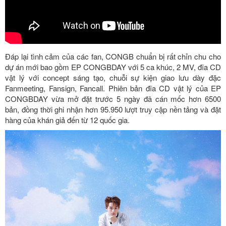
Đáp lại tình cảm của các fan, CONGB chuẩn bị rất chỉn chu cho
dự án mới bao gồm EP CONGBDAY với 5 ca khúc, 2 MV, đĩa CD
vật lý với concept sáng tạo, chuỗi sự kiện giao lưu dày đặc
Fanmeeting, Fansign, Fancall. Phiên bản đĩa CD vật lý của EP
CONGBDAY vừa mở đặt trước 5 ngày đã cán mốc hơn 6500
bản, đồng thời ghi nhận hơn 95.950 lượt truy cập nền tảng và đặt
hàng của khán giả đến từ 12 quốc gia.