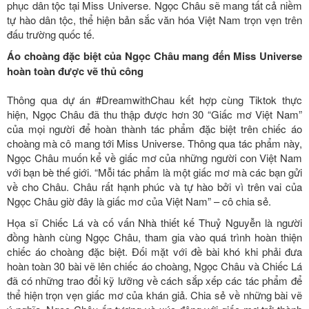
phục dân tộc tại Miss Universe. Ngọc Châu sẽ mang tất cả niềm
tự hào dân tộc, thể hiện bản sắc văn hóa Việt Nam trọn vẹn trên
đấu trường quốc tế.
Áo choàng đặc biệt của Ngọc Châu mang đến Miss Universe
hoàn toàn được vẽ thủ công
Thông qua dự án #DreamwithChau kết hợp cùng Tiktok thực
hiện, Ngọc Châu đã thu thập được hơn 30 “Giấc mơ Việt Nam”
của mọi người để hoàn thành tác phẩm đặc biệt trên chiếc áo
choàng mà cô mang tới Miss Universe. Thông qua tác phẩm này,
Ngọc Châu muốn kể về giấc mơ của những người con Việt Nam
với bạn bè thế giới. “Mỗi tác phẩm là một giấc mơ mà các bạn gửi
về cho Châu. Châu rất hạnh phúc và tự hào bởi vì trên vai của
Ngọc Châu giờ đây là giấc mơ của Việt Nam” – cô chia sẻ.
Họa sĩ Chiếc Lá và cố vấn Nhà thiết kế Thuỷ Nguyễn là người
đồng hành cùng Ngọc Châu, tham gia vào quá trình hoàn thiện
chiếc áo choàng đặc biệt. Đối mặt với đề bài khó khi phải đưa
hoàn toàn 30 bài vẽ lên chiếc áo choàng, Ngọc Châu và Chiếc Lá
đã có những trao đổi kỹ lưỡng về cách sắp xếp các tác phẩm để
thể hiện trọn vẹn giấc mơ của khán giả. Chia sẻ về những bài vẽ