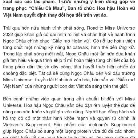
xuất sắc các tác phẩm. Trước những ý kiến đóng góp về
trang phục “Chiếu Cà Mau”, Ban tổ chức Hoa hậu Hoàn vũ
Việt Nam quyết định thay đổi họa tiết trên vạt áo.
Trải qua hơn nửa hành trình phát sóng, Road to Miss Universe
2022 giúp khán giả có cái nhìn rõ nét và chân thật về hành trình
Ngọc Châu chinh phục “Giấc mơ Hoàn vũ”. Cô nỗ lực hoàn thiện
từng chút một những kỹ năng từ catwalk, hình thể đến ứng xử.
Trong tập phát sóng mới nhất, Ngọc Châu một lần nữa đưa khán
giả tìm hiểu về quá trình ekip tỉ mỉ hoàn thiện từng chi tiết của bộ
trang phục dân tộc và dày công, tâm huyết thực hiện chiếc áo
choàng đặc biệt. Tất cả sẽ cùng Ngọc Châu đến với đấu trường
Miss Universe, truyền tải hình ảnh văn hóa, bản sắc và “Giấc mơ
Việt Nam” của những người con đất Việt tỏa sáng trên thế giới.
Bên cạnh những việc quan trọng cần chuẩn bị đến với Miss
Universe, Hoa hậu Ngọc Châu vẫn đều đặn rèn luyện thể dục để
nâng cao sức khỏe và giữ gìn vóc dáng. Người bạn đồng hành và
hỗ trợ cô có một thân hình khỏe mạnh và quyến rũ chính là
Vietnam’s Supplement. Sản phẩm của Vietnam’s Supplement
giúp Ngọc Châu bổ sung một lượng protein vừa đủ để các nhóm
cơ phát triển tốt sau quá trình luyện tập và làm việc cường độ