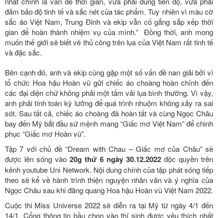
nhất chính là vấn đề thời gian, vừa phải đúng tiến độ, vừa phải
đảm bảo độ tinh tế và sắc nét của tác phẩm. Tuy nhiên vì màu cờ
sắc áo Việt Nam, Trung Đinh và ekip vẫn cố gắng sắp xếp thời
gian để hoàn thành nhiệm vụ của mình.” Đồng thời, anh mong
muốn thế giới sẽ biết vẽ thủ công trên lụa của Việt Nam rất tinh tế
và đặc sắc.
Bên cạnh đó, anh và ekip cũng gặp một số vấn đề nan giải bởi vì
tổ chức Hoa hậu Hoàn vũ gửi chiếc áo choàng hoàn chỉnh đến
các đại diện chứ không phải một tấm vải lụa bình thường. Vì vậy,
anh phải tính toán kỹ lưỡng để quá trình nhuộm không xảy ra sai
sót. Sau tất cả, chiếc áo choàng đã hoàn tất và cùng Ngọc Châu
bay đến Mỹ bắt đầu sứ mệnh mang “Giấc mơ Việt Nam” để chinh
phục “Giấc mơ Hoàn vũ”.
Tập 7 với chủ đề “Dream with Chau – Giấc mơ của Châu” sẽ
được lên sóng vào
20g thứ 6 ngày 30.12.2022
độc quyền trên
kênh youtube Uni Network. Nội dung chính của tập phát sóng tiếp
theo sẽ kể về hành trình thiện nguyện nhân văn và ý nghĩa của
Ngọc Châu sau khi đăng quang Hoa hậu Hoàn vũ Việt Nam 2022.
Cuộc thi Miss Universe 2022 sẽ diễn ra tại Mỹ từ ngày 4/1 đến
14/1. Cổng thông tin bầu chọn vào thí sinh được yêu thích nhất