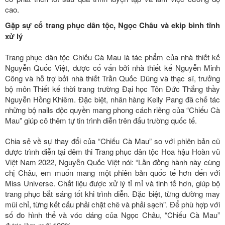
cao.
Gặp sự cố trang phục dân tộc, Ngọc Châu và ekip bình tĩnh
xử lý
Trang phục dân tộc Chiếu Cà Mau là tác phẩm của nhà thiết kế
Nguyễn Quốc Việt, được cố vấn bởi nhà thiết kế Nguyễn Minh
Công và hỗ trợ bởi nhà thiết Trần Quốc Dũng và thạc sĩ, trưởng
bộ môn Thiết kế thời trang trường Đại học Tôn Đức Thắng thầy
Nguyễn Hồng Khiêm. Đặc biệt, nhãn hàng Kelly Pang đã chế tác
những bộ nails độc quyền mang phong cách riêng của “Chiếu Cà
Mau” giúp cô thêm tự tin trình diễn trên đấu trường quốc tế.
Chia sẻ về sự thay đổi của “Chiếu Cà Mau” so với phiên bản cũ
được trình diễn tại đêm thi Trang phục dân tộc Hoa hậu Hoàn vũ
Việt Nam 2022, Nguyễn Quốc Việt nói: “Lần đồng hành này cùng
chị Châu, em muốn mang một phiên bản quốc tế hơn đến với
Miss Universe. Chất liệu được xử lý tỉ mỉ và tinh tế hơn, giúp bộ
trang phục bắt sáng tốt khi trình diễn. Đặc biệt, từng đường may
mũi chỉ, từng kết cấu phải chặt chẽ và phải sạch”. Để phù hợp với
số đo hình thể và vóc dáng của Ngọc Châu, “Chiếu Cà Mau”