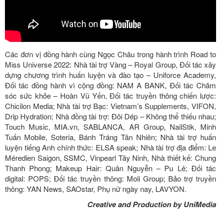
Các đơn vị đồng hành cùng Ngọc Châu trong hành trình Road to
Miss Universe 2022: Nhà tài trợ Vàng – Royal Group, Đối tác xây
dựng chương trình huấn luyện và đào tạo – Uniforce Academy,
Đối tác đồng hành vì cộng đồng: NAM A BANK, Đối tác Chăm
sóc sức khỏe – Hoàn Vũ Yến, Đối tác truyền thông chiến lược:
Chicilon Media; Nhà tài trợ Bạc: Vietnam’s Supplements, VIFON,
Drip Hydration; Nhà đồng tài trợ: Đôi Dép – Không thể thiếu nhau;
Touch Music, MIA.vn, SABLANCA, AR Group, NailStik, Minh
Tuấn Mobile, Soteria, Bánh Tráng Tân Nhiên; Nhà tài trợ huấn
luyện tiếng Anh chính thức: ELSA speak; Nhà tài trợ địa điểm: Le
Méredien Saigon, SSMC, Vinpearl Tây Ninh, Nhà thiết kế: Chung
Thanh Phong; Makeup Hair: Quân Nguyễn – Pu Lê; Đối tác
digital: POPS; Đối tác truyền thông: Moli Group; Bảo trợ truyền
thông: YAN News, SAOstar, Phụ nữ ngày nay, LAVYON.
Creative and Production by UniMedia