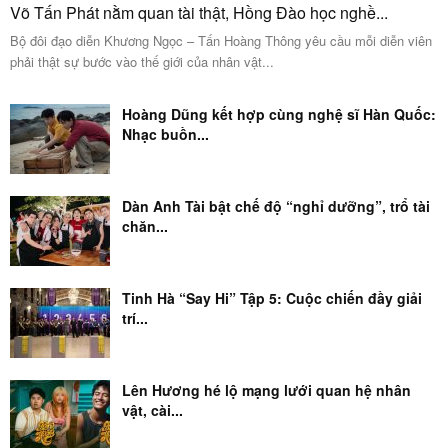
Võ Tấn Phát nằm quan tài thật, Hồng Đào học nghề...
Bộ đôi đạo diễn Khương Ngọc – Tấn Hoàng Thông yêu cầu mỗi diễn viên
phải thật sự bước vào thế giới của nhân vật...
Hoàng Dũng kết hợp cùng nghệ sĩ Hàn Quốc:
Nhạc buồn...
Dàn Anh Tài bật chế độ “nghỉ dưỡng”, trổ tài
chăn...
Tinh Hà “Say Hi” Tập 5: Cuộc chiến đầy giải
trí...
Lên Hương hé lộ mạng lưới quan hệ nhân
vật, cài...