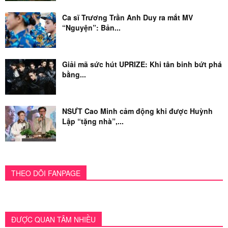
Ca sĩ Trương Trần Anh Duy ra mắt MV
“Nguyện”: Bản...
Giải mã sức hút UPRIZE: Khi tân binh bứt phá
bằng...
NSƯT Cao Minh cảm động khi được Huỳnh
Lập “tặng nhà”,...
THEO DÕI FANPAGE
ĐƯỢC QUAN TÂM NHIỀU