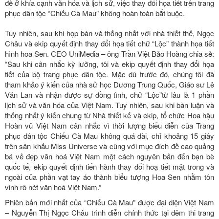
đề ở khía cạnh văn hóa và lịch sử, việc thay đổi họa tiết trên trang
phục dân tộc “Chiếu Cà Mau” không hoàn toàn bắt buộc.
Tuy nhiên, sau khi họp bàn và thống nhất với nhà thiết thế, Ngọc
Châu và ekip quyết định thay đổi họa tiết chữ “Lộc” thành họa tiết
hình hoa Sen. CEO UniMedia – ông Trần Việt Bảo Hoàng chia sẻ:
“Sau khi cân nhắc kỹ lưỡng, tôi và ekip quyết định thay đổi họa
tiết của bộ trang phục dân tộc. Mặc dù trước đó, chúng tôi đã
tham khảo ý kiến của nhà sử học Dương Trung Quốc, Giáo sư Lê
Văn Lan và nhận được sự đồng tình, chữ “Lộc”từ lâu là 1 phần
lịch sử và văn hóa của Việt Nam. Tuy nhiên, sau khi bàn luận và
thống nhất ý kiến chung từ Nhà thiết kế và ekip, tổ chức Hoa hậu
Hoàn vũ Việt Nam cân nhắc vì thời lượng biểu diễn của Trang
phục dân tộc Chiếu Cà Mau không quá dài, chỉ khoảng 15 giây
trên sân khấu Miss Universe và cũng với mục đích đề cao quảng
bá vẻ đẹp văn hoá Việt Nam một cách nguyên bản đến bạn bè
quốc tế, ekip quyết định tiến hành thay đổi hoạ tiết mặt trong và
ngoài của phần vạt tay áo thành biểu tượng Hoa Sen nhằm tôn
vinh rõ nét văn hoá Việt Nam.”
Phiên bản mới nhất của “Chiếu Cà Mau” được đại diện Việt Nam
– Nguyễn Thị Ngọc Châu trình diễn chính thức tại đêm thi trang