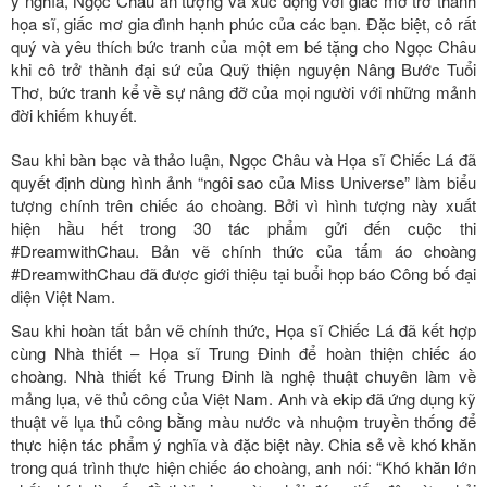
ý nghĩa, Ngọc Châu ấn tượng và xúc động với giấc mơ trở thành
họa sĩ, giấc mơ gia đình hạnh phúc của các bạn. Đặc biệt, cô rất
quý và yêu thích bức tranh của một em bé tặng cho Ngọc Châu
khi cô trở thành đại sứ của Quỹ thiện nguyện Nâng Bước Tuổi
Thơ, bức tranh kể về sự nâng đỡ của mọi người với những mảnh
đời khiếm khuyết.
Sau khi bàn bạc và thảo luận, Ngọc Châu và Họa sĩ Chiếc Lá đã
quyết định dùng hình ảnh “ngôi sao của Miss Universe” làm biểu
tượng chính trên chiếc áo choàng. Bởi vì hình tượng này xuất
hiện hầu hết trong 30 tác phẩm gửi đến cuộc thi
#DreamwithChau. Bản vẽ chính thức của tấm áo choàng
#DreamwithChau đã được giới thiệu tại buổi họp báo Công bố đại
diện Việt Nam.
Sau khi hoàn tất bản vẽ chính thức, Họa sĩ Chiếc Lá đã kết hợp
cùng Nhà thiết – Họa sĩ Trung Đinh để hoàn thiện chiếc áo
choàng. Nhà thiết kế Trung Đinh là nghệ thuật chuyên làm về
mảng lụa, vẽ thủ công của Việt Nam. Anh và ekip đã ứng dụng kỹ
thuật vẽ lụa thủ công bằng màu nước và nhuộm truyền thống để
thực hiện tác phẩm ý nghĩa và đặc biệt này. Chia sẻ về khó khăn
trong quá trình thực hiện chiếc áo choàng, anh nói: “Khó khăn lớn