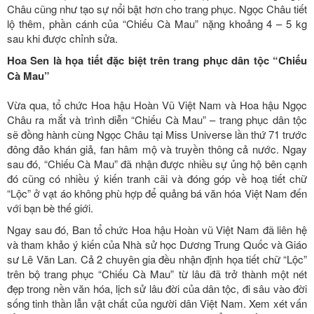
Châu cũng như tạo sự nổi bật hơn cho trang phục. Ngọc Châu tiết
lộ thêm, phần cánh của “Chiếu Cà Mau” nặng khoảng 4 – 5 kg
sau khi được chỉnh sửa.
Hoa Sen là họa tiết đặc biệt trên trang phục dân tộc “Chiếu
Cà Mau”
Vừa qua, tổ chức Hoa hậu Hoàn Vũ Việt Nam và Hoa hậu Ngọc
Châu ra mắt và trình diễn “Chiếu Cà Mau” – trang phục dân tộc
sẽ đồng hành cùng Ngọc Châu tại Miss Universe lần thứ 71 trước
đông đảo khán giả, fan hâm mộ và truyền thông cả nước. Ngay
sau đó, “Chiếu Cà Mau” đã nhận được nhiều sự ủng hộ bên cạnh
đó cũng có nhiều ý kiến tranh cãi và đóng góp về hoạ tiết chữ
“Lộc” ở vạt áo không phù hợp để quảng bá văn hóa Việt Nam đến
với bạn bè thế giới.
Ngay sau đó, Ban tổ chức Hoa hậu Hoàn vũ Việt Nam đã liên hệ
và tham khảo ý kiến của Nhà sử học Dương Trung Quốc và Giáo
sư Lê Văn Lan. Cả 2 chuyên gia đều nhận định họa tiết chữ “Lộc”
trên bộ trang phục “Chiếu Cà Mau” từ lâu đã trở thành một nét
đẹp trong nền văn hóa, lịch sử lâu đời của dân tộc, đi sâu vào đời
sống tinh thần lẫn vật chất của người dân Việt Nam. Xem xét vấn