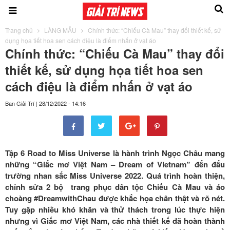
Trang chủ
LÀNG MẪU
Chính thức: “Chiếu Cà Mau” thay đổi thiết kế, sử
dụng họa tiết hoa sen cách điệu là điểm nhấn ở vạt áo
Chính thức: “Chiếu Cà Mau” thay đổi
thiết kế, sử dụng họa tiết hoa sen
cách điệu là điểm nhấn ở vạt áo
Ban Giải Trí
|
28/12/2022 - 14:16
Tập 6 Road to Miss Universe là hành trình Ngọc Châu mang
những “Giấc mơ Việt Nam – Dream of Vietnam” đến đấu
trường nhan sắc Miss Universe 2022. Quá trình hoàn thiện,
chỉnh sửa 2 bộ trang phục dân tộc Chiếu Cà Mau và áo
choàng #DreamwithChau được khắc họa chân thật và rõ nét.
Tuy gặp nhiều khó khăn và thử thách trong lúc thực hiện
nhưng vì Giấc mơ Việt Nam, các nhà thiết kế đã hoàn thành