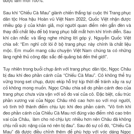
được làm mới 100%.
Sau khi “Chiếu Cà Mau” giành chiến thắng tại cuộc thi Trang phục
dân tộc Hoa hậu Hoàn vũ Việt Nam 2022, Quốc Việt nhận được
nhiều góp ý của khán giả, mọi người quan điểm nên gắn đèn và
thay đổi chất liệu để bộ trang phục bắt mắt hơn khi trình diễn. Sau
khi cân nhắc và lắng nghe những lời góp ý, Nguyễn Quốc Việt
chia sẻ: “Em nghĩ cốt lõi ở bộ trang phục này chính là chất liệu
mộc. Em muốn mang câu chuyện Việt Nam chúng ta có những
làng nghề thủ công đặc sắc để quảng bá đến thế giới”.
Tuy nhiên trong buổi chụp ảnh với trang phục dân tộc, Ngọc Châu
bị đau khi đeo phần cánh của “Chiếu Cà Mau”. Cô không thể trụ
vững trong set chụp, được ekip hỗ trợ kịp thời để tránh xảy ra sự
cố không mong muốn. Ngọc Châu chia sẻ do phần cánh đeo của
trang phục chưa vừa vặn với số đo vai của cô. Đặc biệt, cấu trúc
phần xương vai của Ngọc Châu nhô cao hơn so với mọi người,
vô tình trở thành điểm chịu lực khi đeo phần cánh. “Vô tình khi
đeo phần cánh của Chiếu Cà Mau rơi đúng vào điểm nhô cao trên
vai của Châu, làm cho nó chịu lực nhiều hơn nên Châu đã không
chịu nổi sức nặng của nó nên bị đau”. Sau đó sự cố đó, “Chiếu Cà
Mau” đã được điều chỉnh thêm để phù hợp với vóc dáng Ngọc