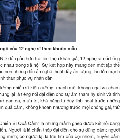
 ngộ của 12 nghệ sĩ theo khuôn mẫu
D đến gần hơn trái tim triệu khán giả, 12 nghệ sĩ nổi tiếng
ác nhau trong xã hội. Sự kết hợp này mang đến một tập thể
ạo nên những dấu ấn nghệ thuật đầy ấn tượng, lan tỏa mạnh
inh thần phục vụ nhân dân.
 tượng chiến sĩ kiên cường, mạnh mẽ, không ngại va chạm
ưng lại là tiếng nói đại diện cho sự âm thầm hy sinh và tinh
sự gan dạ, mưu trí, khả năng tư duy linh hoạt trước những
 tim quả cảm, không khoan nhượng trước mọi chông gai, thử
a “Chiến Sĩ Quả Cảm” là những mảnh ghép được kết nối bằng
ến. Người là lá chắn thép đại diện cho sự dũng cảm; người
ông minh; có người lại là trái tim của đội nhóm, truyền cảm