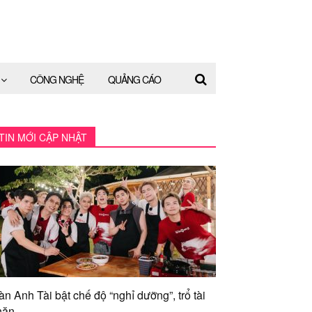
CÔNG NGHỆ
QUẢNG CÁO
TIN MỚI CẬP NHẬT
àn Anh Tài bật chế độ “nghỉ dưỡng”, trổ tài
ăn...