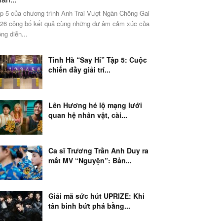
p 5 của chương trình Anh Trai Vượt Ngàn Chông Gai
26 công bố kết quả cùng những dư âm cảm xúc của
ng diễn...
Tinh Hà “Say Hi” Tập 5: Cuộc
chiến đầy giải trí...
Lên Hương hé lộ mạng lưới
quan hệ nhân vật, cài...
Ca sĩ Trương Trần Anh Duy ra
mắt MV “Nguyện”: Bản...
Giải mã sức hút UPRIZE: Khi
tân binh bứt phá bằng...