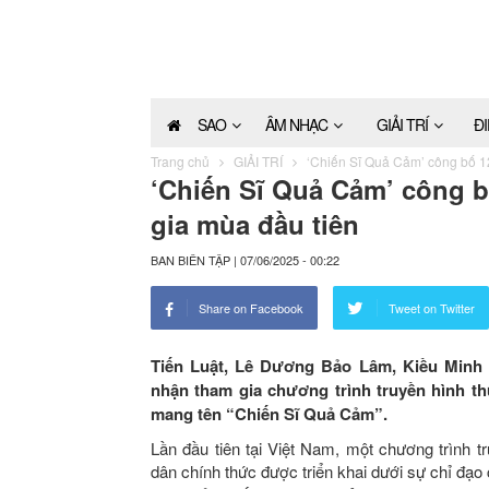
SAO
ÂM NHẠC
GIẢI TRÍ
Đ
Trang chủ
GIẢI TRÍ
‘Chiến Sĩ Quả Cảm’ công bố 1
‘Chiến Sĩ Quả Cảm’ công 
gia mùa đầu tiên
BAN BIÊN TẬP
|
07/06/2025 - 00:22
Share on Facebook
Tweet on Twitter
Tiến Luật, Lê Dương Bảo Lâm, Kiều Minh T
nhận tham gia chương trình truyền hình th
mang tên “Chiến Sĩ Quả Cảm”.
Lần đầu tiên tại Việt Nam, một chương trình 
dân chính thức được triển khai dưới sự chỉ đạo