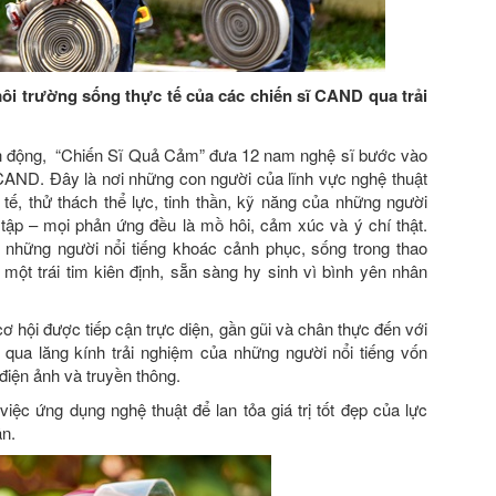
môi trường sống thực tế của các chiến sĩ CAND qua trải
ành động, “Chiến Sĩ Quả Cảm” đưa 12 nam nghệ sĩ bước vào
 CAND. Đây là nơi những con người của lĩnh vực nghệ thuật
tế, thử thách thể lực, tinh thần, kỹ năng của những người
 tập – mọi phản ứng đều là mồ hôi, cảm xúc và ý chí thật.
 những người nổi tiếng khoác cảnh phục, sống trong thao
 một trái tim kiên định, sẵn sàng hy sinh vì bình yên nhân
ơ hội được tiếp cận trực diện, gần gũi và chân thực đến với
qua lăng kính trải nghiệm của những người nổi tiếng vốn
 điện ảnh và truyền thông.
ệc ứng dụng nghệ thuật để lan tỏa giá trị tốt đẹp của lực
n.