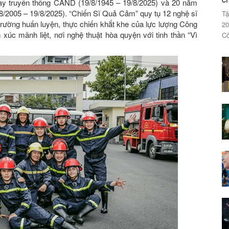
ày truyền thống CAND (19/8/1945 – 19/8/2025) và 20 năm
8/2005 – 19/8/2025). “Chiến Sĩ Quả Cảm” quy tụ 12 nghệ sĩ
Tậ
 trường huấn luyện, thực chiến khắt khe của lực lượng Công
20
xúc mãnh liệt, nơi nghệ thuật hòa quyện với tinh thần “Vì
Cô