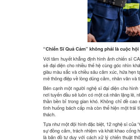
“Chiến Sĩ Quả Cảm” không phải là cuộc hội
Với tâm huyết khẳng định hình ảnh chiến sĩ CAN
sẽ đại diện cho nhiều thế hệ cùng góc nhìn kh
giàu màu sắc và chiều sâu cảm xúc, hứa hẹn t
mẽ thông điệp về lòng dũng cảm, nhân văn và t
Bên cạnh một người nghệ sĩ đại diện cho hình
nơi tuyến đầu sẽ luôn có một cá nhân lặng lẽ, nh
thần bền bỉ trong gian khó. Không chỉ đề cao 
tình huống bách cấp mà còn thể hiện một trái
thách.
Tựa như một đội hình đặc biệt, 12 nghệ sĩ củ
sự đồng cảm, trách nhiệm và khát khao cống hi
là bản đồ tư duy với cách xử lý chiến thuật th