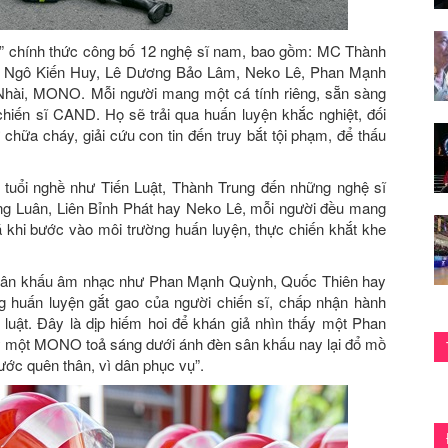
” chính thức công bố 12 nghệ sĩ nam, bao gồm: MC Thành
ên, Ngô Kiến Huy, Lê Dương Bảo Lâm, Neko Lê, Phan Mạnh
Nhài, MONO. Mỗi người mang một cá tính riêng, sẵn sàng
chiến sĩ CAND. Họ sẽ trải qua huấn luyện khắc nghiệt, đối
chữa cháy, giải cứu con tin đến truy bắt tội phạm, để thấu
 tuổi nghề như Tiến Luật, Thành Trung đến những nghệ sĩ
ng Luân, Liên Bỉnh Phát hay Neko Lê, mỗi người đều mang
á khi bước vào môi trường huấn luyện, thực chiến khắt khe
ới sân khấu âm nhạc như Phan Mạnh Quỳnh, Quốc Thiên hay
 huấn luyện gắt gao của người chiến sĩ, chấp nhận hành
kỷ luật. Đây là dịp hiếm hoi để khán giả nhìn thấy một Phan
y một MONO toả sáng dưới ánh đèn sân khấu nay lại đổ mồ
ước quên thân, vì dân phục vụ”.