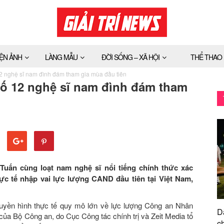
IỆN ẢNH
LÀNG MẪU
ĐỜI SỐNG – XÃ HỘI
THỂ THAO
2 nghệ sĩ nam đình đám tham gia mùa đầu tiên
bố 12 nghệ sĩ nam đình đám tham
uấn cùng loạt nam nghệ sĩ nổi tiếng chính thức xác
ực tế nhập vai lực lượng CAND đầu tiên tại Việt Nam,
truyền hình thực tế quy mô lớn về lực lượng Công an Nhân
D
 của Bộ Công an, do Cục Công tác chính trị và Zeit Media tổ
ch