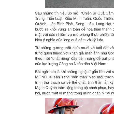
Sau những tín hiệu úp mở, “Chiến Sĩ Quả Cảm
Trung, Tiến Luật, Kiều Minh Tuấn, Quốc Thi
Quỳnh, Liên Bỉnh Phát, Song Luân, Long Hạt 
bước ra khỏi vùng an toàn để hóa thân thành 
mặt với các nhiệm vụ mô phỏng thực chiến, từ 
hiểu ý nghĩa của lòng quả cảm và kỷ luật.
Từ những gương mặt chín muồi về tuổi đời và
từng quen thuộc với khán giả màn ảnh như So
theo một “chất riêng” đầy tiềm năng để bứt ph
của lực lượng Công an Nhân dân Việt Nam.
Bất ngờ hơn là khi những nghệ sĩ gắn liền v
MONO lại sẵn sàng “dấn thân” vào môi trường
trình thử thách cả về thể chất, tinh thần lẫn 
Mạnh Quỳnh trầm lặng trong bộ cảnh phục, ha
hôi, nước mắt vì mang trong mình chân lý “Vì n