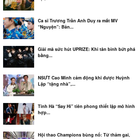
Ca sĩ Trương Trần Anh Duy ra mắt MV
“Nguyện”: Bản...
Giải mã sức hút UPRIZE: Khi tân binh bứt phá
bằng...
NSƯT Cao Minh cảm động khi được Huỳnh
Lập “tặng nhà”,...
Tinh Hà “Say Hi” tiên phong thiết lập mô hình
hợp...
Hội thao Champions bùng nổ: Từ thảm gai,