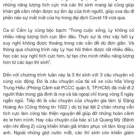
những năng lượng tích cực mà các thí sinh mang lại cũng giúp
khán giả cảm nhận được sự ấm áp của tình người, giúp xoa dịu đi
phần nào sự mất mát của họ trong đại dịch Covid-19 vừa qua.
Ca sĩ Cẩm Ly cũng bộc bạch: “Trong cuộc sống, Ly không có
nhiều năng lượng tích cực lắm đâu. Thực sự là như vậy bởi Ly
suy nghĩ không được thoáng trong các vấn đề dù đơn giản. Và
thông qua chương trình này Ly học hỏi thêm được rất nhiều điều,
học các suy nghĩ tích cực hơn, tự tạo cho mình nhiều năng lượng
hơn từ các bạn thí sinh”.
Đến với chương trình tuần này là 3 thí sinh với 3 câu chuyện vô
cùng xúc động. Đó là câu chuyện của tài xế xe cứu hỏa Vòng
Trung Hiếu (Phòng Cảnh sát PCCC quận 5, TP.HCM) đã mất đi 2
người thân trong gia đình là mẹ và bà ngoại chỉ trong vòng 5 ngày
ngắn ngủi. Tiếp đó là câu chuyện của chuyên gia tâm lý Đặng
Hoàng An (Công thông tin 1022 ) dù bị bại liệt 2 chân nhưng vẫn
tích cực làm công tác thiện nguyện để giúp đỡ những hoàn cảnh
éo le hơn mình. Hay câu chuyện của bác sĩ Lê Quang Mỹ (Bệnh
viện nhi đồng 2) cũng khiến khán giả khâm phục về tấm lòng của
anh. Ngoài những giọt nước mắt, các thí sinh còn khiến giám