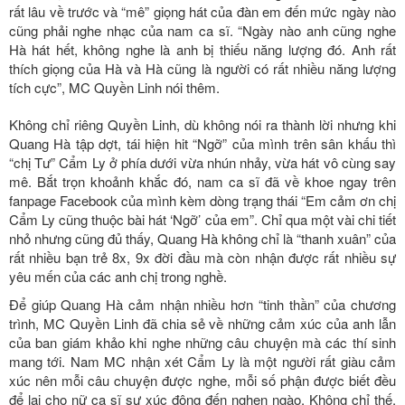
rất lâu về trước và “mê” giọng hát của đàn em đến mức ngày nào
cũng phải nghe nhạc của nam ca sĩ. “Ngày nào anh cũng nghe
Hà hát hết, không nghe là anh bị thiếu năng lượng đó. Anh rất
thích giọng của Hà và Hà cũng là người có rất nhiều năng lượng
tích cực”, MC Quyền Linh nói thêm.
Không chỉ riêng Quyền Linh, dù không nói ra thành lời nhưng khi
Quang Hà tập dợt, tái hiện hit “Ngỡ” của mình trên sân khấu thì
“chị Tư” Cẩm Ly ở phía dưới vừa nhún nhảy, vừa hát vô cùng say
mê. Bắt trọn khoảnh khắc đó, nam ca sĩ đã về khoe ngay trên
fanpage Facebook của mình kèm dòng trạng thái “Em cảm ơn chị
Cẩm Ly cũng thuộc bài hát ‘Ngỡ’ của em”. Chỉ qua một vài chi tiết
nhỏ nhưng cũng đủ thấy, Quang Hà không chỉ là “thanh xuân” của
rất nhiều bạn trẻ 8x, 9x đời đầu mà còn nhận được rất nhiều sự
yêu mến của các anh chị trong nghề.
Để giúp Quang Hà cảm nhận nhiều hơn “tinh thần” của chương
trình, MC Quyền Linh đã chia sẻ về những cảm xúc của anh lẫn
của ban giám khảo khi nghe những câu chuyện mà các thí sinh
mang tới. Nam MC nhận xét Cẩm Ly là một người rất giàu cảm
xúc nên mỗi câu chuyện được nghe, mỗi số phận được biết đều
để lại cho nữ ca sĩ sự xúc động đến nghẹn ngào. Không chỉ thế,