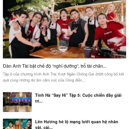
Dàn Anh Tài bật chế độ “nghỉ dưỡng”, trổ tài chăn...
Tập 5 của chương trình Anh Trai Vượt Ngàn Chông Gai 2026 công bố kết
quả cùng những dư âm cảm xúc của Công diễn...
Tinh Hà “Say Hi” Tập 5: Cuộc chiến đầy giải
trí...
Lên Hương hé lộ mạng lưới quan hệ nhân
vật, cài...