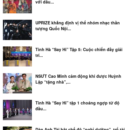
với dấu...
UPRIZE khẳng định vị thế nhóm nhạc thần
tượng Quốc Nội...
Tinh Hà “Say Hi” Tập 5: Cuộc chiến đầy giải
trí...
NSƯT Cao Minh cảm động khi được Huỳnh
Lập “tặng nhà”,...
Tinh Hà “Say Hi” tập 1 choáng ngợp từ độ
đầu...
Dàn Anh Tài bật chế độ “nghỉ dưỡng”, trổ tài