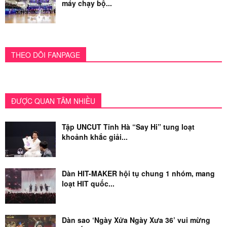
máy chạy bộ...
THEO DÕI FANPAGE
ĐƯỢC QUAN TÂM NHIỀU
Tập UNCUT Tinh Hà “Say Hi” tung loạt
khoảnh khắc giải...
Dàn HIT-MAKER hội tụ chung 1 nhóm, mang
loạt HIT quốc...
Dàn sao ‘Ngày Xửa Ngày Xưa 36’ vui mừng