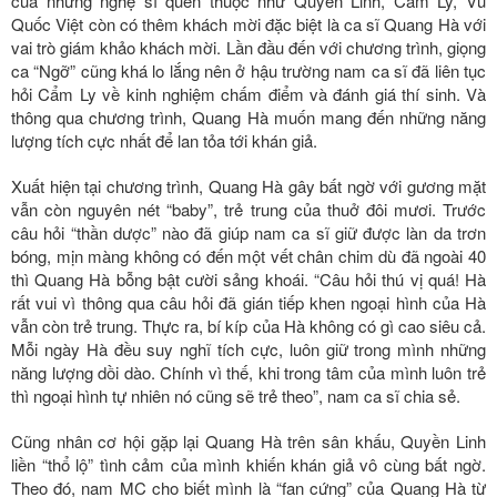
của những nghệ sĩ quen thuộc như Quyền Linh, Cẩm Ly, Vũ
Quốc Việt còn có thêm khách mời đặc biệt là ca sĩ Quang Hà với
vai trò giám khảo khách mời. Lần đầu đến với chương trình, giọng
ca “Ngỡ” cũng khá lo lắng nên ở hậu trường nam ca sĩ đã liên tục
hỏi Cẩm Ly về kinh nghiệm chấm điểm và đánh giá thí sinh. Và
thông qua chương trình, Quang Hà muốn mang đến những năng
lượng tích cực nhất để lan tỏa tới khán giả.
Xuất hiện tại chương trình, Quang Hà gây bất ngờ với gương mặt
vẫn còn nguyên nét “baby”, trẻ trung của thuở đôi mươi. Trước
câu hỏi “thần dược” nào đã giúp nam ca sĩ giữ được làn da trơn
bóng, mịn màng không có đến một vết chân chim dù đã ngoài 40
thì Quang Hà bỗng bật cười sảng khoái. “Câu hỏi thú vị quá! Hà
rất vui vì thông qua câu hỏi đã gián tiếp khen ngoại hình của Hà
vẫn còn trẻ trung. Thực ra, bí kíp của Hà không có gì cao siêu cả.
Mỗi ngày Hà đều suy nghĩ tích cực, luôn giữ trong mình những
năng lượng dồi dào. Chính vì thế, khi trong tâm của mình luôn trẻ
thì ngoại hình tự nhiên nó cũng sẽ trẻ theo”, nam ca sĩ chia sẻ.
Cũng nhân cơ hội gặp lại Quang Hà trên sân khấu, Quyền Linh
liền “thổ lộ” tình cảm của mình khiến khán giả vô cùng bất ngờ.
Theo đó, nam MC cho biết mình là “fan cứng” của Quang Hà từ