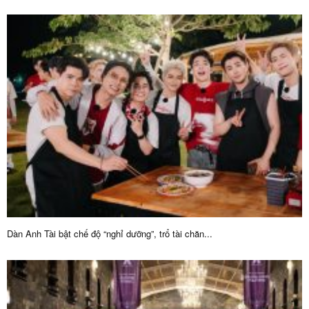
Dàn Anh Tài bật chế độ “nghỉ dưỡng”, trổ tài chăn...