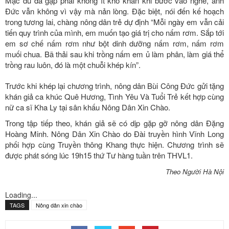
Mặc dù đã gặp phải không ít khó khăn khi bước vào nghề, anh
Đức vẫn không vì vậy mà nản lòng. Đặc biệt, nói đến kế hoạch
trong tương lai, chàng nông dân trẻ dự định “Mỗi ngày em vẫn cải
tiến quy trình của mình, em muốn tạo giá trị cho nấm rơm. Sắp tới
em sơ chế nấm rơm như bột dinh dưỡng nấm rơm, nấm rơm
muối chua. Bã thải sau khi trồng nấm em ủ làm phân, làm giá thể
trồng rau luôn, đó là một chuỗi khép kín”.
Trước khi khép lại chương trình, nông dân Bùi Công Đức gửi tặng
khán giả ca khúc Quê Hương, Tình Yêu Và Tuổi Trẻ kết hợp cùng
nữ ca sĩ Kha Ly tại sân khấu Nông Dân Xin Chào.­­
Trong tập tiếp theo, khán giả sẽ có dịp gặp gỡ nông dân Đặng
Hoàng Minh. Nông Dân Xin Chào do Đài truyền hình Vĩnh Long
phối hợp cùng Truyền thông Khang thực hiện. Chương trình sẽ
được phát sóng lúc 19h15 thứ Tư hàng tuần trên THVL1.
Theo Người Hà Nội
Loading...
TAGS
Nông dân xin chào