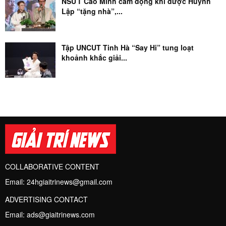
NSƯT Cao Minh cảm động khi được Huỳnh
Lập “tặng nhà”,...
Tập UNCUT Tinh Hà “Say Hi” tung loạt
khoảnh khắc giải...
COLLABORATIVE CONTENT
Email:
24hgiaitrinews@gmail.com
ADVERTISING CONTACT
Email:
ads@giaitrinews.com