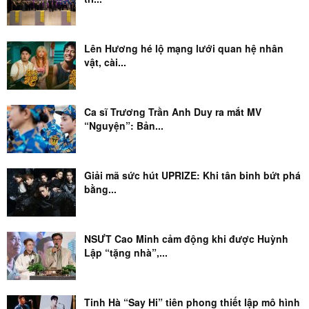
Lên Hương hé lộ mạng lưới quan hệ nhân
vật, cài...
Ca sĩ Trương Trần Anh Duy ra mắt MV
“Nguyện”: Bản...
Giải mã sức hút UPRIZE: Khi tân binh bứt phá
bằng...
NSƯT Cao Minh cảm động khi được Huỳnh
Lập “tặng nhà”,...
Tinh Hà “Say Hi” tiên phong thiết lập mô hình