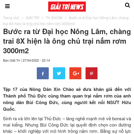
Trang chủ
GIẢI TRÍ
TV SHOW
Bước ra từ Đại học Nông Lâm, chàng
trai 8X hiện là ông chủ trại nấm rơm 3000m2
Bước ra từ Đại học Nông Lâm, chàng
trai 8X hiện là ông chủ trại nấm rơm
3000m2
Ban Giải Trí
|
27/04/2022 - 22:14
Tập 17 của Nông Dân Xin Chào sẽ đưa khán giả đến với
Thành phố Thủ Đức cùng tham quan trại nấm rơm của anh
nông dân Bùi Công Đức, cùng người kết nối NSƯT Hữu
Quốc.
Sinh ra và lớn lên tại Thủ Đức – làng nghề mạnh mẽ về bonsai và
mai kiểng. Nhưng Bùi Công Đức lại quyết định chọn con đường
khác – khởi nghiệp với mô hình trồng nấm rơm. Bằng sự nỗ lực