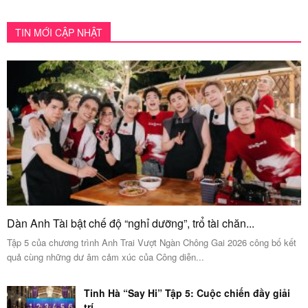
TIN MỚI CẬP NHẬT
Dàn Anh Tài bật chế độ “nghỉ dưỡng”, trổ tài chăn...
Tập 5 của chương trình Anh Trai Vượt Ngàn Chông Gai 2026 công bố kết
quả cùng những dư âm cảm xúc của Công diễn...
Tinh Hà “Say Hi” Tập 5: Cuộc chiến đầy giải
trí...