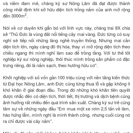
và niềm đam mê, chàng kỹ sư Nông Lâm đã đạt được thành
công nhất định khi sở hữu diện tích trồng nấm của anh mở rộng
2
đến 3000m
.
Nói về cơ duyên khi gắn bó với lĩnh vực này, chàng trai 8X chia
sẻ “Thủ Đức là vùng đất nổi tiếng cây mai vàng. Đức từng có suy
nghĩ sẽ tiếp nối những làng nghề truyền thống. Nhưng mai cần
diện tích lớn, ngày càng đô thị hóa, thay vì mở rộng diện tích theo
chiều ngang thì mình nghĩ làm sao để trồng tầng. Với tư thế tốt
nghiệp kỹ sư nông nghiệp, thôi thúc mình trồng sản phẩm có đặc
trưng riêng, đó là nấm sạch, theo hướng hữu cơ”.
Khởi nghiệp với số vốn gần 100 triệu cùng với nền tảng kiến thức
từ Đại học Nông Lâm, anh Đức cũng từng thua lỗ và gặp không ít
khó khăn ở giai đoạn đầu. Trong đó những khó khăn tiên quyết
được nhắc đến có diện tích, thời tiết, thị trường và dịch bệnh cũng
ảnh hưởng rất nhiều đến quá trình sản xuất. Chàng kỹ sư trẻ cũng
tâm sự về những ngày đầu “Em mua một xe rơm 2,5 tấn về làm,
hào hứng lắm, mình nghĩ là mình thành công, nhưng cuối cùng nó
ra chỉ được vài cây nấm”.