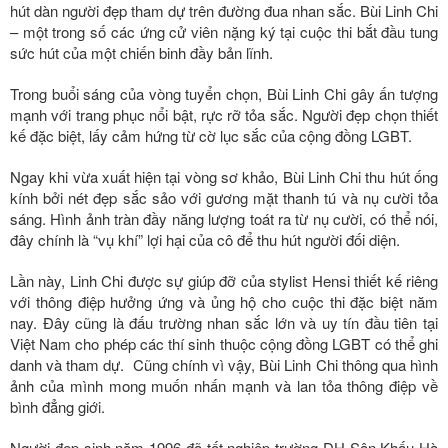
hút dàn người đẹp tham dự trên đường đua nhan sắc. Bùi Linh Chi
– một trong số các ứng cử viên nặng ký tại cuộc thi bắt đầu tung
sức hút của một chiến binh đầy bản lĩnh.
Trong buổi sáng của vòng tuyển chọn, Bùi Linh Chi gây ấn tượng
mạnh với trang phục nổi bật, rực rỡ tỏa sắc. Người đẹp chọn thiết
kế đặc biệt, lấy cảm hứng từ cờ lục sắc của cộng đồng LGBT.
Ngay khi vừa xuất hiện tại vòng sơ khảo, Bùi Linh Chi thu hút ống
kính bởi nét đẹp sắc sảo với gương mặt thanh tú và nụ cười tỏa
sáng. Hình ảnh tràn đầy năng lượng toát ra từ nụ cười, có thể nói,
đây chính là “vụ khí” lợi hại của cô để thu hút người đối diện.
Lần này, Linh Chi được sự giúp đỡ của stylist Hensi thiết kế riêng
với thông điệp hưởng ứng và ủng hộ cho cuộc thi đặc biệt năm
nay. Đây cũng là đấu trường nhan sắc lớn và uy tín đầu tiên tại
Việt Nam cho phép các thí sinh thuộc cộng đồng LGBT có thể ghi
danh và tham dự. Cũng chính vì vậy, Bùi Linh Chi thông qua hình
ảnh của mình mong muốn nhấn mạnh và lan tỏa thông điệp về
bình đẳng giới.
Người đẹp sinh năm 1996 đã tốt nghiệp trường ĐH Sân Khấu Hà