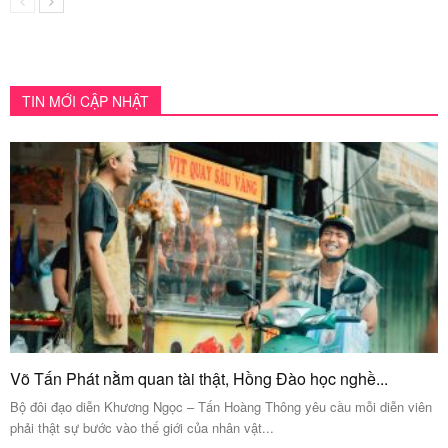
TIN MỚI CẬP NHẬT
Võ Tấn Phát nằm quan tài thật, Hồng Đào học nghề...
Bộ đôi đạo diễn Khương Ngọc – Tấn Hoàng Thông yêu cầu mỗi diễn viên
phải thật sự bước vào thế giới của nhân vật...