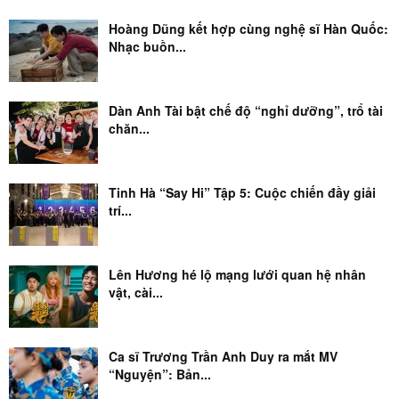
Hoàng Dũng kết hợp cùng nghệ sĩ Hàn Quốc:
Nhạc buồn...
Dàn Anh Tài bật chế độ “nghỉ dưỡng”, trổ tài
chăn...
Tinh Hà “Say Hi” Tập 5: Cuộc chiến đầy giải
trí...
Lên Hương hé lộ mạng lưới quan hệ nhân
vật, cài...
Ca sĩ Trương Trần Anh Duy ra mắt MV
“Nguyện”: Bản...