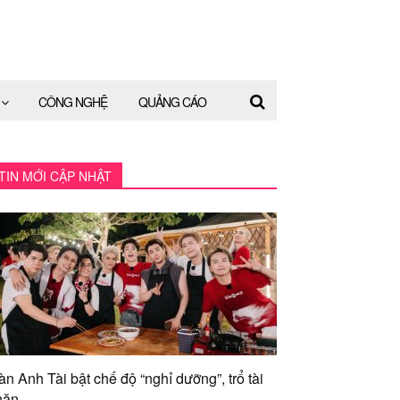
CÔNG NGHỆ
QUẢNG CÁO
TIN MỚI CẬP NHẬT
àn Anh Tài bật chế độ “nghỉ dưỡng”, trổ tài
ăn...