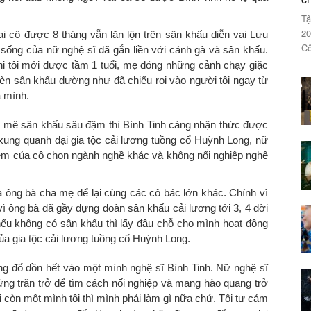
Tậ
20
ai
cô được
8 tháng vẫn lăn lộn trên sân khấu diễn vai Lưu
Cô
c sống của nữ nghệ sĩ đã gắn liền với cánh gà và sân khấu.
hi
tôi mới được tầm 1 tuổi
, mẹ đ
óng những cảnh chạy giặc
n sân khấu dường như đã chiếu rọi vào người tôi ngay từ
a mình.
 mê sân khấu sâu đậm thì Bình Tinh càng nhận thức được
xung quanh đại gia tộc cải lương tuồng cổ Huỳnh Long, nữ
ị em của cô chọn ngành nghề khác và không nối nghiệp nghệ
của ông bà cha mẹ để lại cùng các cô bác lớn khác. Chính vì
 vì ông bà đã gầy dựng đoàn sân khấu cải lương tới 3, 4 đời
ếu không có sân khấu thì lấy đâu chỗ cho mình hoạt động
của gia tộc cải lương tuồng cổ Huỳnh Long.
ọng đổ dồn hết vào một mình nghệ sĩ Bình Tinh. Nữ nghệ sĩ
ng trăn trở để tìm cách nối nghiệp và mang hào quang trở
ồi còn một mình tôi thì mình phải làm gì nữa chứ. Tôi tự cảm