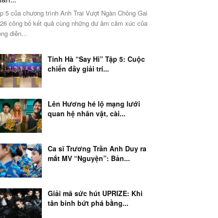
p 5 của chương trình Anh Trai Vượt Ngàn Chông Gai
26 công bố kết quả cùng những dư âm cảm xúc của
ng diễn...
Tinh Hà “Say Hi” Tập 5: Cuộc
chiến đầy giải trí...
Lên Hương hé lộ mạng lưới
quan hệ nhân vật, cài...
Ca sĩ Trương Trần Anh Duy ra
mắt MV “Nguyện”: Bản...
Giải mã sức hút UPRIZE: Khi
tân binh bứt phá bằng...