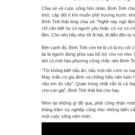
Chia sẻ về cuộc sống hôn nhân, Bình Tinh cho 
thời, cặp đôi ít khi muốn phô trương trước kh
Bình Tinh thật lòng chia sẻ: “Nghề này ngộ lắ
chỉ cần biết họ có người yêu hoặc có vợ có ch
lắm. Cho nên hầu như tôi đi hát, đi diễn đều tự 
Bên cạnh đó, Bình Tinh còn hé lộ cô là trụ cột c
lại là người đứng phía sau hỗ trợ cho vợ như
bởi có một hậu phương vững chắc nên Bình Tin
“Tôi không biết nấu ăn, nấu một nồi cơm ra s
May mắn có gia đình và chồng hiểu nên luôn h
nấu em ăn vậy”. Quan trọng nhất vẫn là cả ha
cho con gái”, Bình Tinh thật thà cho hay.
Nhìn lại những gì đã qua, phải công nhận một
thăng trầm sự nghiệp cũng như những biến cố 
một cuộc sống viên mãn.