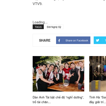
VTV9.
Loading...
TAGS
Đời Nghệ Sỹ
SHARE
Share on Facebook
T
Dàn Anh Tài bật chế độ “nghỉ dưỡng”,
Tinh Hà “Sa
trổ tài chăn...
đầy giải trí..