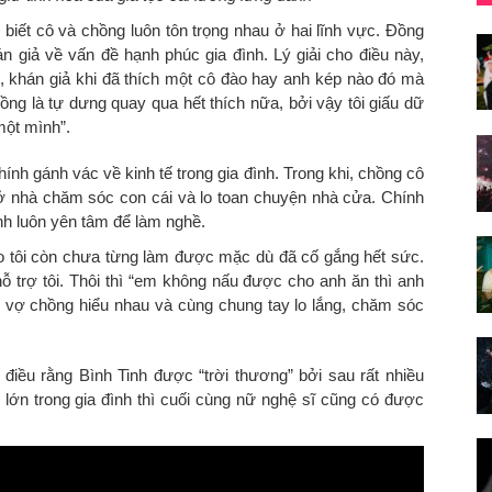
biết cô và chồng luôn tôn trọng nhau ở hai lĩnh vực. Đồng
án giả về vấn đề hạnh phúc gia đình. Lý giải cho điều này,
m, khán giả khi đã thích một cô đào hay anh kép nào đó mà
ồng là tự dưng quay qua hết thích nữa, bởi vậy tôi giấu dữ
một mình”.
hính gánh vác về kinh tế trong gia đình. Trong khi, chồng cô
 ở nhà chăm sóc con cái và lo toan chuyện nhà cửa. Chính
h luôn yên tâm để làm nghề.
ao tôi còn chưa từng làm được mặc dù đã cố gắng hết sức.
ỗ trợ tôi. Thôi thì “em không nấu được cho anh ăn thì anh
i vợ chồng hiểu nhau và cùng chung tay lo lắng, chăm sóc
 điều rằng Bình Tinh được “trời thương” bởi sau rất nhiều
lớn trong gia đình thì cuối cùng nữ nghệ sĩ cũng có được