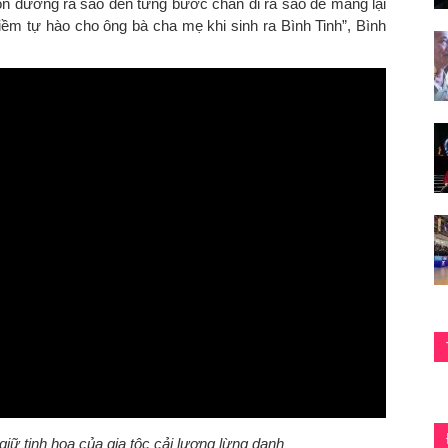
con đường ra sao đến từng bước chân đi ra sao để mang lại
iềm tự hào cho ông bà cha mẹ khi sinh ra Bình Tinh”, Bình
n giữ tinh hoa của gia tộc cải lương lừng danh