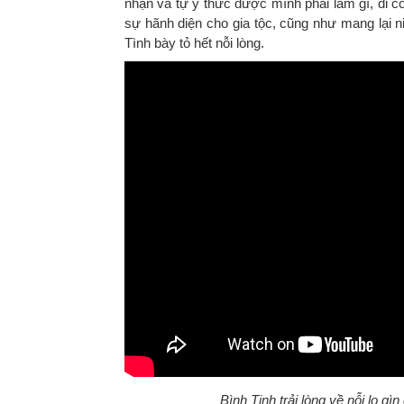
nhận và tự ý thức được mình phải làm gì, đi 
sự hãnh diện cho gia tộc, cũng như mang lại n
Tình bày tỏ hết nỗi lòng.
Bình Tinh trải lòng về nỗi lo gì