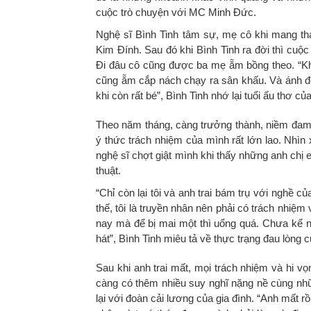
cuộc trò chuyện với MC Minh Đức.
Nghệ sĩ Bình Tinh tâm sự
, mẹ cô
khi mang th
Kim Đính. Sau đó khi Bình Tinh ra đời thì cuộ
Đi đâu cô cũng được ba mẹ ẵm bồng theo. “
K
cũng ẵm cắp nách chạy ra sân khấu. Và ánh đè
khi còn rất bé”, Bình Tinh nhớ lại tuổi ấu thơ củ
Theo năm tháng
,
càng trưởng thành
,
niềm đam
ý thức trách nhiệm của mình
rất
lớn lao. Nhìn 
nghệ sĩ chợt giật mình khi thấy những anh ch
thuật.
“Chỉ còn lại tôi và anh trai bám trụ với nghề 
thế, tôi là truyền nhân nên phải có trách nhiệm
nay mà để bị mai một thì uổng quá. Chưa kể n
hát”, Bình Tinh miêu tả về thực trạng đau lòng 
Sau khi anh trai mất, mọi trách nhiệm và hi v
càng có thêm nhiều suy nghĩ nặng nề cùng nhữ
lại với đoàn cải lương của gia đình. “Anh mất r