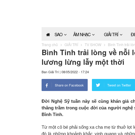
SAO
ÂM NHẠC
GIẢI TRÍ
Đ
Trang chủ
GIẢI TRÍ
TV SHOW
Bình Tinh trải lò
Bình Tinh trải lòng về nỗi 
lương lừng lẫy một thời
Ban Giải Trí
|
08/05/2022 - 17:24
Share on Facebook
Tweet on Twitter
Đời Nghệ Sỹ tuần này sẽ cùng khán giả ch
thăng trầm trong cuộc đời của người nghệ s
Bình Tinh.
Từ một cô bé phải sống xa cha mẹ từ thuở lọt l
đó là những khoảnh khắc vinh quang và những