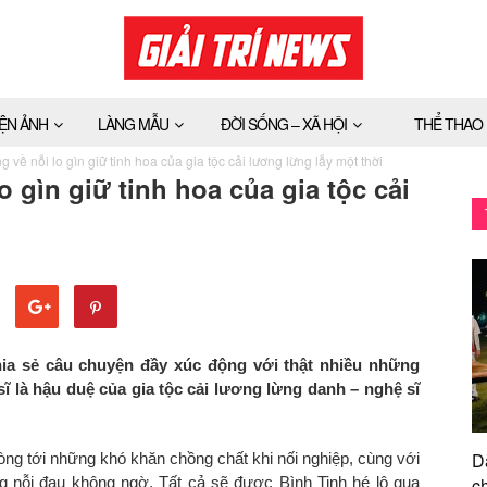
IỆN ẢNH
LÀNG MẪU
ĐỜI SỐNG – XÃ HỘI
THỂ THAO
ng về nỗi lo gìn giữ tinh hoa của gia tộc cải lương lừng lẫy một thời
lo gìn giữ tinh hoa của gia tộc cải
ia sẻ câu chuyện đầy xúc động với thật nhiều những
ĩ là hậu duệ của gia tộc cải lương lừng danh
–
nghệ sĩ
D
òng tới những khó khăn chồng chất khi nối nghiệp, cùng với
 nỗi đau không ngờ. Tất cả sẽ được Bình Tinh hé lộ qua
ch