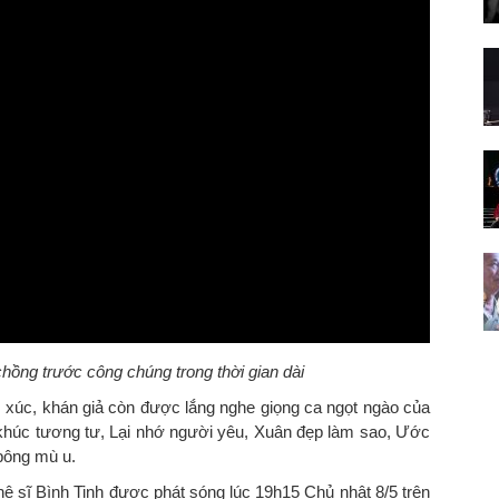
 chồng trước công chúng trong thời gian dài
úc, khán giả còn được lắng nghe giọng ca ngọt ngào của
khúc tương tư, Lại nhớ người yêu, Xuân đẹp làm sao, Ước
bông mù u.
ệ sĩ Bình Tinh được phát sóng lúc 19h15 Chủ nhật 8/5 trên