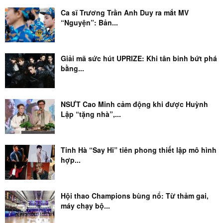
Ca sĩ Trương Trần Anh Duy ra mắt MV
“Nguyện”: Bản...
Giải mã sức hút UPRIZE: Khi tân binh bứt phá
bằng...
NSƯT Cao Minh cảm động khi được Huỳnh
Lập “tặng nhà”,...
Tinh Hà “Say Hi” tiên phong thiết lập mô hình
hợp...
Hội thao Champions bùng nổ: Từ thảm gai,
máy chạy bộ...