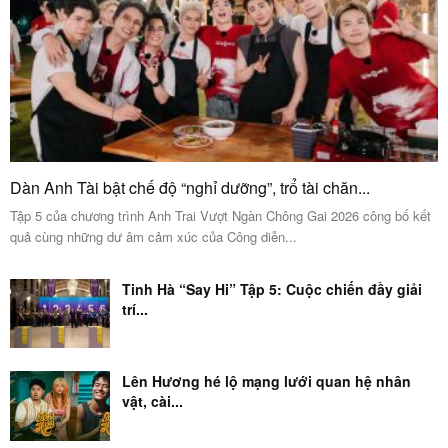
Dàn Anh Tài bật chế độ “nghỉ dưỡng”, trổ tài chăn...
Tập 5 của chương trình Anh Trai Vượt Ngàn Chông Gai 2026 công bố kết
quả cùng những dư âm cảm xúc của Công diễn...
Tinh Hà “Say Hi” Tập 5: Cuộc chiến đầy giải
trí...
Lên Hương hé lộ mạng lưới quan hệ nhân
vật, cài...