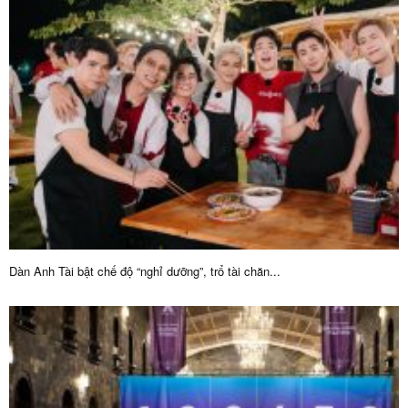
Dàn Anh Tài bật chế độ “nghỉ dưỡng”, trổ tài chăn...