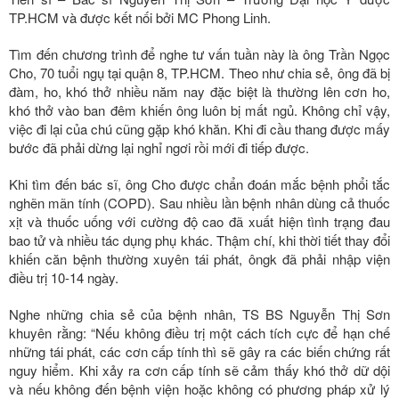
TP.HCM và được kết nối bởi MC Phong Linh.
Tìm đến chương trình để nghe tư vấn tuần này là ông Trần Ngọc
Cho, 70 tuổi ngụ tại quận 8, TP.HCM. Theo như chia sẻ, ông đã bị
đàm, ho, khó thở nhiều năm nay đặc biệt là thường lên cơn ho,
khó thở vào ban đêm khiến ông luôn bị mất ngủ. Không chỉ vậy,
việc đi lại của chú cũng gặp khó khăn. Khi đi cầu thang được mấy
bước đã phải dừng lại nghỉ ngơi rồi mới đi tiếp được.
Khi tìm đến bác sĩ, ông Cho được chẩn đoán mắc bệnh phổi tắc
nghẽn mãn tính (COPD). Sau nhiều lần bệnh nhân dùng cả thuốc
xịt và thuốc uống với cường độ cao đã xuất hiện tình trạng đau
bao tử và nhiều tác dụng phụ khác. Thậm chí, khi thời tiết thay đổi
khiến căn bệnh thường xuyên tái phát, ôngk đã phải nhập viện
điều trị 10-14 ngày.
Nghe những chia sẻ của bệnh nhân, TS BS Nguyễn Thị Sơn
khuyên rằng: “Nếu không điều trị một cách tích cực để hạn chế
những tái phát, các cơn cấp tính thì sẽ gây ra các biến chứng rất
nguy hiểm. Khi xảy ra cơn cấp tính sẽ cảm thấy khó thở dữ dội
và nếu không đến bệnh viện hoặc không có phương pháp xử lý