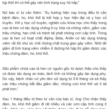
kịp thời thì có thể gây nên tình trạng suy hô hấp.”
Nữ bác sĩ tư vấn thêm: “Xu hướng hiện nay trong điều trị căn
bệnh đàm, ho, khó thở là kết hợp y học hiện đại và y học cổ
truyền. Với y học cổ truyền, nghiên cứu khoa học cho thấy trong
cao lá hen có tác dụng chống ô-xy hóa và chống viêm, giảm các
triệu chứng, hạn chế và tránh tái phát những cơn cấp tính. Trong
cao lá hen có hoạt chất Alpha, Beta, Anilin có tác dụng kháng
viêm rất tốt như ức chế những chất trung gian gây viêm. Nhờ đó
giảm đi tình trạng viêm nhiễm ở đường hô hấp thì giảm được các
triệu chứng đàm, ho, khó thở.
Sản phẩm chứa cao lá hen có nguồn gốc từ dược thảo cho thấy
có được tác dụng an toàn, lành tính và không gây tác dụng phụ.
Do vậy, bệnh nhân cứ yên tâm sử dụng từ 3-6 tháng và sẽ thấy
các triệu chứng bắt đầu giảm dần, những cơn khó thở sẽ ít tái
phát hơn.”
Sau 1 tháng điều trị theo tư vấn của bác sĩ, ông Cho nhận thấy
đàm, ho, khó thở giảm đi rất nhiều và các cơn cấp tính cũng ít
hẳn. Nhờ vậy, giúp ông cải thiện được việc đi lại dễ dàng hơn,