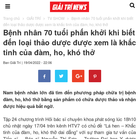
Trang chủ
GIẢI TRÍ
TV SHOW
Bệnh nhân 70 tuổi phấn khởi khi biết
đến loại thảo dược được xem là khắc tinh của đàm, ho, khó thở
Bệnh nhân 70 tuổi phấn khởi khi biết
đến loại thảo dược được xem là khắc
tinh của đàm, ho, khó thở
Ban Giải Trí
|
19/04/2022 - 22:06
Nam
bệnh nhân lớn đã tìm đến phương pháp chữa trị
bệnh
đàm, ho, khó thở bằng
sản phẩm có chứa dược thảo và nhận
được hiệu quả bất ngờ.
Tập 24 chương trình Hỏi bác sĩ chuyên khoa phát sóng lúc 18h10
chủ nhật ngày 17/04 trên kênh HTV7 có chủ đề “Lá hen – Khắc
tinh của đàm, ho, khó thở dai dẳng” với sự tham gia tư vấn của
Tiến sĩ – Bác sĩ Nguyễn Thị Sơn – Trường Đại học Y dược