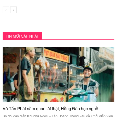
TIN MỚI CẬP NHẬT
Võ Tấn Phát nằm quan tài thật, Hồng Đào học nghề...
Bộ đôi đạo diễn Khương Ngọc – Tấn Hoàng Thông yêu cầu mỗi diễn viên