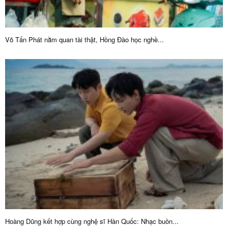
Võ Tấn Phát nằm quan tài thật, Hồng Đào học nghề...
Hoàng Dũng kết hợp cùng nghệ sĩ Hàn Quốc: Nhạc buồn...