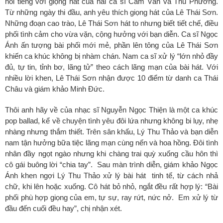
nổi tiếng
với giọng hát của
hai ca sĩ Cẩm Vân và Thu Phương.
Từ những ngày thi đầu, anh yêu thích giọng hát
của
Lê Thái Sơn
.
N
hững đoạn cao trào
, Lê Thái Sơn
hát to nhưng biết tiết chế, điều
phối tình cảm cho vừa vặn, cộng hưởng với bạn diễn. Ca sĩ Ngọc
Ánh ấn tượng bài phối mới mẻ, phần lên tông của Lê Thái Sơn
khiến ca khúc không bị nhàm chán. Nam ca sĩ xử lý “lớn nhỏ đầy
đủ, tự tin, tỉnh bơ, lãng tử” theo cách lãng mạn của bài hát. Với
nhiều lời khen, Lê Thái Sơn nhận được 10 điểm từ danh ca Thái
Châu và giám khảo Minh Đức.
Thôi anh hãy về của nhạc sĩ Nguyễn Ngọc Thiện là một ca khúc
pop ballad, kể về chuyện tình yêu đôi lứa nhưng không bi lụy, nhẹ
nhàng nhưng thắm thiết. Trên sân khấu, Lý Thu Thảo và bạn diễn
nam tận hưởng bữa tiệc lãng mạn cùng nến và hoa hồng. Đôi tình
nhân đầy ngọt ngào nhưng khi chàng trai quỳ xuống cầu hôn thì
cô gái buông lời “chia tay”. Sau màn trình diễn, giám khảo Ngọc
Ánh khen ngợi Lý Thu Thảo xử lý bài hát tinh tế, từ cách nhả
chữ, khi lên hoặc xuống. Cô hát bỏ nhỏ, ngắt đều rất hợp lý: “Bài
phối phù hợp giọng
của
em
,
tự sự, ray rứt
,
nức nở. Em xử lý từ
đầu đến cuối đều hay”, chị nhận xét.