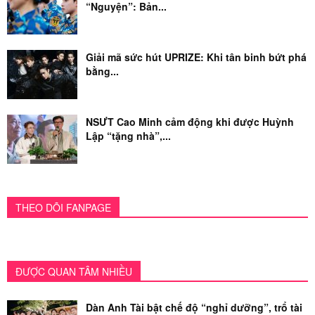
“Nguyện”: Bản...
Giải mã sức hút UPRIZE: Khi tân binh bứt phá
bằng...
NSƯT Cao Minh cảm động khi được Huỳnh
Lập “tặng nhà”,...
THEO DÕI FANPAGE
ĐƯỢC QUAN TÂM NHIỀU
Dàn Anh Tài bật chế độ “nghỉ dưỡng”, trổ tài