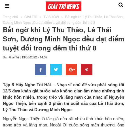
Trang chủ
GIẢI TRÍ
TV SHOW
Bất ngờ khi Lý Thu Thảo, Lê Thái Sơn,
Dương Minh Ngọc đều đạt điểm tuyệt đối trong đêm thi thứ 8
Bất ngờ khi Lý Thu Thảo, Lê Thái
Sơn, Dương Minh Ngọc đều đạt điểm
tuyệt đối trong đêm thi thứ 8
Ban Giải Trí
|
13/05/2022 - 14:37
Tập 8 Hãy Nghe Tôi Hát – Nhạc sĩ chủ đề vừa phát sóng tối
12/5 đưa khán giả bước vào không gian âm nhạc những tình
khúc hồn nhiên, trong trẻo và lãng mạn của nhạc sĩ Nguyễn
Ngọc Thiện, bên cạnh 3 phần thi xuất sắc của Lê Thái S
ơ
n,
Lý Thu Thảo và Dương Minh Ngọc.
Nguyễn Ngọc Thiện là tác giả của rất nhiều tình khúc hồn nhiên,
trong trẻo và lãng mạn. Ngoài Ơi cuộc sống mến thương, ông