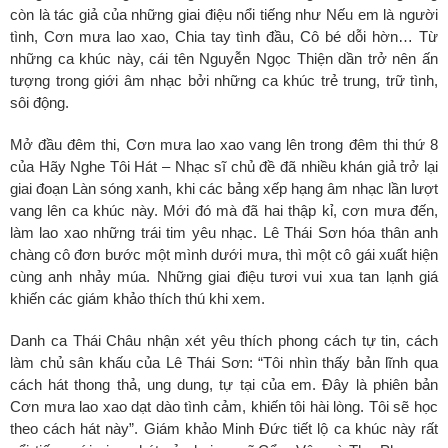
còn là tác giả của những giai điệu nổi tiếng như Nếu em là người
tình, Cơn mưa lao xao, Chia tay tình đầu, Cô bé dỗi hờn… Từ
những ca khúc này, cái tên Nguyễn Ngọc Thiện dần trở nên ấn
tượng trong giới âm nhạc bởi những ca khúc trẻ trung, trữ tình,
sôi động.
Mở đầu đêm thi, Cơn mưa lao xao vang lên trong đêm thi thứ 8
của Hãy Nghe Tôi Hát – Nhạc sĩ chủ đề đã nhiều khán giả trở lại
giai đoạn Làn sóng xanh, khi các bảng xếp hạng âm nhạc lần lượt
vang lên ca khúc này. Mới đó mà đã hai thập kỉ, cơn mưa đến,
làm lao xao những trái tim yêu nhạc. Lê Thái Sơn hóa thân anh
chàng cô đơn bước một mình dưới mưa, thì một cô gái xuất hiện
cùng anh nhảy múa. Những giai điệu tươi vui xua tan lạnh giá
khiến các giám khảo thích thú khi xem.
Danh ca Thái Châu nhận xét yêu thích phong cách tự tin, cách
làm chủ sân khấu của Lê Thái Sơn: “Tôi nhìn thấy bản lĩnh qua
cách hát thong thả, ung dung, tự tại của em. Đây là phiên bản
Cơn mưa lao xao dạt dào tình cảm, khiến tôi hài lòng. Tôi sẽ học
theo cách hát này”
.
Giám khảo Minh Đức tiết lộ ca khúc
này
rất