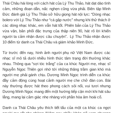
Thái Châu hài lòng với cách hát của Lý Thu Thảo, hát dạt dào tình
cảm, những đoạn dằn, nấc nghẹn cũng vừa phải
.
Biên tập Minh
Đức đánh giá Lý Thu Thảo sở hữu giọng hát nội lực: “Dòng nhạc
bolero với Lý Thu Thảo như “cá gặp nước” nhưng khi thử thách ở
các dòng nhạc khác, em vẫn hát tốt. Phiên bản của Lý Thu Thảo
vừa vặn, bản phối đặc trưng của thập niên 90, hát rõ lời khiến
người ta cảm nhận được câu chuyện”. Lý Thu Thảo nhận được
10 điểm từ danh ca Thái Châu và giám khảo Minh Đức.
Từ trước đến nay, hình ảnh người phụ nữ Việt Nam được các
nhạc sĩ mô tả dưới nhiều hình thức tâm trạng đời thường khác
nhau. Thông qua “sợi tóc trắng” của ca khúc Người mẹ, nhạc sĩ
Nguyễn Ngọc Thiện gợi nhớ tới những thăng trầm gian khó mà
người mẹ phải gánh chịu. Dương Minh Ngọc trình diễn ca khúc
đầy cảm động cùng hoạt cảnh người mẹ che chở đàn con. Bài
này thường được hát theo phong cách sôi nổi, vui tươi nhưng
Dương Minh Ngọc mang đến một hướng tiếp cận mới khi hát sâu
lắng, mang lại cảm giác nhẹ nhàng với phần hòa âm hoài cổ.
Danh ca Thái Châu yêu thích tiết tấu của một ca khúc ca ngợi