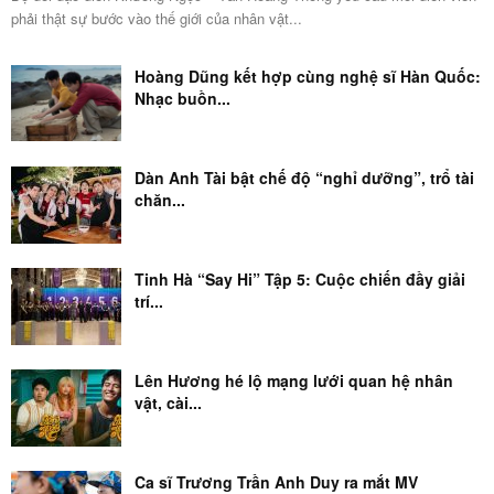
phải thật sự bước vào thế giới của nhân vật...
Hoàng Dũng kết hợp cùng nghệ sĩ Hàn Quốc:
Nhạc buồn...
Dàn Anh Tài bật chế độ “nghỉ dưỡng”, trổ tài
chăn...
Tinh Hà “Say Hi” Tập 5: Cuộc chiến đầy giải
trí...
Lên Hương hé lộ mạng lưới quan hệ nhân
vật, cài...
Ca sĩ Trương Trần Anh Duy ra mắt MV