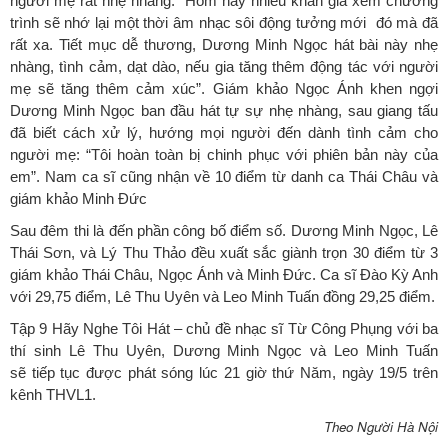
người mẹ rất nhẹ nhàng: “Hôm nay nhiều khán giả xem chương
trình sẽ nhớ lại một thời âm nhạc sôi động tưởng mới đó mà đã
rất xa. Tiết mục dễ thương, Dương Minh Ngọc hát bài này nhẹ
nhàng, tình cảm, dạt dào, nếu gia tăng thêm động tác với người
mẹ sẽ tăng thêm cảm xúc”. Giám khảo Ngọc Ánh khen ngợi
Dương Minh Ngọc ban đầu hát tự sự nhẹ nhàng, sau giang tấu
đã biết cách xử lý, hướng mọi người đến dành tình cảm cho
người mẹ
: “
Tôi hoàn toàn bị chinh phục với phiên bản này của
em”. Nam ca sĩ cũng nhận về 10 điểm từ danh ca Thái Châu và
giám khảo Minh Đức
Sau đêm thi là đến phần công bố điểm số. Dương Minh Ngọc, Lê
Thái Sơn, và Lý Thu Thảo đều xuất sắc giành trọn 30 điểm từ 3
giám khảo Thái Châu, Ngọc Ánh và Minh Đức. Ca sĩ Đào Kỳ Anh
với 29,75
điểm
, Lê Thu Uyên và Leo Minh Tuấn đồng 29,25 điểm.
Tập 9 Hãy Nghe Tôi Hát –
chủ đề
nhạc sĩ Từ Công Phụng
với ba
thí sinh
Lê Thu Uyên, Dương Minh Ngọc và Leo Minh Tuấn
sẽ
tiếp tục được
phát sóng lúc 21 giờ thứ Năm, ngày 19/5 trên
kênh THVL1.
Theo Người Hà Nội