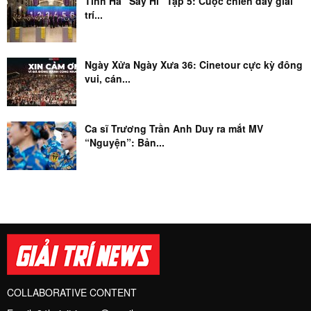
Tinh Hà “Say Hi” Tập 5: Cuộc chiến đầy giải
trí...
Ngày Xửa Ngày Xưa 36: Cinetour cực kỳ đông
vui, cán...
Ca sĩ Trương Trần Anh Duy ra mắt MV
“Nguyện”: Bản...
COLLABORATIVE CONTENT