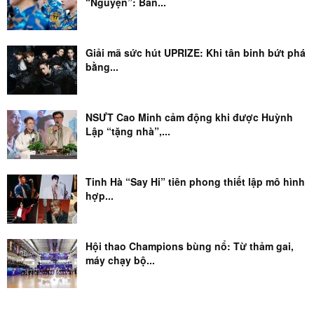
“Nguyện”: Bản...
Giải mã sức hút UPRIZE: Khi tân binh bứt phá
bằng...
NSƯT Cao Minh cảm động khi được Huỳnh
Lập “tặng nhà”,...
Tinh Hà “Say Hi” tiên phong thiết lập mô hình
hợp...
Hội thao Champions bùng nổ: Từ thảm gai,
máy chạy bộ...