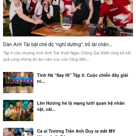
Dàn Anh Tài bật chế độ “nghỉ dưỡng”, trổ tài chăn...
Tập 5 của chương trình Anh Trai Vượt Ngàn Chông Gai 2026 công bố kết
quả cùng những dư âm cảm xúc của Công diễn...
Tinh Hà “Say Hi” Tập 5: Cuộc chiến đầy giải
trí...
Lên Hương hé lộ mạng lưới quan hệ nhân
vật, cài...
Ca sĩ Trương Trần Anh Duy ra mắt MV