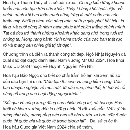
Hoa hậu Thanh Thủy chia sẻ cảm xúc:
“Chứng kiến từng khoảnh
khắc của các bạn trên sân khấu, Thủy không khỏi hoài niệm về
chính mình khi bản thân mình cũng từng là một phần của sân
khấu này. Những cảm xúc dâng trào, những giây phút hồi hộp, lo
lắng, và cuối cùng là niềm hạnh phúc khi chiến thắng chính mình.
Tất cả đều trở thành những khoảnh khắc đáng nhớ trong tuổi trẻ
chúng ta. Mong rằng hành trình phía trước của các bạn thật rực
rỡ và mang đến nhiều giá trị tốt đẹp”.
Chương trình đã diễn ra thành công tốt đẹp, Ngô Nhật Nguyên đã
xuất sắc đạt được danh hiệu Nam vương Mr UD 2024. Hoa khôi
Miss UD 2024 thuộc về Huỳnh Nguyễn Yến Nhi.
Hoa hậu Bảo Ngọc cho biết cô phải trầm trồ lên khi xem hồ sơ
của các bạn thí sinh:
“Các bạn thí sinh vô cùng tiềm năng. Các
bạn chuyên nghiệp về mọi mặt, từ sắc vóc, hình thể, trí tuệ và rất
năng nổ trong các hoạt động ngoại khóa.”
“Kết quả vô cùng xứng đáng sau nhiều vòng thi, cả hai bạn Hoa
khôi và Nam vương đều là những nhân tố rất xuất sắc. Với sự tỏa
sáng như vậy, mong rằng các bạn sẽ còn vươn xa hơn nữa ở các
cuộc thi quốc gia và quốc tế trong tương lai”
– Đại sứ cuộc thi
Hoa hậu Quốc gia Việt Nam 2024 chia sẻ thêm.