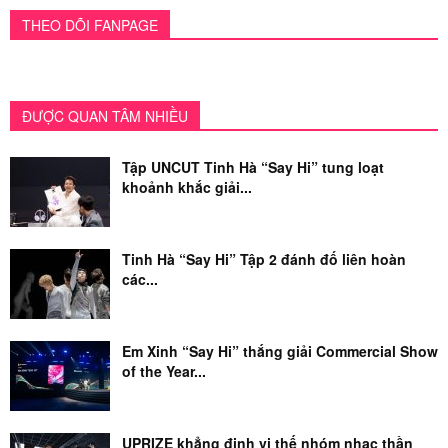
THEO DÕI FANPAGE
ĐƯỢC QUAN TÂM NHIỀU
Tập UNCUT Tinh Hà “Say Hi” tung loạt
khoảnh khắc giải...
Tinh Hà “Say Hi” Tập 2 đánh đố liên hoàn
các...
Em Xinh “Say Hi” thắng giải Commercial Show
of the Year...
UPRIZE khẳng định vị thế nhóm nhạc thần