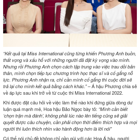
“Kết quả tại Miss International cũng từng khiến Phương Anh buồn,
thất vọng và xấu hổ với những người đã đặt kỳ vọng vào mình.
Nhưng rồi Phương Anh chọn cách tập trung vào việc trau dồi bản
thân, mình chọn tiếp tục chương trình học thạc sĩ và cố gắng nỗ
lực. Phương Anh nhận ra, chỉ cần mình cố gắng thì cuộc đời sẽ
trả lại cho mình kết quả bằng cách khác.”
– Á hậu Phương chia sẻ
về áp lực sau khi trở về từ cuộc thi Miss International 2022.
Khi được đặt câu hỏi về việc làm thế nào khi đứng giữa dòng dư
luận quá mạnh mẽ, Hoa hậu Bảo Ngọc bày tỏ:
“Mình cần biết
‘chọn trận mà đánh’, không phải lúc nào lên tiếng cũng sẽ giải
quyết được câu chuyện, cần phải chọn thời điểm thích hợp và mọi
người thì luôn thích nhìn vào hành động hơn là lời nói”
Có thể nói chủ đề không chỉ gần gũi với các Hoa Á hậu, người