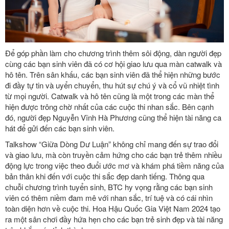
Để góp phần làm cho chương trình thêm sôi động, dàn người đẹp
cùng các bạn sinh viên đã có cơ hội giao lưu qua màn catwalk và
hô tên. Trên sân khấu, các bạn sinh viên đã thể hiện những bước
đi đầy tự tin và uyển chuyển, thu hút sự chú ý và cổ vũ nhiệt tình
từ mọi người. Catwalk và hô tên cũng là một trong các màn thể
hiện được trông chờ nhất của các cuộc thi nhan sắc. Bên cạnh
đó, người đẹp Nguyễn Vĩnh Hà Phương cũng thể hiện tài năng ca
hát để gửi đến các bạn sinh viên.
Talkshow “Giữa Dòng Dư Luận” không chỉ mang đến sự trao đổi
và giao lưu, mà còn truyền cảm hứng cho các bạn trẻ thêm nhiều
động lực trong việc theo đuổi ước mơ và khám phá tiềm năng của
bản thân khi đến với cuộc thi sắc đẹp danh tiếng. Thông qua
chuỗi chương trình tuyển sinh, BTC hy vọng rằng các bạn sinh
viên có thêm niềm đam mê với nhan sắc, trí tuệ và có cái nhìn
toàn diện hơn về cuộc thi. Hoa Hậu Quốc Gia Việt Nam 2024 tạo
ra một sân chơi đầy hứa hẹn cho các bạn trẻ sinh đẹp và tài năng