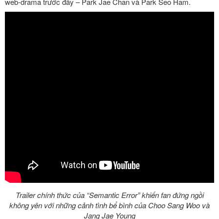
web-drama trước đây – Park Jae Chan và Park Seo Ham.
Trailer chính thức của “Semantic Error” khiến fan đứng ngồi
không yên với những cảnh tình bể bình của Choo Sang Woo và
Jang Jae Young