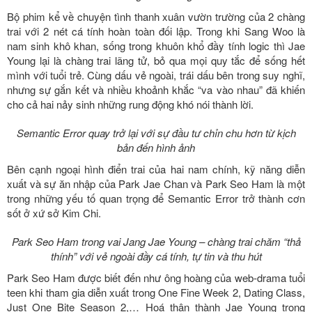
Bộ phim kể về chuyện tình thanh xuân vườn trường của 2 chàng
trai với 2 nét cá tính hoàn toàn đối lập. Trong khi Sang Woo là
nam sinh khô khan, sống trong khuôn khổ đầy tính logic thì Jae
Young lại là chàng trai lãng tử, bỏ qua mọi quy tắc để sống hết
mình với tuổi trẻ. Cùng dấu vẻ ngoài, trái dấu bên trong suy nghĩ,
nhưng sự gắn kết và nhiều khoảnh khắc “va vào nhau” đã khiến
cho cả hai nảy sinh những rung động khó nói thành lời.
Semantic Error quay trở lại với sự đầu tư chỉn chu hơn từ kịch
bản đến hình ảnh
Bên cạnh ngoại hình điển trai của hai nam chính, kỹ năng diễn
xuất và sự ăn nhập của Park Jae Chan và Park Seo Ham là một
trong những yếu tố quan trọng để Semantic Error trở thành cơn
sốt ở xứ sở Kim Chi.
Park Seo Ham trong vai Jang Jae Young – chàng trai chăm “thả
thính” với vẻ ngoài đầy cá tính, tự tin và thu hút
Park Seo Ham được biết đến như ông hoàng của web-drama tuổi
teen khi tham gia diễn xuất trong One Fine Week 2, Dating Class,
Just One Bite Season 2,… Hoá thân thành Jae Young trong