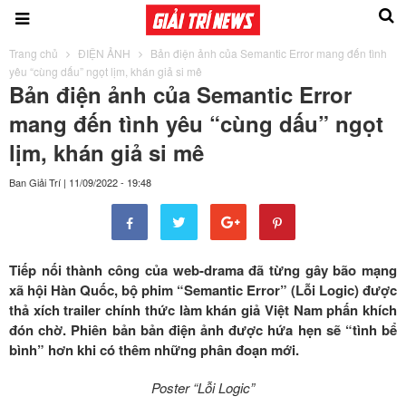
Trang chủ
ĐIỆN ẢNH
Bản điện ảnh của Semantic Error mang đến tình
yêu “cùng dấu” ngọt lịm, khán giả si mê
Bản điện ảnh của Semantic Error
mang đến tình yêu “cùng dấu” ngọt
lịm, khán giả si mê
Ban Giải Trí
|
11/09/2022 - 19:48
Tiếp nối thành công của web-drama đã từng gây bão mạng
xã hội Hàn Quốc, bộ phim “Semantic Error” (Lỗi Logic) được
thả xích trailer chính thức làm khán giả Việt Nam phấn khích
đón chờ. Phiên bản bản điện ảnh được hứa hẹn sẽ “tình bể
bình” hơn khi có thêm những phân đoạn mới.
Poster “Lỗi Logic”