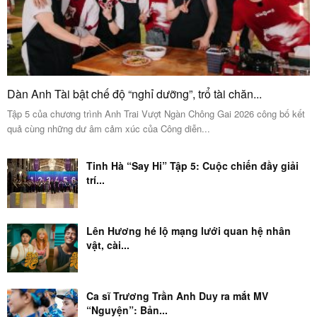
Dàn Anh Tài bật chế độ “nghỉ dưỡng”, trổ tài chăn...
Tập 5 của chương trình Anh Trai Vượt Ngàn Chông Gai 2026 công bố kết
quả cùng những dư âm cảm xúc của Công diễn...
Tinh Hà “Say Hi” Tập 5: Cuộc chiến đầy giải
trí...
Lên Hương hé lộ mạng lưới quan hệ nhân
vật, cài...
Ca sĩ Trương Trần Anh Duy ra mắt MV
“Nguyện”: Bản...