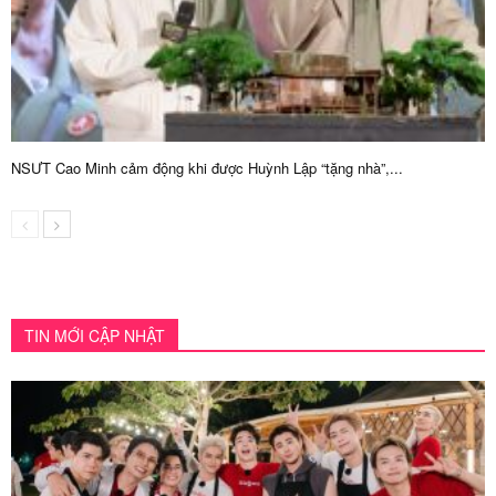
NSƯT Cao Minh cảm động khi được Huỳnh Lập “tặng nhà”,...
TIN MỚI CẬP NHẬT