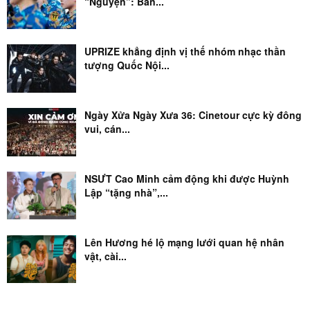
“Nguyện”: Bản...
UPRIZE khẳng định vị thế nhóm nhạc thần
tượng Quốc Nội...
Ngày Xửa Ngày Xưa 36: Cinetour cực kỳ đông
vui, cán...
NSƯT Cao Minh cảm động khi được Huỳnh
Lập “tặng nhà”,...
Lên Hương hé lộ mạng lưới quan hệ nhân
vật, cài...