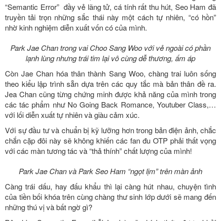
“Semantic Error” đầy vẻ lãng tử, cá tính rất thu hút, Seo Ham đã
truyền tải trọn những sắc thái này một cách tự nhiên, “có hồn”
nhờ kinh nghiệm diễn xuất vốn có của mình.
Park Jae Chan trong vai Choo Sang Woo với vẻ ngoài có phần
lạnh lùng nhưng trái tim lại vô cùng dễ thương, ấm áp
Còn Jae Chan hóa thân thành Sang Woo, chàng trai luôn sống
theo kiểu lập trình sẵn dựa trên các quy tắc mà bản thân đề ra.
Jea Chan cũng từng chứng minh được khả năng của mình trong
các tác phẩm như No Going Back Romance, Youtuber Class,…
với lối diễn xuất tự nhiên và giàu cảm xúc.
Với sự đầu tư và chuẩn bị kỹ lưỡng hơn trong bản điện ảnh, chắc
chắn cặp đôi này sẽ không khiến các fan đu OTP phải thất vọng
với các màn tương tác và “thả thính” chất lượng của mình!
Park Jae Chan và Park Seo Ham “ngọt lịm” trên màn ảnh
Càng trái dấu, hay đấu khẩu thì lại càng hút nhau, chuyện tình
của tiền bối khóa trên cùng chàng thư sinh lớp dưới sẽ mang đến
những thú vị và bất ngờ gì?