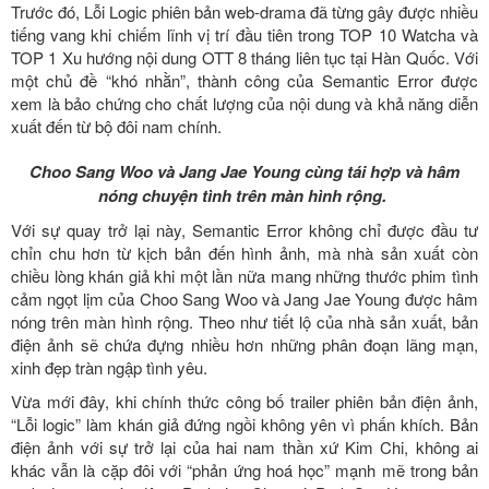
Trước đó, Lỗi Logic phiên bản web-drama đã từng gây được nhiều
tiếng vang khi chiếm lĩnh vị trí đầu tiên trong TOP 10 Watcha và
TOP 1 Xu hướng nội dung OTT 8 tháng liên tục tại Hàn Quốc. Với
một chủ đề “khó nhằn”, thành công của Semantic Error được
xem là bảo chứng cho chất lượng của nội dung và khả năng diễn
xuất đến từ bộ đôi nam chính.
Choo Sang Woo và Jang Jae Young cùng tái hợp và hâm
nóng chuyện tình trên màn hình rộng.
Với sự quay trở lại này, Semantic Error không chỉ được đầu tư
chỉn chu hơn từ kịch bản đến hình ảnh, mà nhà sản xuất còn
chiều lòng khán giả khi một lần nữa mang những thước phim tình
cảm ngọt lịm của Choo Sang Woo và Jang Jae Young được hâm
nóng trên màn hình rộng. Theo như tiết lộ của nhà sản xuất, bản
điện ảnh sẽ chứa đựng nhiều hơn những phân đoạn lãng mạn,
xinh đẹp tràn ngập tình yêu.
Vừa mới đây, khi chính thức công bố trailer phiên bản điện ảnh,
“Lỗi logic” làm khán giả đứng ngồi không yên vì phấn khích. Bản
điện ảnh với sự trở lại của hai nam thần xứ Kim Chi, không ai
khác vẫn là cặp đôi với “phản ứng hoá học” mạnh mẽ trong bản