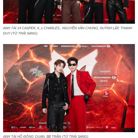
ANH TÀI 14 CASPER, It_s CHARLES., NGUYỄN VĂN CHUNG, HUỲNH LẬP, THANH
DUY (TỪ TRÁI SANG)
ANH TÀI HỒ ĐÔNG QUAN, BB TRẦN (TỪ TRÁI SANG)