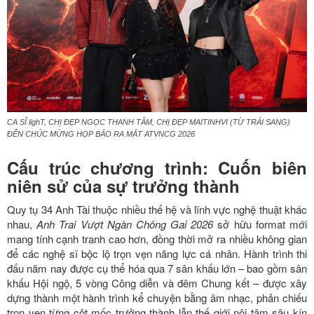
CA SĨ lighT, CHỊ ĐẸP NGỌC THANH TÂM, CHỊ ĐẸP MAITINHVI (TỪ TRÁI SANG)
ĐẾN CHÚC MỪNG HỌP BÁO RA MẮT ATVNCG 2026
Cấu trúc chương trình: Cuốn biên
niên sử của sự trưởng thành
Quy tụ 34 Anh Tài thuộc nhiều thế hệ và lĩnh vực nghệ thuật khác
nhau,
Anh Trai Vượt Ngàn Chông Gai 2026
sở hữu format mới
mang tính cạnh tranh cao hơn, đồng thời mở ra nhiều không gian
để các nghệ sĩ bộc lộ trọn vẹn năng lực cá nhân. Hành trình thi
đấu năm nay được cụ thể hóa qua 7 sân khấu lớn – bao gồm sân
khấu Hội ngộ, 5 vòng Công diễn và đêm Chung kết – được xây
dựng thành một hành trình kể chuyện bằng âm nhạc, phản chiếu
trọn vẹn từng cột mốc trưởng thành lẫn thế giới nội tâm sâu kín