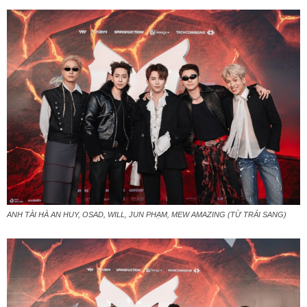
ANH TÀI HÀ AN HUY, OSAD, WILL, JUN PHẠM, MEW AMAZING (TỪ TRÁI SANG)