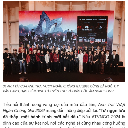
34 ANH TÀI CỦA ANH TRAI VƯỢT NGÀN CHÔNG GAI 2026 CÙNG BÀ NGÔ THỊ
VÂN HẠNH, ĐẠO DIỄN ĐINH HÀ UYÊN THƯ VÀ GIÁM ĐỐC ÂM NHẠC SLIMV
Tiếp nối thành công vang dội của mùa đầu tiên,
Anh Trai Vượt
Ngàn Chông Gai 2026
mang đến thông điệp cốt lõi: “
Từ ngọn lửa
đã thắp, một hành trình mới bắt đầu.
” Nếu ATVNCG 2024 là
đỉnh cao của sự kết nối, nơi các nghệ sĩ cùng nhau cộng hưởng