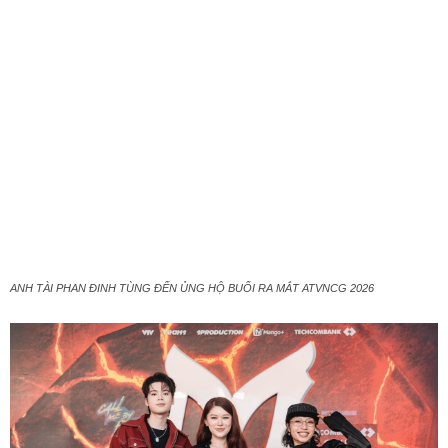
ANH TÀI PHAN ĐINH TÙNG ĐẾN ỦNG HỘ BUỔI RA MẮT ATVNCG 2026