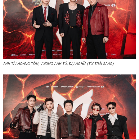
ANH TÀI HOÀNG TÔN, VƯƠNG ANH TÚ, ĐẠI NGHĨA (TỪ TRÁI SANG)