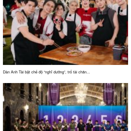
Dàn Anh Tài bật chế độ “nghỉ dưỡng”, trổ tài chăn...