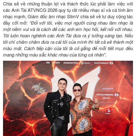
Chia sẻ về những thuận lợi và thách thức lúc phải làm việc với
các Anh Tài ATVNCG 2026 quy tụ rất nhiều nhạc sĩ và cá tính âm
nhạc mạnh, Giám đốc âm nhạc SlimV chia sẻ về tư duy cộng tác
đầy cởi mở:
“Đối với tôi, việc mọi người cùng nhau làm nhạc là
một niềm vui và là cách để các anh em học hỏi, kết nối với nhau.
Tôi luôn hoan nghênh các Anh Tài đưa ra ý tưởng sáng tạo. Nếu
tôi chỉ chăm chăm đưa ra cái tôi của mình thì tất cả sẽ thành một
màu mất. Cách tiếp cận của tôi là cố gắng để mỗi tiết mục đều
mang những màu sắc khác nhau của từng cá nhân”.