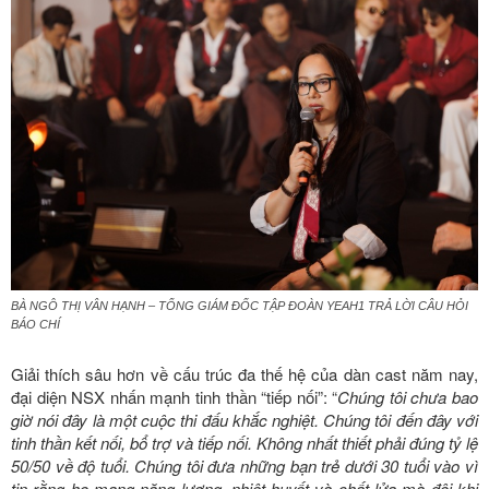
BÀ NGÔ THỊ VÂN HẠNH – TỔNG GIÁM ĐỐC TẬP ĐOÀN YEAH1 TRẢ LỜI CÂU HỎI
BÁO CHÍ
Giải thích sâu hơn về cấu trúc đa thế hệ của dàn cast năm nay,
đại diện NSX nhấn mạnh tinh thần “tiếp nối”: “
Chúng tôi chưa bao
giờ nói đây là một cuộc thi đấu khắc nghiệt. Chúng tôi đến đây với
tinh thần kết nối, bổ trợ và tiếp nối. Không nhất thiết phải đúng tỷ lệ
50/50 về độ tuổi. Chúng tôi đưa những bạn trẻ dưới 30 tuổi vào vì
tin rằng họ mang năng lượng, nhiệt huyết và chất lửa mà đôi khi