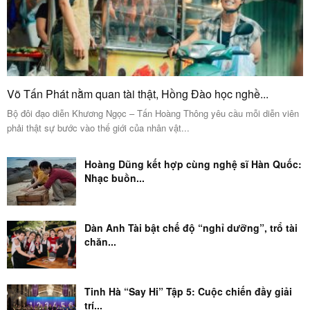
Võ Tấn Phát nằm quan tài thật, Hồng Đào học nghề...
Bộ đôi đạo diễn Khương Ngọc – Tấn Hoàng Thông yêu cầu mỗi diễn viên
phải thật sự bước vào thế giới của nhân vật...
Hoàng Dũng kết hợp cùng nghệ sĩ Hàn Quốc:
Nhạc buồn...
Dàn Anh Tài bật chế độ “nghỉ dưỡng”, trổ tài
chăn...
Tinh Hà “Say Hi” Tập 5: Cuộc chiến đầy giải
trí...