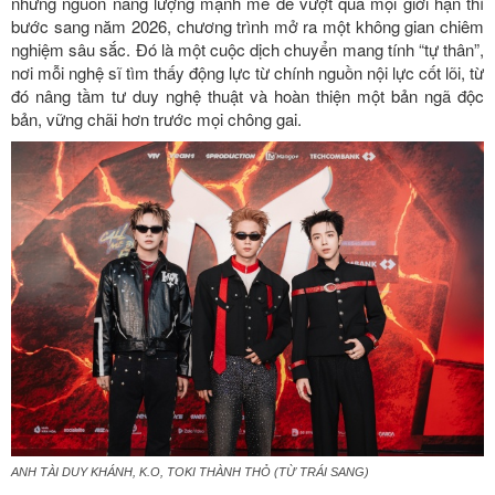
những nguồn năng lượng mạnh mẽ để vượt qua mọi giới hạn thì
bước sang năm 2026, chương trình mở ra một không gian chiêm
nghiệm sâu sắc. Đó là một cuộc dịch chuyển mang tính “tự thân”,
nơi mỗi nghệ sĩ tìm thấy động lực từ chính nguồn nội lực cốt lõi, từ
đó nâng tầm tư duy nghệ thuật và hoàn thiện một bản ngã độc
bản, vững chãi hơn trước mọi chông gai.
ANH TÀI DUY KHÁNH, K.O, TOKI THÀNH THỎ (TỪ TRÁI SANG)