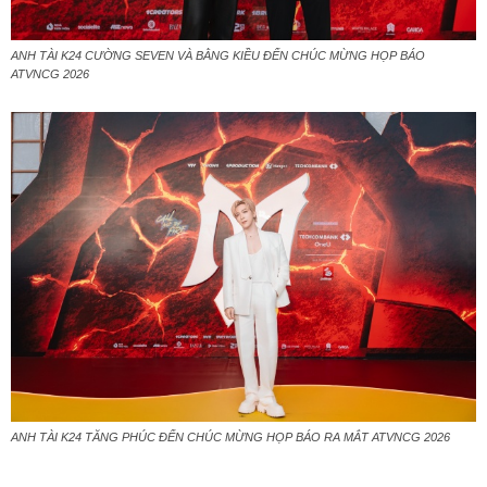
ANH TÀI K24 CƯỜNG SEVEN VÀ BẰNG KIỀU ĐẾN CHÚC MỪNG HỌP BÁO
ATVNCG 2026
ANH TÀI K24 TĂNG PHÚC ĐẾN CHÚC MỪNG HỌP BÁO RA MẮT ATVNCG 2026