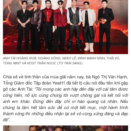
ANH TÀI HOÀNG ROB, HOÀNG DŨNG, NEKO LÊ, ĐINH MẠNH NINH, THÁI VG,
TÙNG MINT VÀ HOST TRẦN NGỌC (TỪ TRÁI SANG)
Chia sẻ về tinh thần của mùa giải năm nay, bà Ngô Thị Vân Hạnh,
Tổng Giám đốc Tập đoàn YeaH1 đã tiết lộ câu nói đầu tiên khi gặp
gỡ các Anh Tài:
“Tôi mong các anh hãy đến đây với cái tâm được
cống hiến, nỗ lực cùng chúng tôi vượt chông gai và kết nối với
anh em khác. Đừng đến đây chỉ vì hào quang cá nhân. Nếu
chúng ta làm hết tâm sức để có một tiết mục, một hành trình
thành công thì những điều nhận lại sẽ vô cùng xứng đáng và đẹp
đẽ”.