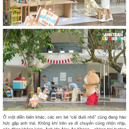
Ở một diễn biến khác, các em bé “cái đuôi nhỏ” cũng đang háo
hức gặp anh trai. Không khí trên xe di chuyển cũng nhộn nhịp,
náo động không kém. Anh lớn Alex An Khang – chàng trai hướng