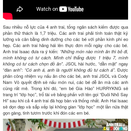
Sau nhiều nỗ lực của 4 anh trai, tổng ngân sách kiếm được qua
phần thử thách là 1,7 triệu. Các anh trai phải tính toán thật kỹ
lưỡng và cân bằng dinh dưỡng cho các bé với phần kinh phí eo
hẹp. Các anh trai hăng hái lên thực đơn mỗi ngày cho các bé.
Anh trai Isaac đưa ra ý kiến:
“Những món nào mình ăn thì bỏ đi,
mình không có tư cách. Mình chỉ thắng được 1 triệu 7, mình
không có tư cách chọn đồ ăn”
. JSOL hài hước, “dằn mặt” ngay
“đàn anh”:
“Có anh á, anh là người không đủ tư cách á”
. Được
phân công nhiệm vụ nấu ăn cho các bé, anh trai JSOL và Cody
Nam Võ quyết định sẽ nấu món nui, các bé dễ ăn mà các anh
cũng rất mê. Trong khi đó, “em bé Gia Hào” HURRYKNG sẽ
trang trí “lớp học”, trổ tài vẽ bảng phấn với tên gọi “Đuôi Nhỏ Say
Hi” sau khi cả 4 anh trai đã họp bàn và thống nhất. Anh Hai Isaac
sẽ dọn dẹp và sắp xếp lại không gian “lớp học” một lần nữa thật
gọn gàng, tinh tươm trước khi đón các em bé.