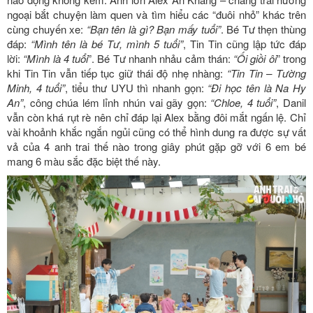
ngoại bắt chuyện làm quen và tìm hiểu các “đuôi nhỏ” khác trên
cùng chuyến xe:
“Bạn tên là gì? Bạn mấy tuổi”
. Bé Tư thẹn thùng
đáp:
“Mình tên là bé Tư, mình 5 tuổi”
, Tin Tin cũng lập tức đáp
lời:
“Mình là 4 tuổi
”. Bé Tư nhanh nhảu cảm thán:
“Ối giồi ôi
” trong
khi Tin Tin vẫn tiếp tục giữ thái độ nhẹ nhàng:
“Tin Tin – Tường
Minh, 4 tuổi”
, tiểu thư UYU thì nhanh gọn:
“Đi học tên là Na Hy
An”
, công chúa lém lỉnh nhún vai gãy gọn:
“Chloe, 4 tuổi”
, Danil
vẫn còn khá rụt rè nên chỉ đáp lại Alex bằng đôi mắt ngấn lệ. Chỉ
vài khoảnh khắc ngắn ngủi cũng có thể hình dung ra được sự vất
vả của 4 anh trai thế nào trong giây phút gặp gỡ với 6 em bé
mang 6 màu sắc đặc biệt thế này.