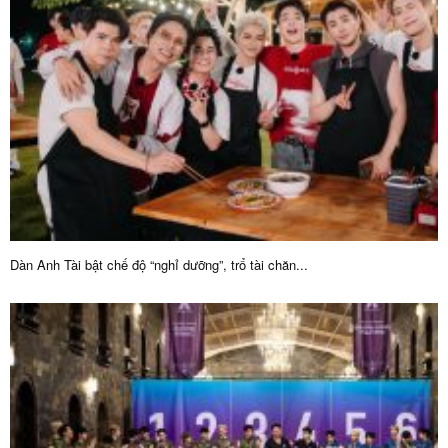
Dàn Anh Tài bật chế độ “nghỉ dưỡng”, trổ tài chăn...