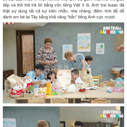
tiếp và thỏ thẻ trả lời bằng vốn tiếng Việt ít ỏi. Anh trai Isaac đã
thật sự dùng tất cả sự kiên nhẫn, nhẹ nhàng, điềm tĩnh để dỗ
dành em bé lai Tây bằng khả năng “bắn” tiếng Anh cực mượt.