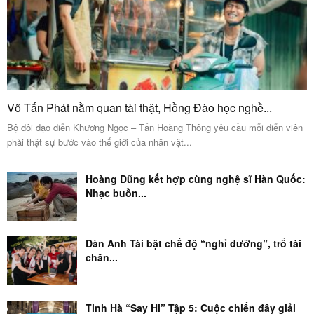
Võ Tấn Phát nằm quan tài thật, Hồng Đào học nghề...
Bộ đôi đạo diễn Khương Ngọc – Tấn Hoàng Thông yêu cầu mỗi diễn viên
phải thật sự bước vào thế giới của nhân vật...
Hoàng Dũng kết hợp cùng nghệ sĩ Hàn Quốc:
Nhạc buồn...
Dàn Anh Tài bật chế độ “nghỉ dưỡng”, trổ tài
chăn...
Tinh Hà “Say Hi” Tập 5: Cuộc chiến đầy giải