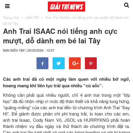
Trang chủ
GIẢI TRÍ
Anh Trai ISAAC nói tiếng anh cực mượt, dỗ dành em
bé lai Tây
Anh Trai ISAAC nói tiếng anh cực
mượt, dỗ dành em bé lai Tây
BAN BIÊN TẬP
|
25/05/2026 - 13:07
Các anh trai đã có một ngày làm quen với nhiều bỡ ngỡ,
hoang mang khi liên tục trải qua nhiều “cú sốc”.
Không cần phải quá nhiều người, chỉ 4 anh trai trong một “lớp
học” đã đủ nhộn nhịp vì mức độ thân thiết và khả năng tung hứng,
“quăng miếng” của các anh trai đến từ chương trình Anh Trai “Say
Hi”. Để giành được phần chi phí trang trải, lo toan cho các em,
anh trai Isaac, Cody Nam Võ, JSOL và HURRYKNG phải hoàn
thành nhiệm vụ đầu ngày và thử thách do chương trình đặt ra.
Các anh trai lần lượt phải xô ngã các bóng bowling có giá trị tương