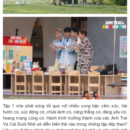
Tập 1 vừa phát sóng tối qua với nhiều cung bậc cảm xúc, hài
hước có, xúc động có, chữa lành có, căng thẳng có, đáng yêu có,
hoang mang cũng có. Hành trình trưởng thành của các Anh Trai
Và Cái Đuôi Nhỏ sẽ diễn biến thế nào trong những tập tiếp theo?
Liệu con đường chinh phục những trái tim bé nhỏ có gặp nhiều trở