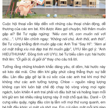
Cuộc hội thoại vẫn tiếp diễn với những câu thoại chấn động, dễ
thương của các em bé. Khi được Alex gợi chuyện, hỏi thăm muốn
gặp ai? Bé Tư ngập ngừng:
“Nếu con tới, con muốn nói với
chú…”
. UYU liền chỉnh ngay:
“Không nói chú. Anh thôi, anh thôi”
.
Bé Tư cũng khẳng định muốn gặp các Anh Trai “Say Hi”:
“Xem ai
có mặt trắng xíu mà đẹp trai thì muốn gặp”
, UYU liền gợi ý: “Anh
HIEUTHUHAI”. Đồng tình với UYU, bé Tư biểu cảm cực hài hước
thốt lên:
“Ối giồi ôi, ối giồi ôi”
thay cho câu trả lời.
Tưởng rằng những khoảnh khắc đáng yêu, dí dỏm, hài hước này
sẽ kéo dài mãi. Cho đến khi giây phút căng thẳng thực sự bắt
đầu. Lần đầu gặp gỡ lại là cú sốc của các anh trai khi mọi thứ
không như các anh tưởng tượng. Chloe – nguồn năng lượng
không cạn khi luôn bật chế độ chạy bộ vòng vòng mọi ngóc
ngách, luôn khiến 4 anh trai phải vò đầu bứt tai và hoảng loạn mỗi
khi giữ em bé nhiều năng lượng này ở một chỗ quá lâu. Danil – Út
cưng siêu quậy, ngày đầu còn lạ lẫm với mọi thứ xung quanh, em
bé bắt đầu khóc vì mệt và nhớ mẹ. Em cúi gầm mặt mỗi khi giao