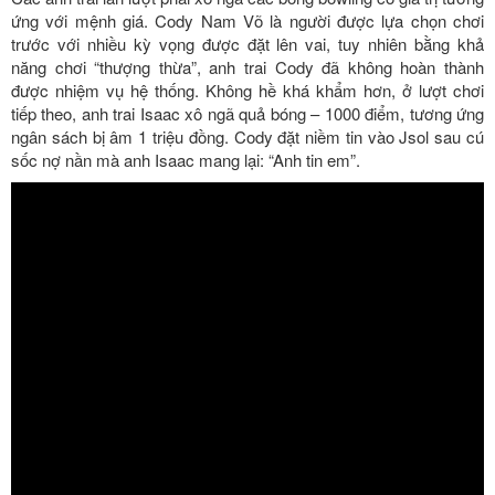
ứng với mệnh giá. Cody Nam Võ là người được lựa chọn chơi
trước với nhiều kỳ vọng được đặt lên vai, tuy nhiên bằng khả
năng chơi “thượng thừa”, anh trai Cody đã không hoàn thành
được nhiệm vụ hệ thống. Không hề khá khẩm hơn, ở lượt chơi
tiếp theo, anh trai Isaac xô ngã quả bóng – 1000 điểm, tương ứng
ngân sách bị âm 1 triệu đồng. Cody đặt niềm tin vào Jsol sau cú
sốc nợ nần mà anh Isaac mang lại: “Anh tin em”.