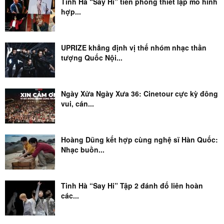
Tinh Hà “Say Hi” tiên phong thiết lập mô hình
hợp...
UPRIZE khẳng định vị thế nhóm nhạc thần
tượng Quốc Nội...
Ngày Xửa Ngày Xưa 36: Cinetour cực kỳ đông
vui, cán...
Hoàng Dũng kết hợp cùng nghệ sĩ Hàn Quốc:
Nhạc buồn...
Tinh Hà “Say Hi” Tập 2 đánh đố liên hoàn
các...