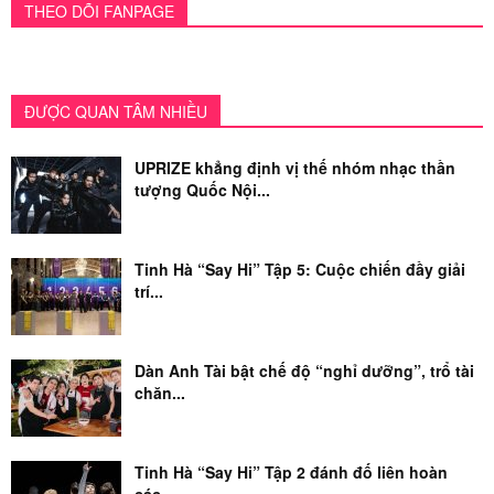
THEO DÕI FANPAGE
ĐƯỢC QUAN TÂM NHIỀU
UPRIZE khẳng định vị thế nhóm nhạc thần
tượng Quốc Nội...
Tinh Hà “Say Hi” Tập 5: Cuộc chiến đầy giải
trí...
Dàn Anh Tài bật chế độ “nghỉ dưỡng”, trổ tài
chăn...
Tinh Hà “Say Hi” Tập 2 đánh đố liên hoàn