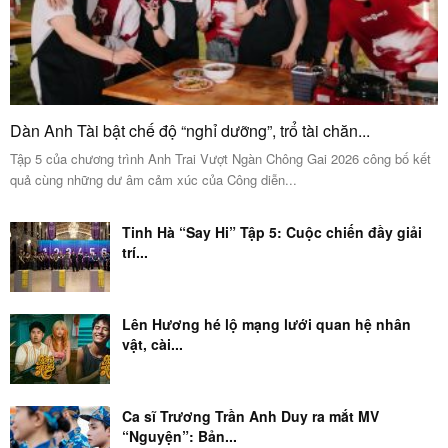
Dàn Anh Tài bật chế độ “nghỉ dưỡng”, trổ tài chăn...
Tập 5 của chương trình Anh Trai Vượt Ngàn Chông Gai 2026 công bố kết
quả cùng những dư âm cảm xúc của Công diễn...
Tinh Hà “Say Hi” Tập 5: Cuộc chiến đầy giải
trí...
Lên Hương hé lộ mạng lưới quan hệ nhân
vật, cài...
Ca sĩ Trương Trần Anh Duy ra mắt MV
“Nguyện”: Bản...