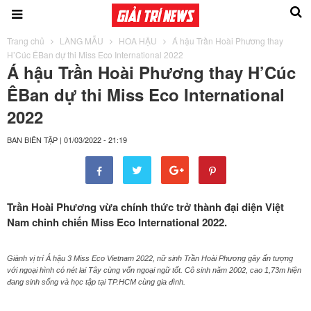
Trang chủ
LÀNG MẪU
HOA HẬU
Á hậu Trần Hoài Phương thay
H’Cúc ÊBan dự thi Miss Eco International 2022
Á hậu Trần Hoài Phương thay H’Cúc
ÊBan dự thi Miss Eco International
2022
BAN BIÊN TẬP
|
01/03/2022 - 21:19
Trần Hoài Phương vừa chính thức trở thành đại diện Việt
Nam chinh chiến Miss Eco International 2022.
Giành vị trí Á hậu 3 Miss Eco Vietnam 2022, nữ sinh Trần Hoài Phương gây ấn tượng
với ngoại hình có nét lai Tây cùng vốn ngoại ngữ tốt. Cô sinh năm 2002, cao 1,73m hiện
đang sinh sống và học tập tại TP.HCM cùng gia đình.