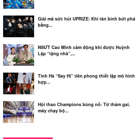
Giải mã sức hút UPRIZE: Khi tân binh bứt phá
bằng...
NSƯT Cao Minh cảm động khi được Huỳnh
Lập “tặng nhà”,...
Tinh Hà “Say Hi” tiên phong thiết lập mô hình
hợp...
Hội thao Champions bùng nổ: Từ thảm gai,
máy chạy bộ...