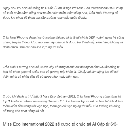
Ngay sau khi chia sẻ thông tin H’Cúc ÊBan lỡ hẹn với Miss Eco International 2022 vì sự
cố xuất nhập cảnh cũng như muốn hoàn thiện thêm tiếng Anh, Trần Hoài Phương đã
được lựa chọn để tham gia đấu trường nhan sắc quốc tế này.
Trần Hoài Phương đang học ở trường đại học kinh tế tài chính UEF ngành quan hệ công
chúng truyền thông. Ước mơ sau này của cô là được trở thành tiếp viên hàng không và
dành nhiều đam mê cho lĩnh vực người mẫu.
Trần Hoài Phương chia sẻ, trước đây cô từng bị chê bai bởi ngoại hình đi đâu cũng bị
bạn bè chọc ghẹo vì chiều cao và gương mặt khác lạ. Cô lấy đó làm động lực để cải
thiện mình và phấn đấu để có được như ngày hôm nay.
Trước khi dành vị trí Á hậu 3 Miss Eco Vietnam 2022, Trần Hoài Phương cũng từng lọt
top 3 Theface online của trường đại học UEF. Cô luôn tự lập và rất có bản lĩnh khi đi làm
thêm kiếm tiền trang trải việc học, tham gia câu lạc bộ người mẫu của trường và năng
nổ trong các hoạt động xã hội.
Miss Eco International 2022 sẽ được tổ chức tại Ai Cập từ 6/3-