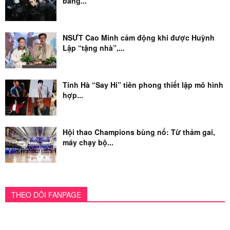
bằng...
NSƯT Cao Minh cảm động khi được Huỳnh
Lập “tặng nhà”,...
Tinh Hà “Say Hi” tiên phong thiết lập mô hình
hợp...
Hội thao Champions bùng nổ: Từ thảm gai,
máy chạy bộ...
THEO DÕI FANPAGE