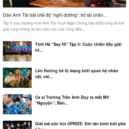
Dàn Anh Tài bật chế độ “nghỉ dưỡng”, trổ tài chăn...
Tập 5 của chương trình Anh Trai Vượt Ngàn Chông Gai 2026 công bố kết
quả cùng những dư âm cảm xúc của Công diễn...
Tinh Hà “Say Hi” Tập 5: Cuộc chiến đầy giải
trí...
Lên Hương hé lộ mạng lưới quan hệ nhân
vật, cài...
Ca sĩ Trương Trần Anh Duy ra mắt MV
“Nguyện”: Bản...
Giải mã sức hút UPRIZE: Khi tân binh bứt phá