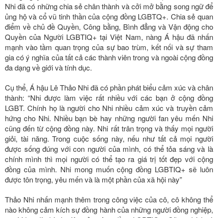
Nhi đã có những chia sẻ chân thành và cởi mở bằng song ngữ để
ủng hộ và cổ vũ tinh thần của cộng đồng LGBTQ+. Chia sẻ quan
điểm về chủ đề Quyền, Công bằng, Bình đẳng và Vận động cho
Quyền của Người LGBTIQ+ tại Việt Nam, nàng Á hậu đã nhấn
mạnh vào tầm quan trọng của sự bao trùm, kết nối và sự tham
gia có ý nghĩa của tất cả các thành viên trong và ngoài cộng đồng
đa dạng về giới và tính dục.
Cụ thể, Á hậu Lê Thảo Nhi đã có phần phát biểu cảm xúc và chân
thành: “Nhi được làm việc rất nhiều với các bạn ở cộng đồng
LGBT. Chính họ là người cho Nhi nhiều cảm xúc và truyền cảm
hứng cho Nhi. Nhiều bạn bè hay những người fan yêu mến Nhi
cũng đến từ cộng đồng này. Nhi rất trân trọng và thấy mọi người
giỏi, tài năng. Trong cuộc sống này, nếu như tất cả mọi người
được sống đúng với con người của mình, có thể tỏa sáng và là
chính mình thì mọi người có thể tạo ra giá trị tốt đẹp với cộng
đồng của mình. Nhi mong muốn cộng đồng LGBTIQ+ sẽ luôn
được tôn trọng, yêu mến và là một phần của xã hội này”
Thảo Nhi nhấn mạnh thêm trong công việc của cô, cô không thể
nào không cảm kích sự đồng hành của những người đồng nghiệp,