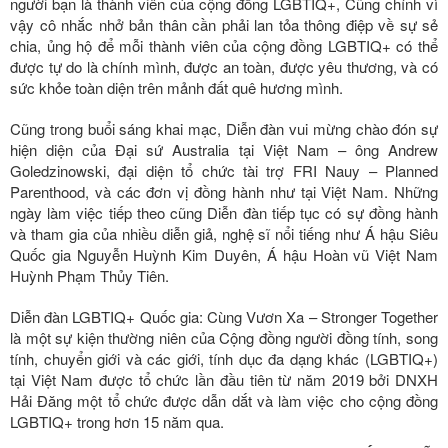
người bạn là thành viên của cộng đồng LGBTIQ+, Cũng chính vì
vậy cô nhắc nhở bản thân cần phải lan tỏa thông điệp về sự sẻ
chia, ủng hộ để mỗi thành viên của cộng đồng LGBTIQ+ có thể
được tự do là chính mình, được an toàn, được yêu thương, và có
sức khỏe toàn diện trên mảnh đất quê hương mình.
Cũng trong buổi sáng khai mạc, Diễn đàn vui mừng chào đón sự
hiện diện của Đại sứ Australia tại Việt Nam – ông Andrew
Goledzinowski, đại diện tổ chức tài trợ FRI Nauy – Planned
Parenthood, và các đơn vị đồng hành như tại Việt Nam. Những
ngày làm việc tiếp theo cũng Diễn đàn tiếp tục có sự đồng hành
và tham gia của nhiều diễn giả, nghệ sĩ nổi tiếng như Á hậu Siêu
Quốc gia Nguyễn Huỳnh Kim Duyên, Á hậu Hoàn vũ Việt Nam
Huỳnh Phạm Thủy Tiên.
Diễn đàn LGBTIQ+ Quốc gia: Cùng Vươn Xa – Stronger Together
là một sự kiện thường niên của Cộng đồng người đồng tính, song
tính, chuyển giới và các giới, tính dục đa dạng khác (LGBTIQ+)
tại Việt Nam được tổ chức lần đầu tiên từ năm 2019 bởi DNXH
Hải Đăng một tổ chức được dẫn dắt và làm việc cho cộng đồng
LGBTIQ+ trong hơn 15 năm qua.