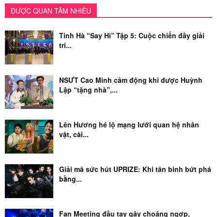
ĐƯỢC QUAN TÂM NHIỀU
Tinh Hà “Say Hi” Tập 5: Cuộc chiến đầy giải
trí...
NSƯT Cao Minh cảm động khi được Huỳnh
Lập “tặng nhà”,...
Lên Hương hé lộ mạng lưới quan hệ nhân
vật, cài...
Giải mã sức hút UPRIZE: Khi tân binh bứt phá
bằng...
Fan Meeting đầu tay gây choáng ngợp,