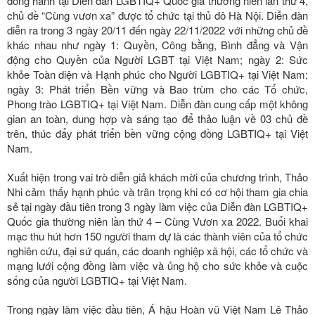
đồng hành tại Diễn đàn LGBTIQ+ Quốc gia thường niên lần thứ 4,
chủ đề “Cùng vươn xa” được tổ chức tại thủ đô Hà Nội. Diễn đàn
diễn ra trong 3 ngày 20/11 đến ngày 22/11/2022 với những chủ đề
khác nhau như ngày 1: Quyền, Công bằng, Bình đẳng và Vận
động cho Quyền của Người LGBT tại Việt Nam; ngày 2: Sức
khỏe Toàn diện và Hạnh phúc cho Người LGBTIQ+ tại Việt Nam;
ngày 3: Phát triển Bền vững và Bao trùm cho các Tổ chức,
Phong trào LGBTIQ+ tại Việt Nam. Diễn đàn cung cấp một không
gian an toàn, dung hợp và sáng tạo để thảo luận về 03 chủ đề
trên, thúc đẩy phát triển bền vững cộng đồng LGBTIQ+ tại Việt
Nam.
Xuất hiện trong vai trò diễn giả khách mời của chương trình, Thảo
Nhi cảm thấy hạnh phúc và trân trọng khi có cơ hội tham gia chia
sẻ tại ngày đầu tiên trong 3 ngày làm việc của Diễn đàn LGBTIQ+
Quốc gia thường niên lần thứ 4 – Cùng Vươn xa 2022. Buổi khai
mạc thu hút hơn 150 người tham dự là các thành viên của tổ chức
nghiên cứu, đại sứ quán, các doanh nghiệp xã hội, các tổ chức và
mạng lưới cộng đồng làm việc và ủng hộ cho sức khỏe và cuộc
sống của người LGBTIQ+ tại Việt Nam.
Trong ngày làm việc đầu tiên, Á hậu Hoàn vũ Việt Nam Lê Thảo