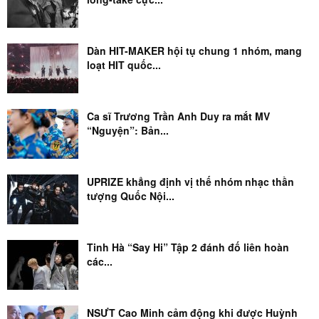
Dàn HIT-MAKER hội tụ chung 1 nhóm, mang
loạt HIT quốc...
Ca sĩ Trương Trần Anh Duy ra mắt MV
“Nguyện”: Bản...
UPRIZE khẳng định vị thế nhóm nhạc thần
tượng Quốc Nội...
Tinh Hà “Say Hi” Tập 2 đánh đố liên hoàn
các...
NSƯT Cao Minh cảm động khi được Huỳnh