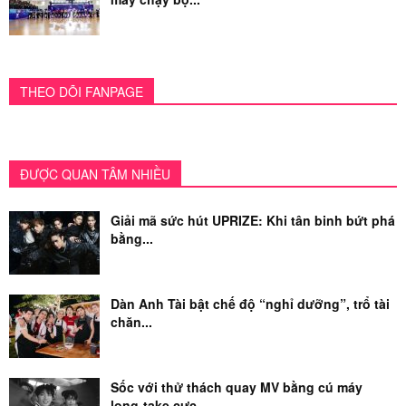
THEO DÕI FANPAGE
ĐƯỢC QUAN TÂM NHIỀU
Giải mã sức hút UPRIZE: Khi tân binh bứt phá
bằng...
Dàn Anh Tài bật chế độ “nghỉ dưỡng”, trổ tài
chăn...
Sốc với thử thách quay MV bằng cú máy
long-take cực...