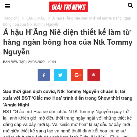
Trang chủ
LÀNG MẪU
Á hậu H’Ăng Niê diện thiết kế làm từ hàng ngàn
bông hoa của Ntk Tommy Nguyễn
Á hậu H’Ăng Niê diện thiết kế làm từ
hàng ngàn bông hoa của Ntk Tommy
Nguyễn
BAN BIÊN TẬP
|
24/03/2022 - 10:04
Sau thời gian dịch covid, Ntk Tommy Nguyễn chuẩn bị tái
xuất với BST ‘Giấc mơ Hoa’ trình diễn trong Show thời trang
‘Angle Night’.
BST “Giấc mơ Hoa sẽ đón chào NTK Tommy Nguyễn quay trở
lại, anh khiến giới mộ điệu thời trang ngây ngất với những thiết kế
đẳng cấp và đầy mới lạ. Và “Giấc mơ hoa” là sự đầu tư đầy mới
mẻ giữa thiết kế sáng tạo và nghệ thuật đính kết hoa cùng sự
chăm chút hình ảnh đầy nghệ thuật từ Ekip JUNI VŨ. Ekip Juni