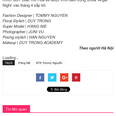
Night’ vào tháng 4 sắp tới.
Fashion Designer | TOMMY NGUYEN
Floral Stylish | DUY TRONG
Super Model | H’ANG NIE
Photographer | JUNI VU
Posing stylish | HAN NGUYEN
Makeup | DUY TRONG ACADEMY
Theo người Hà Nội
Loading...
TAGS
H'ăng Niê
NTK Tommy Nguyễn
Tin liên quan