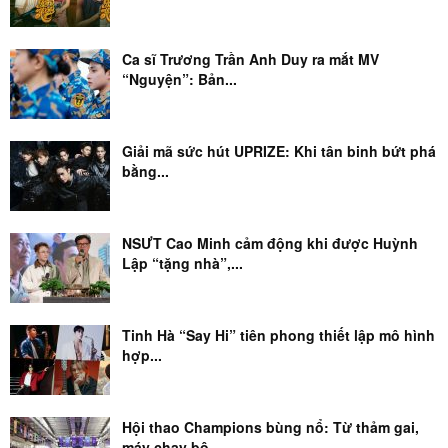
Ca sĩ Trương Trần Anh Duy ra mắt MV
“Nguyện”: Bản...
Giải mã sức hút UPRIZE: Khi tân binh bứt phá
bằng...
NSƯT Cao Minh cảm động khi được Huỳnh
Lập “tặng nhà”,...
Tinh Hà “Say Hi” tiên phong thiết lập mô hình
hợp...
Hội thao Champions bùng nổ: Từ thảm gai,
máy chạy bộ...