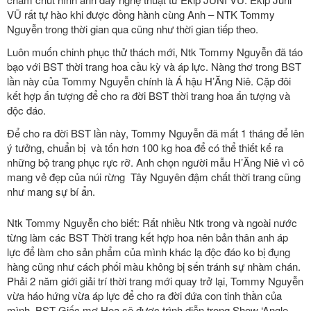
VŨ rất tự hào khi được đồng hành cùng Anh – NTK Tommy
Nguyễn trong thời gian qua cũng như thời gian tiếp theo.
Luôn muốn chinh phục thử thách mới, Ntk Tommy Nguyễn đã táo
bạo với BST thời trang hoa cầu kỳ và áp lực. Nàng thơ trong BST
lần này của Tommy Nguyễn chính là Á hậu H’Ăng Niê. Cặp đôi
kết hợp ấn tượng để cho ra đời BST thời trang hoa ấn tượng và
độc đáo.
Để cho ra đời BST lần này, Tommy Nguyễn đã mất 1 tháng để lên
ý tưởng, chuẩn bị và tốn hơn 100 kg hoa để có thể thiết kế ra
những bộ trang phục rực rỡ. Anh chọn người mẫu H’Ăng Niê vì cô
mang vẻ đẹp của núi rừng Tây Nguyên đậm chất thời trang cũng
như mang sự bí ẩn.
Ntk Tommy Nguyễn cho biết: Rất nhiều Ntk trong và ngoài nước
từng làm các BST Thời trang kết hợp hoa nên bản thân anh áp
lực để làm cho sản phẩm của mình khác lạ độc đáo ko bị đụng
hàng cũng như cách phối màu không bị sến tránh sự nhàm chán.
Phải 2 năm giới giải trí thời trang mới quay trở lại, Tommy Nguyễn
vừa háo hứng vừa áp lực để cho ra đời đứa con tinh thần của
mình. BST Giấc mơ Hoa sẽ được trình diễn trong Show ‘Angle