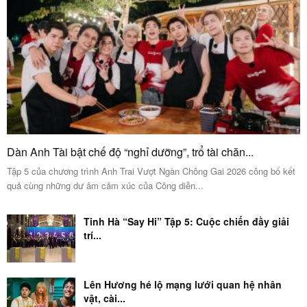
Dàn Anh Tài bật chế độ “nghỉ dưỡng”, trổ tài chăn...
Tập 5 của chương trình Anh Trai Vượt Ngàn Chông Gai 2026 công bố kết
quả cùng những dư âm cảm xúc của Công diễn...
Tinh Hà “Say Hi” Tập 5: Cuộc chiến đầy giải
trí...
Lên Hương hé lộ mạng lưới quan hệ nhân
vật, cài...