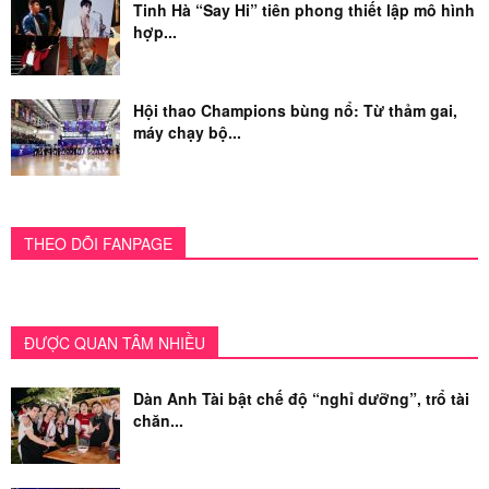
Tinh Hà “Say Hi” tiên phong thiết lập mô hình
hợp...
Hội thao Champions bùng nổ: Từ thảm gai,
máy chạy bộ...
THEO DÕI FANPAGE
ĐƯỢC QUAN TÂM NHIỀU
Dàn Anh Tài bật chế độ “nghỉ dưỡng”, trổ tài
chăn...