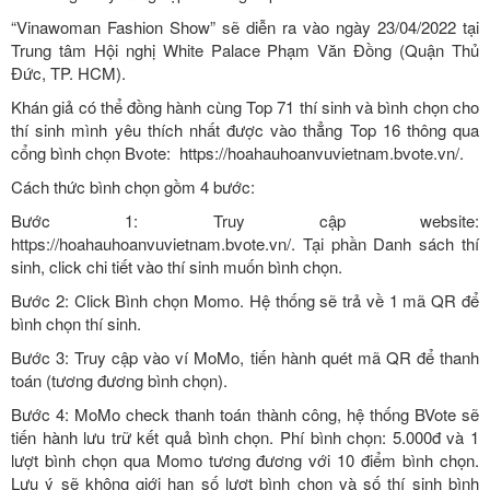
“Vinawoman Fashion Show” sẽ diễn ra vào ngày 23/04/2022 tại
Trung tâm Hội nghị White Palace Phạm Văn Đồng (Quận Thủ
Đức, TP. HCM).
Khán giả có thể đồng hành cùng Top 71 thí sinh và bình chọn cho
thí sinh mình yêu thích nhất được vào thẳng Top 16 thông qua
cổng bình chọn Bvote: https://hoahauhoanvuvietnam.bvote.vn/.
Cách thức bình chọn gồm 4 bước:
Bước 1: Truy cập website:
https://hoahauhoanvuvietnam.bvote.vn/. Tại phần Danh sách thí
sinh, click chi tiết vào thí sinh muốn bình chọn.
Bước 2: Click Bình chọn Momo. Hệ thống sẽ trả về 1 mã QR để
bình chọn thí sinh.
Bước 3: Truy cập vào ví MoMo, tiến hành quét mã QR để thanh
toán (tương đương bình chọn).
Bước 4: MoMo check thanh toán thành công, hệ thống BVote sẽ
tiến hành lưu trữ kết quả bình chọn. Phí bình chọn: 5.000đ và 1
lượt bình chọn qua Momo tương đương với 10 điểm bình chọn.
Lưu ý sẽ không giới hạn số lượt bình chọn và số thí sinh bình