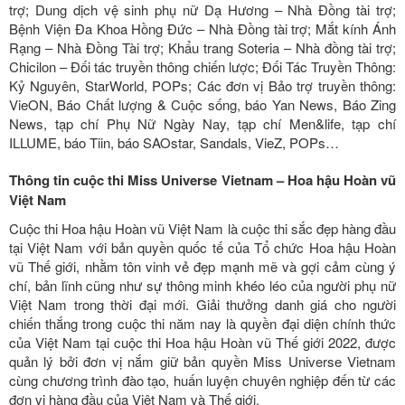
trợ; Dung dịch vệ sinh phụ nữ Dạ Hương – Nhà Đồng tài trợ;
Bệnh Viện Đa Khoa Hồng Đức – Nhà Đồng tài trợ; Mắt kính Ánh
Rạng – Nhà Đồng Tài trợ; Khẩu trang Soteria – Nhà đồng tài trợ;
Chicilon – Đối tác truyền thông chiến lược; Đối Tác Truyền Thông:
Kỷ Nguyên, StarWorld, POPs; Các đơn vị Bảo trợ truyền thông:
VieON, Báo Chất lượng & Cuộc sống, báo Yan News, Báo Zing
News, tạp chí Phụ Nữ Ngày Nay, tạp chí Men&life, tạp chí
ILLUME, báo Tiin, báo SAOstar, Sandals, VieZ, POPs…
Thông tin cuộc thi Miss Universe Vietnam – Hoa hậu Hoàn vũ
Việt Nam
Cuộc thi Hoa hậu Hoàn vũ Việt Nam là cuộc thi sắc đẹp hàng đầu
tại Việt Nam với bản quyền quốc tế của Tổ chức Hoa hậu Hoàn
vũ Thế giới, nhằm tôn vinh vẻ đẹp mạnh mẽ và gợi cảm cùng ý
chí, bản lĩnh cũng như sự thông minh khéo léo của người phụ nữ
Việt Nam trong thời đại mới. Giải thưởng danh giá cho người
chiến thắng trong cuộc thi năm nay là quyền đại diện chính thức
của Việt Nam tại cuộc thi Hoa hậu Hoàn vũ Thế giới 2022, được
quản lý bởi đơn vị nắm giữ bản quyền Miss Universe Vietnam
cùng chương trình đào tạo, huấn luyện chuyên nghiệp đến từ các
đơn vị hàng đầu của Việt Nam và Thế giới.