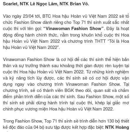
Scarlet, NTK Lê Ngọc Lâm, NTK Brian Võ.
Vào ngày 23/04 tới, BTC Hoa hậu Hoàn vũ Việt Nam 2022 sẽ tổ
chức Fashion Show dành riêng cho Top 71 thí sinh xuất sắc nhất
cuộc thi với tên gọi:
“Vinawoman Fashion Show”
. Đây là hoạt
động đồng hành chính thức, nằm trong khuôn khổ cuộc thi Hoa
hậu Hoàn vũ Việt Nam 2022 và chương trình THTT “Tôi là Hoa
hậu Hoàn vũ Việt Nam 2022”.
Vinawoman Fashion Show là cơ hội để các thí sinh thể hiện bản
thân và sự trưởng thành sau khoảng thời gian được rèn luyện tại
cuộc thi Hoa hậu Hoàn vũ Việt Nam 2022. Từ những kinh nghiệm
và kỹ năng tích lũy được, các thí sinh sẽ có cơ hội được vận
dụng ngay vào chương trình Vinawoman Fashion Show. Tại
chương trình, sẽ có thành viên BGK theo dõi, quan sát và chấm
điểm phần trình diễn của các thí sinh. Sau Fashion Show, một số
thí sinh sẽ phải dừng hành trình tại cuộc thi, khép lại giấc mơ
chinh phục vương miện Hoa hậu Hoàn vũ Việt Nam 2022.
Trong Fashion Show, Top 71 thí sinh sẽ trình diễn hơn 130 bộ thiết
kế độc đáo của 04 bộ sưu tập được kết hợp đặc biệt:
NTK Hoàng