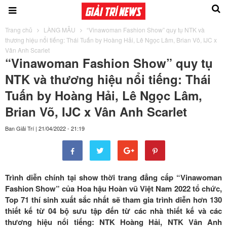
Trang chủ
LÀNG MẪU
“Vinawoman Fashion Show” quy tụ NTK và
thương hiệu nổi tiếng: Thái Tuấn by Hoàng Hải, Lê Ngọc Lâm, Brian Võ, IJC x
Vân Anh Scarlet
“Vinawoman Fashion Show” quy tụ
NTK và thương hiệu nổi tiếng: Thái
Tuấn by Hoàng Hải, Lê Ngọc Lâm,
Brian Võ, IJC x Vân Anh Scarlet
Ban Giải Trí
|
21/04/2022 - 21:19
Trình diễn chính tại show thời trang đẳng cấp “Vinawoman
Fashion Show” của Hoa hậu Hoàn vũ Việt Nam 2022 tổ chức,
Top 71 thí sinh xuất sắc nhất sẽ tham gia trình diễn hơn 130
thiết kế từ 04 bộ sưu tập đến từ các nhà thiết kế và các
thương hiệu nổi tiếng: NTK Hoàng Hải, NTK Vân Anh