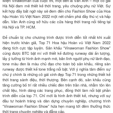
Miện Vinawoman của cuộc thi, một bên là Vân Anh – một cô gái
Hà Nội đam mê thiết kế thời trang, yêu chuộng phụ nữ Việt. Sự
kết hợp đầy bất ngờ này sẽ đem đến cho Fashion Show của Hoa
hậu Hoàn Vũ Việt Nam 2022 một nét chấm phá đầy thú vị và hấp
dẫn. Vân Anh cũng sở hữu các cửa hàng thời trang nổi tiếng tại
Hà Nội và TP. HCM.
Để chuẩn bị cho chương trình được trình diễn tốt nhất khi xuất
hiện trước khán giả, Top 71 Hoa hậu Hoàn vũ Việt Nam 2022
đang tích cực tập luyện. Sân khấu “Vinawoman Fashion Show”
cũng được BTC bật mí với thiết kế đường runway dài ấn tượng,
lấy ý tưởng từ hình ảnh mạnh mẽ, bản lĩnh người phụ nữ lãnh đạo,
tone màu đen là màu chủ đạo cho toàn bộ sân khấu, riêng sàn
runway được thiết kế tone trắng nổi bật. Với ý nghĩa tâm điểm sự
chú ý chính là những cô gái xinh đẹp Top 71 trong những thiết kế
thời trang sành điệu, thời thượng. Bên cạnh đó, sân khấu cũng
tăng cường bố trí rất nhiều chiếc đèn trên trần nhà, nhằm tôn lên
chất liệu, hình dáng các trang phục, đồng thời làm nổi bật phần
trình diễn của top 71. Chỉ mới là hình ảnh thiết kế, nhưng với sự
đầu tư hoành tráng và dàn dựng chuyên nghiệp, chương trình
“Vinawoman Fashion Show” hứa hẹn mang tới đêm thưởng thức
thời trang chuyên nghiệp và đẳng cấp.