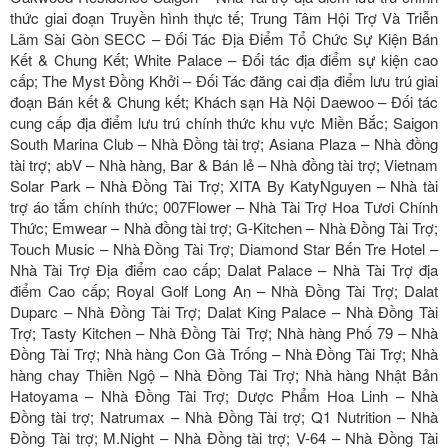
thức giai đoạn Truyền hình thực tế; Trung Tâm Hội Trợ Và Triễn
Lãm Sài Gòn SECC – Đối Tác Địa Điểm Tổ Chức Sự Kiện Bán
Kết & Chung Kết; White Palace – Đối tác địa điểm sự kiện cao
cấp; The Myst Đồng Khởi – Đối Tác đăng cai địa điểm lưu trú giai
đoạn Bán kết & Chung kết; Khách sạn Hà Nội Daewoo – Đối tác
cung cấp địa điểm lưu trú chính thức khu vực Miền Bắc; Saigon
South Marina Club – Nhà Đồng tài trợ; Asiana Plaza – Nhà đồng
tài trợ; abV – Nhà hàng, Bar & Bán lẻ – Nhà đồng tài trợ; Vietnam
Solar Park – Nhà Đồng Tài Trợ; XITA By KatyNguyen – Nhà tài
trợ áo tắm chính thức; 007Flower – Nhà Tài Trợ Hoa Tươi Chính
Thức; Emwear – Nhà đồng tài trợ; G-Kitchen – Nhà Đồng Tài Trợ;
Touch Music – Nhà Đồng Tài Trợ; Diamond Star Bến Tre Hotel –
Nhà Tài Trợ Địa điểm cao cấp; Dalat Palace – Nhà Tài Trợ địa
điểm Cao cấp; Royal Golf Long An – Nhà Đồng Tài Trợ; Dalat
Duparc – Nhà Đồng Tài Trợ; Dalat King Palace – Nhà Đồng Tài
Trợ; Tasty Kitchen – Nhà Đồng Tài Trợ; Nhà hàng Phố 79 – Nhà
Đồng Tài Trợ; Nhà hàng Con Gà Trống – Nhà Đồng Tài Trợ; Nhà
hàng chay Thiền Ngộ – Nhà Đồng Tài Trợ; Nhà hàng Nhật Bản
Hatoyama – Nhà Đồng Tài Trợ; Dược Phẩm Hoa Linh – Nhà
Đồng tài trợ; Natrumax – Nhà Đồng Tài trợ; Q1 Nutrition – Nhà
Đồng Tài trợ; M.Night – Nhà Đồng tài trợ; V-64 – Nhà Đồng Tài