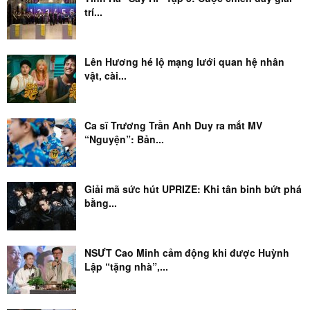
trí...
Lên Hương hé lộ mạng lưới quan hệ nhân
vật, cài...
Ca sĩ Trương Trần Anh Duy ra mắt MV
“Nguyện”: Bản...
Giải mã sức hút UPRIZE: Khi tân binh bứt phá
bằng...
NSƯT Cao Minh cảm động khi được Huỳnh
Lập “tặng nhà”,...