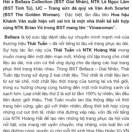
Hải x Bellaza Collection (BST Giai Nhân), NTK Lê Ngọc Lâm
(BST Tinh Tú), IJC – Trang sức đá quý và Vân Anh Scarlet
(BST The Golden Woman).
Đặc biệt, lần đầu tiên
Hoa hậu
Khánh Vân xuất hiện với vai trò là một nhà thiết kế kết hợp
cùng NTK Brian Võ trong BST mang tên “Vinawoman”.
Bellaza
là bộ sưu tập đánh dấu sự chuyển mình mạnh mẽ của
thương hiệu
Thái Tuấn –
đã nổi tiếng từ lâu về trang phục áo dài.
Sự hợp tác lần này của
Thái Tuấn
và
NTK Hoàng Hải
mong
muốn mang đến một diện mạo mới, không chỉ tập trung cho chất
liệu áo dài, mà còn có thể ứng dụng cho đa dạng các loại trang
phục thời trang khác nhau. Trong BST Bellaza – Giai Nhân, Thái
Tuấn tập trung sử dụng 2 loại chất liệu. Thứ nhất là chất liệu làm
từ sợ tái chế, một chất liệu thời trang của tương lai và thế giới,
trong xu hướng chung cùng hướng đến một môi trường xanh và
sạch hơn. Loại chất liệu thứ 2 là sợi tơ tằm 100% tự nhiên, lần đầu
tiên được giới thiệu, Thái Tuấn muốn lan tỏa thông điệp về thời
trang bền vững, gần gũi với thiên nhiên, đồng thời kết hợp cùng
những cut out tinh tế, nhấn nhá đường xếp nếp, vốn đã nổi tiếng
của NTK Hoàng Hải để tạo nên những bộ trang phục dạ hội vừa
nổi bật, vừa mang nét uyển chuyển, nhẹ nhàng, vừa toát lên vẻ
đẹp đường cong, quyến rũ cho mỗi thí sinh Hoa Hậu Hoàn Vũ VN