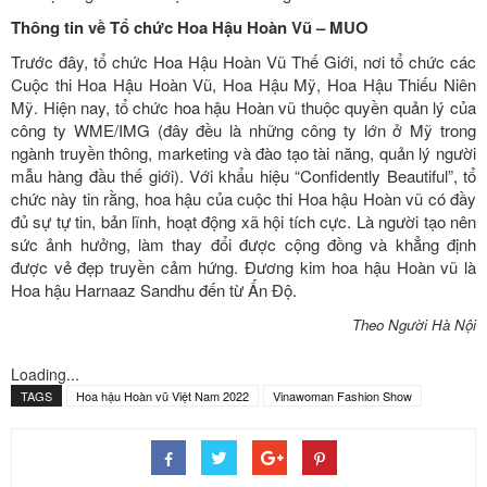
Thông tin về Tổ chức Hoa Hậu Hoàn Vũ – MUO
Trước đây, tổ chức Hoa Hậu Hoàn Vũ Thế Giới, nơi tổ chức các
Cuộc thi Hoa Hậu Hoàn Vũ, Hoa Hậu Mỹ, Hoa Hậu Thiếu Niên
Mỹ. Hiện nay, tổ chức hoa hậu Hoàn vũ thuộc quyền quản lý của
công ty WME/IMG (đây đều là những công ty lớn ở Mỹ trong
ngành truyền thông, marketing và đào tạo tài năng, quản lý người
mẫu hàng đầu thế giới). Với khẩu hiệu “Confidently Beautiful”, tổ
chức này tin rằng, hoa hậu của cuộc thi Hoa hậu Hoàn vũ có đầy
đủ sự tự tin, bản lĩnh, hoạt động xã hội tích cực. Là người tạo nên
sức ảnh hưởng, làm thay đổi được cộng đồng và khẳng định
được vẻ đẹp truyền cảm hứng. Đương kim hoa hậu Hoàn vũ là
Hoa hậu Harnaaz Sandhu đến từ Ấn Độ.
Theo Người Hà Nội
Loading...
TAGS
Hoa hậu Hoàn vũ Việt Nam 2022
Vinawoman Fashion Show