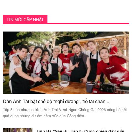
TIN MỚI CẬP NHẬT
Dàn Anh Tài bật chế độ “nghỉ dưỡng”, trổ tài chăn...
Tập 5 của chương trình Anh Trai Vượt Ngàn Chông Gai 2026 công bố kết
quả cùng những dư âm cảm xúc của Công diễn...
Tinh Hà “Say Hi” Tập 5: Cuộc chiến đầy giải