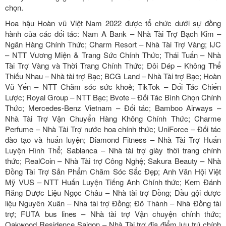
chọn.
Hoa hậu Hoàn vũ Việt Nam 2022 được tổ chức dưới sự đồng
hành của các đối tác: Nam A Bank – Nhà Tài Trợ Bạch Kim –
Ngân Hàng Chính Thức; Charm Resort – Nhà Tài Trợ Vàng; IJC
– NTT Vương Miện & Trang Sức Chính Thức; Thái Tuấn – Nhà
Tài Trợ Vàng và Thời Trang Chính Thức; Đôi Dép – Không Thể
Thiếu Nhau – Nhà tài trợ Bạc; BCG Land – Nhà Tài trợ Bạc; Hoàn
Vũ Yến – NTT Chăm sóc sức khoẻ; TikTok – Đối Tác Chiến
Lược; Royal Group – NTT Bạc; Bvote – Đối Tác Bình Chọn Chính
Thức; Mercedes-Benz Vietnam – Đối tác; Bamboo Airways –
Nhà Tài Trợ Vận Chuyển Hàng Không Chính Thức; Charme
Perfume – Nhà Tài Trợ nước hoa chính thức; UniForce – Đối tác
đào tạo và huấn luyện; Diamond Fitness – Nhà Tài Trợ Huấn
Luyện Hình Thể; Sablanca – Nhà tài trợ giày thời trang chính
thức; RealCoin – Nhà Tài trợ Công Nghệ; Sakura Beauty – Nhà
Đồng Tài Trợ Sản Phẩm Chăm Sóc Sắc Đẹp; Anh Văn Hội Việt
Mỹ VUS – NTT Huấn Luyện Tiếng Anh Chính thức; Kem Đánh
Răng Dược Liệu Ngọc Châu – Nhà tài trợ Đồng; Dầu gội dược
liệu Nguyên Xuân – Nhà tài trợ Đồng; Đô Thành – Nhà Đồng tài
trợ; FUTA bus lines – Nhà tài trợ Vận chuyện chính thức;
Oakwood Residence Saigon – Nhà Tài trợ địa điểm lưu trú chính