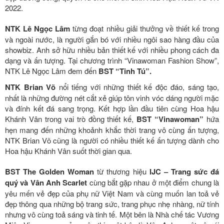
2022.
NTK Lê Ngọc Lâm
từng đoạt nhiều giải thưởng về thiết kế trong
và ngoài nước, là người gắn bó với nhiều ngôi sao hàng đầu của
showbiz. Anh sở hữu nhiều bản thiết kế với nhiều phong cách đa
dạng và ấn tượng. Tại chương trình “Vinawoman Fashion Show”,
NTK Lê Ngọc Lâm đem đến
BST “Tinh Tú”.
NTK Brian Võ
nổi tiếng với những thiết kế độc đáo, sáng tạo,
nhất là những đường nét cắt xẻ giúp tôn vinh vóc dáng người mặc
và đính kết đá sang trọng. Kết hợp lần đầu tiên cùng Hoa hậu
Khánh Vân trong vai trò đồng thiết kế,
BST “Vinawoman”
hứa
hẹn mang đến những khoảnh khắc thời trang vô cùng ấn tượng,
NTK Brian Võ cũng là người có nhiều thiết kế ấn tượng dành cho
Hoa hậu Khánh Vân suốt thời gian qua.
BST The Golden Woman
từ thương hiệu
IJC – Trang sức đá
quý và Vân Anh Scarlet
cùng bắt gặp nhau ở một điểm chung là
yêu mến vẻ đẹp của phụ nữ Việt Nam và cùng muốn lan toả vẻ
đẹp thông qua những bộ trang sức, trang phục nhẹ nhàng, nữ tính
nhưng vô cùng toả sáng và tinh tế. Một bên là Nhà chế tác Vương