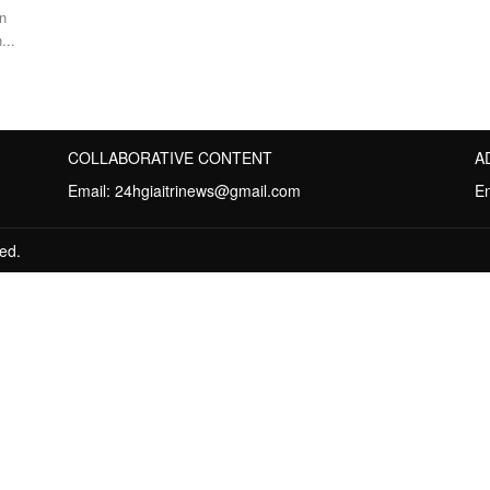
n
...
COLLABORATIVE CONTENT
A
Email:
24hgiaitrinews@gmail.com
E
ed.