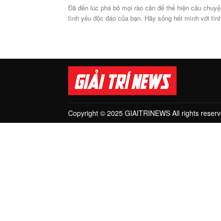
Đã đến lúc phá bỏ mọi rào cản để thể hiện câu chuyệ
tình yêu độc đáo của bạn. Hãy sống hết mình với tình
Copyright © 2025 GIAITRINEWS All rights reserv