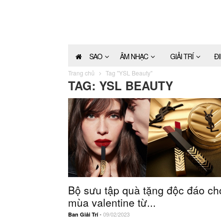
SAO
ÂM NHẠC
GIẢI TRÍ
Đ
Trang chủ
Tag "YSL Beauty"
TAG: YSL BEAUTY
Bộ sưu tập quà tặng độc đáo ch
mùa valentine từ...
-
09/02/2023
Ban Giải Trí