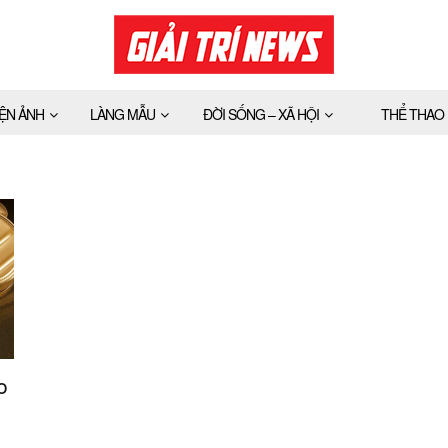
IỆN ẢNH
LÀNG MẪU
ĐỜI SỐNG – XÃ HỘI
THỂ THAO
o