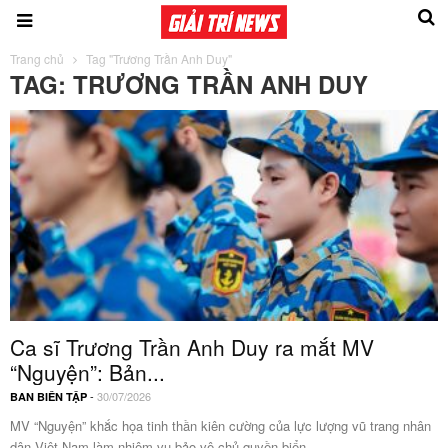
Trang chủ
Tag "Trương Trần Anh Duy"
TAG: TRƯƠNG TRẦN ANH DUY
Ca sĩ Trương Trần Anh Duy ra mắt MV
“Nguyện”: Bản...
-
30/07/2026
BAN BIÊN TẬP
MV “Nguyện” khắc họa tinh thần kiên cường của lực lượng vũ trang nhân
dân Việt Nam làm nhiệm vụ bảo vệ chủ quyền biển,...