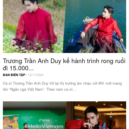
Trương Trần Anh Duy kể hành trình rong ruổi
đi 15.000...
-
12/11/2024
BAN BIÊN TẬP
Ca sĩ Trương Trần Anh Duy trở lại thị trường âm nhạc với MV mới mang
tên “Ngân nga Việt Nam”. Theo nam ca sĩ...