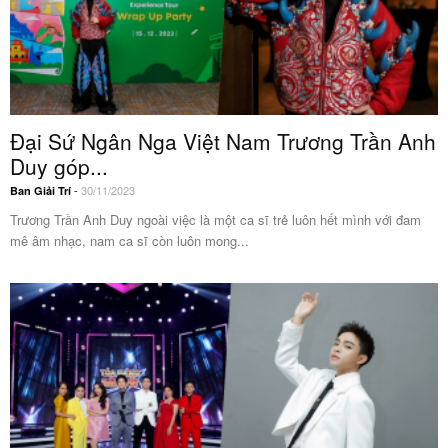
Đại Sứ Ngân Nga Việt Nam Trương Trần Anh
Duy góp...
-
30/11/2023
Ban Giải Trí
Trương Trần Anh Duy ngoài việc là một ca sĩ trẻ luôn hết mình với đam
mê âm nhạc, nam ca sĩ còn luôn mong...