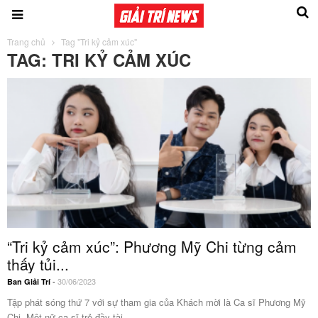
Trang chủ
Tag "Tri kỷ cảm xúc"
TAG: TRI KỶ CẢM XÚC
“Tri kỷ cảm xúc”: Phương Mỹ Chi từng cảm
thấy tủi...
-
30/06/2023
Ban Giải Trí
Tập phát sóng thứ 7 với sự tham gia của Khách mời là Ca sĩ Phương Mỹ
Chi. Một nữ ca sĩ trẻ đầy tài...