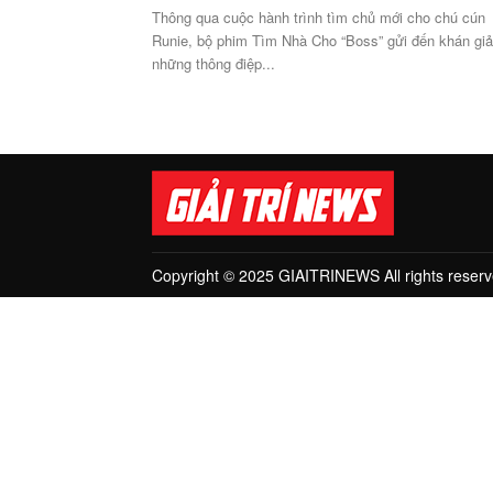
Thông qua cuộc hành trình tìm chủ mới cho chú cún
Runie, bộ phim Tìm Nhà Cho “Boss” gửi đến khán giả
những thông điệp...
Copyright © 2025 GIAITRINEWS All rights reserv