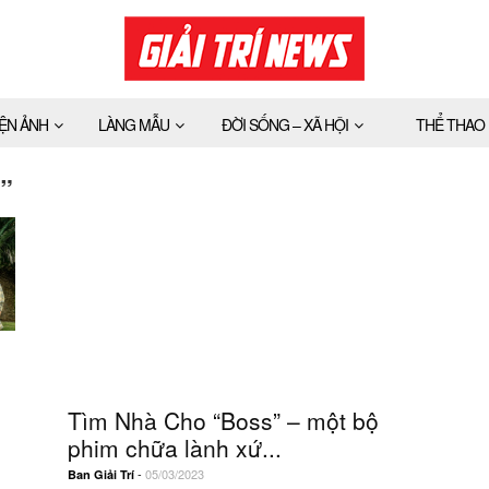
IỆN ẢNH
LÀNG MẪU
ĐỜI SỐNG – XÃ HỘI
THỂ THAO
”
Tìm Nhà Cho “Boss” – một bộ
phim chữa lành xứ...
-
05/03/2023
Ban Giải Trí