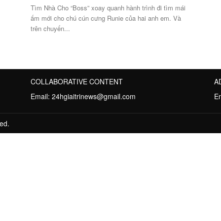
Tìm Nhà Cho “Boss” xoay quanh hành trình đi tìm mái
ấm mới cho chú cún cưng Runie của hai anh em. Và
trên chuyến...
COLLABORATIVE CONTENT
A
Email:
24hgiaitrinews@gmail.com
E
ed.