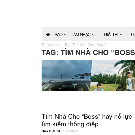
SAO
ÂM NHẠC
GIẢI TRÍ
Đ
Trang chủ
Tag "Tìm Nhà Cho “Boss”"
TAG: TÌM NHÀ CHO “BOSS
Tìm Nhà Cho “Boss” hay nỗ lực
tìm kiếm thông điệp...
-
19/03/2023
Ban Giải Trí