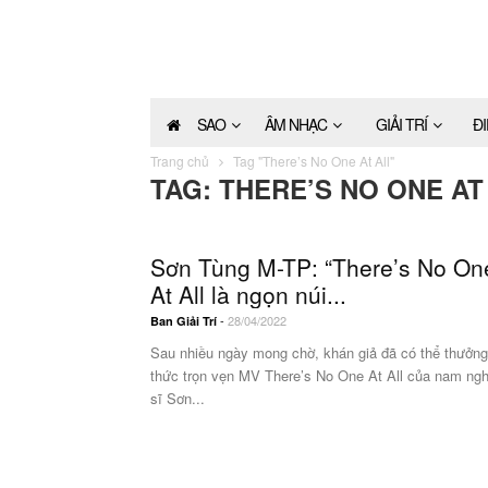
SAO
ÂM NHẠC
GIẢI TRÍ
Đ
Trang chủ
Tag "There’s No One At All"
TAG: THERE’S NO ONE AT
Sơn Tùng M-TP: “There’s No On
At All là ngọn núi...
-
28/04/2022
Ban Giải Trí
Sau nhiều ngày mong chờ, khán giả đã có thể thưởng
thức trọn vẹn MV There’s No One At All của nam ng
sĩ Sơn...