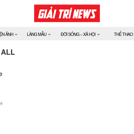
IỆN ẢNH
LÀNG MẪU
ĐỜI SỐNG – XÃ HỘI
THỂ THAO
 ALL
e
hệ