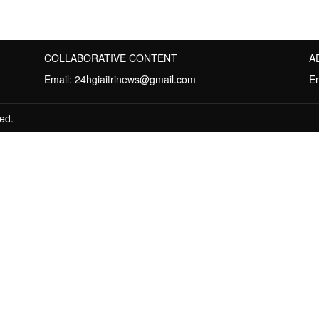
COLLABORATIVE CONTENT
A
Email:
24hgiaitrinews@gmail.com
E
ed.