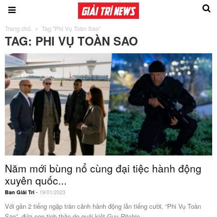
Trang chủ
Tag "Phi Vụ Toàn Sao"
TAG: PHI VỤ TOÀN SAO
Năm mới bùng nổ cùng đại tiệc hành động
xuyên quốc...
-
19/01/2023
Ban Giải Trí
Với gần 2 tiếng ngập tràn cảnh hành động lẫn tiếng cười, “Phi Vụ Toàn
Sao”, đứa con tinh thần do quái kiệt Guy Ritchie...