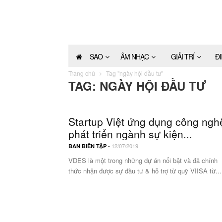
SAO
ÂM NHẠC
GIẢI TRÍ
Đ
Trang chủ
Tag "ngày hội đầu tư"
TAG: NGÀY HỘI ĐẦU TƯ
Startup Việt ứng dụng công ngh
phát triển ngành sự kiện...
-
12/07/2019
BAN BIÊN TẬP
VDES là một trong những dự án nổi bật và đã chính
thức nhận được sự đầu tư & hỗ trợ từ quỹ VIISA từ...