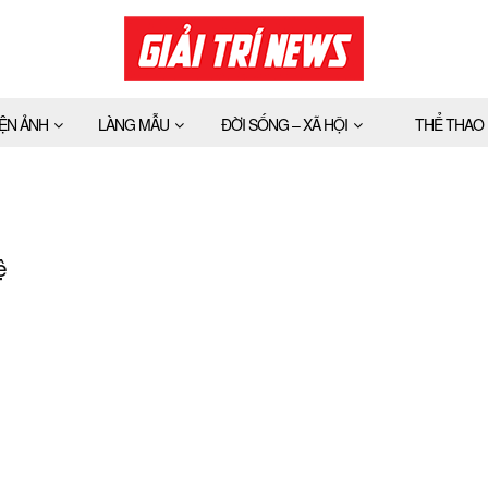
IỆN ẢNH
LÀNG MẪU
ĐỜI SỐNG – XÃ HỘI
THỂ THAO
ệ