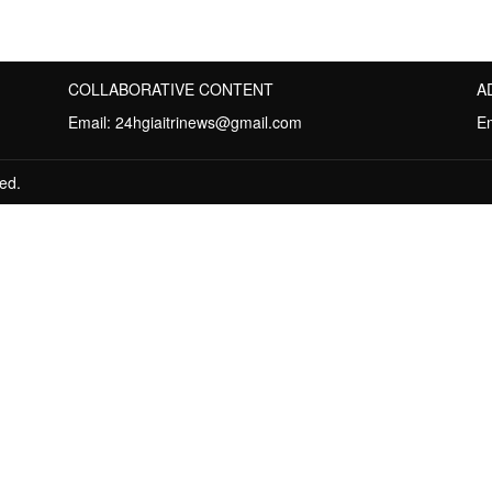
COLLABORATIVE CONTENT
A
Email:
24hgiaitrinews@gmail.com
E
ed.