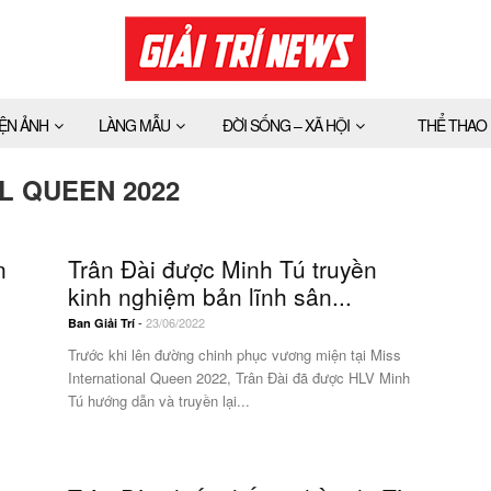
IỆN ẢNH
LÀNG MẪU
ĐỜI SỐNG – XÃ HỘI
THỂ THAO
L QUEEN 2022
n
Trân Đài được Minh Tú truyền
kinh nghiệm bản lĩnh sân...
-
23/06/2022
Ban Giải Trí
Trước khi lên đường chinh phục vương miện tại Miss
International Queen 2022, Trân Đài đã được HLV Minh
Tú hướng dẫn và truyền lại...