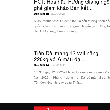
HOT: Hoa hậu Hương Giang ngồ
ghế giám khảo Bán kết...
-
23/06/2022
Ban Giải Trí
Miss International Queen 2022 là đấu trường nhan sắ
quốc tế lớn nhất dành cho người chuyển giới. Cũng tạ
đấu trường này, Hương Giang...
Trân Đài mang 12 vali nặng
220kg với 6 màu đại...
-
12/06/2022
Ban Giải Trí
10h30 ngày 12/06/2022 Miss International Queen Việ
Nam 2020 – Phùng Trương Trân Đài có mặt tại sân 
Tân Sơn Nhất để bay sang Thái...