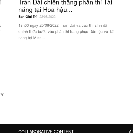
i
Trân Đài chiến thắng phần thi Tài
năng tại Hoa hậu...
-
22/06/2022
Ban Giải Trí
c
13h00 ngày 20/06/2022 Trân Đài và các thí sinh đã
i
chính thức bước vào phần thi trang phục Dân tộc và Tài
năng tại Miss...
t
bay
COLLABORATIVE CONTENT
A