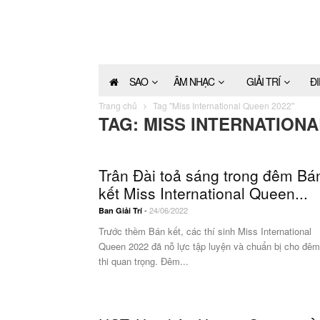
SAO
ÂM NHẠC
GIẢI TRÍ
Đ
Trang chủ
Tag "Miss International Queen 2022"
TAG: MISS INTERNATIONA
Trân Đài toả sáng trong đêm Bá
kết Miss International Queen...
-
24/06/2022
Ban Giải Trí
Trước thềm Bán kết, các thí sinh Miss International
Queen 2022 đã nỗ lực tập luyện và chuẩn bị cho đêm
thi quan trọng. Đêm...