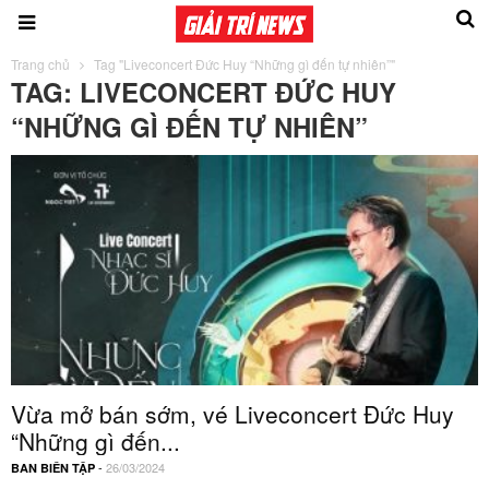
Trang chủ
Tag "Liveconcert Đức Huy “Những gì đến tự nhiên”"
TAG: LIVECONCERT ĐỨC HUY
“NHỮNG GÌ ĐẾN TỰ NHIÊN”
Vừa mở bán sớm, vé Liveconcert Đức Huy
“Những gì đến...
-
26/03/2024
BAN BIÊN TẬP