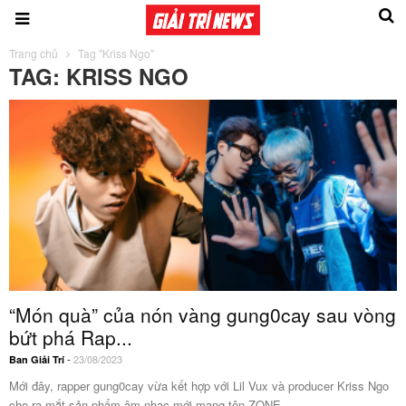
Trang chủ
Tag "Kriss Ngo"
TAG: KRISS NGO
“Món quà” của nón vàng gung0cay sau vòng
bứt phá Rap...
-
23/08/2023
Ban Giải Trí
Mới đây, rapper gung0cay vừa kết hợp với Lil Vux và producer Kriss Ngo
cho ra mắt sản phẩm âm nhạc mới mang tên ZONE....