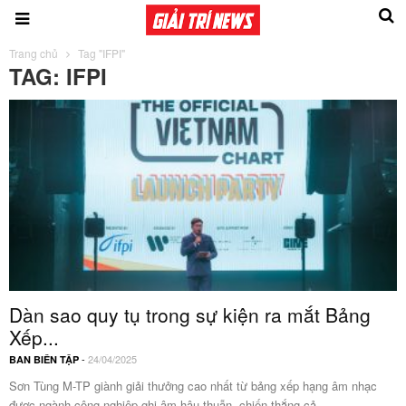
Trang chủ
Tag "IFPI"
TAG: IFPI
Dàn sao quy tụ trong sự kiện ra mắt Bảng
Xếp...
-
24/04/2025
BAN BIÊN TẬP
Sơn Tùng M-TP giành giải thưởng cao nhất từ bảng xếp hạng âm nhạc
được ngành công nghiệp ghi âm hậu thuẫn, chiến thắng cả...