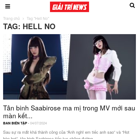
Trang chủ
Tag "Hell No"
TAG: HELL NO
Tân binh Saabirose ma mị trong MV mới sau
màn kết...
-
04/07/2024
BAN BIÊN TẬP
Sau sự ra mắt khá thành công của “Anh nghĩ em tiếc anh sao” và “Hot
hòn họt”, tân binh Saabirose tiếp tục chặng đường...