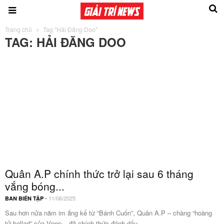
Trang chủ
Tag "Hải Đăng Doo"
TAG: HẢI ĐĂNG DOO
Quân A.P chính thức trở lại sau 6 tháng
vắng bóng...
-
11/06/2025
BAN BIÊN TẬP
Sau hơn nửa năm im ắng kể từ “Bánh Cuốn”, Quân A.P – chàng “hoàng
tử ballad” của Vpop – đã chính thức đánh dấu...